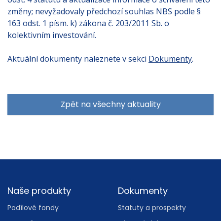
změny; nevyžadovaly předchozí souhlas NBS podle §
163 odst. 1 písm. k) zákona č. 203/2011 Sb. o
kolektivním investování.
Aktuální dokumenty naleznete v sekci
Dokumenty
.
Zpět na všechny aktuality
Footer
Naše produkty
Dokumenty
Podílové fondy
Statuty a prospekty