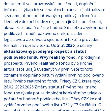
dokumentů ve správcovské společnosti, doplnění
informací týkajících se finančních transakcí, aktualizace
seznamu obhospodařovaných podílových fondů a
členství v dozorčí radě v orgánech jiných společností,
aktualizace údajů o čisté hodnotě majetku a výkonnosti
podílových fondů, pákového efektu, sladění s
legislativou a z důvodu sjednocení textů a provedení
formálních úprav v textu. Od
3. 3. 2026
je účinný
aktualizovaný prodejní prospekt a statut
podílového fondu Prvý realitný fond.
V prodejním
prospektu Prvého realitného fondu bylo kromě
aktualizace údajů uvedených v první větě tohoto
oznámení doplněno datum vydání prvního podílového
listu Prvého realitného fondu Triedy CZK, které bylo
26.02. 2026.2026 Změny statutu Prvého realitného
fondu se týkaly pouze doplnění konkrétního údaje o
počáteční hodnotě podílového listu Třídy CZK ke dni
vydání prvního podílového listu Třídy CZK v článku G
odst. 4 statutu a aktualizace informace o schválení této