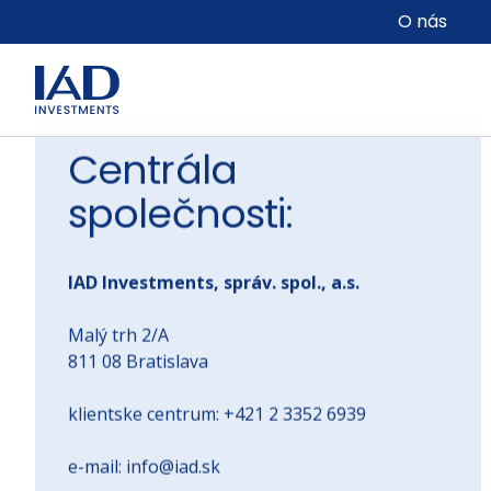
Přejít na hlavní obsah
O nás
Kontakty
Centrála
společnosti:
IAD Investments, správ. spol., a.s.
Malý trh 2/A
811 08 Bratislava
klientske centrum: +421 2 3352 6939