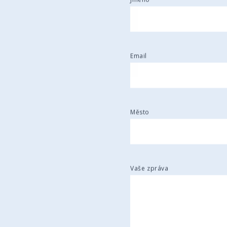
Jméno
Email
Město
Vaše zpráva