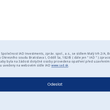
:
Společnost IAD Investments, zpráv. spol., a.s., se sídlem Malý trh 2/A, Br
Okresního soudu Bratislava I, Oddíl Sa, 182/B ( dále jen " IAD " ) zpra
, aby byla na žádost dotyčné osoby provedena opatření před uzavřením
ou uvedeny na webovém sídle IAD
www.iad.sk
.
Odeslat