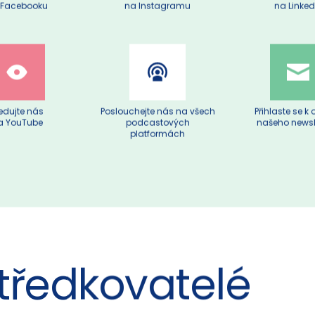
edujte nás
Lajkujte nás
Spojte se s
 Facebooku
na Instagramu
na Linked
edujte nás
Poslouchejte nás na všech
Přihlaste se k
a YouTube
podcastových
našeho newsl
platformách
tředkovatelé