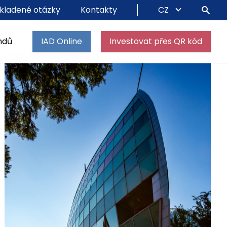
kladené otázky
Kontakty
CZ
ndů
IAD Online
Investovat přes QR kód