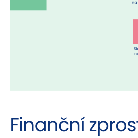
Sl
na
Sl
n
Finanční zpros