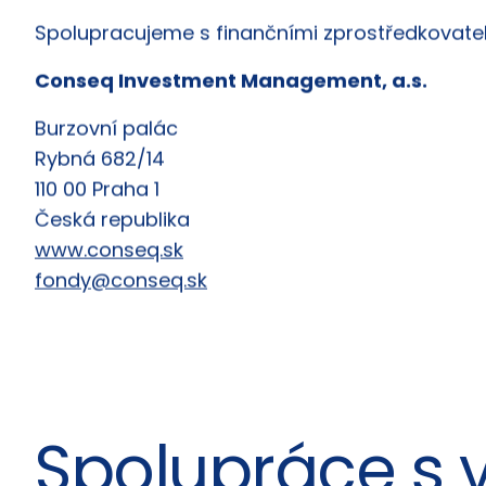
Spolupracujeme s finančními zprostředkovateli
Conseq Investment Management, a.s.
Burzovní palác
Rybná 682/14
110 00 Praha 1
Česká republika
www.conseq.sk
fondy@conseq.sk