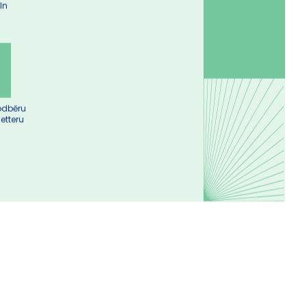
 námi
In
 odběru
etteru