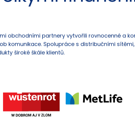
velkými finančn
i obchodními partnery vytvořili rovnocenné a korek
působ komunikace. Spolupráce s distribučními sít
ty široké škále klientů.