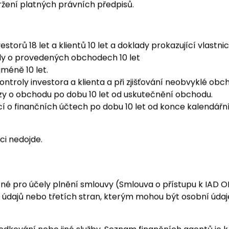
poskytovatelům služeb podle zvláštních právních předpisů
ektivního investování (např. auditor, centrální správce, 
 moci (zejména soudy a orgány činné v trestním řízení) v
ržení platných právních předpisů.
storů 18 let a klientů 10 let a doklady prokazující vlastni
ady o provedených obchodech 10 let
méně 10 let.
troly investora a klienta a při zjišťování neobvyklé obc
y o obchodu po dobu 10 let od uskutečnění obchodu.
ací o finančních účtech po dobu 10 let od konce kalendář
ci nedojde.
né pro účely plnění smlouvy (Smlouva o přístupu k IAD O