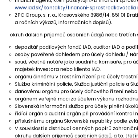
Příjemci osobních údajů
(okruh příjemců osobních 
IAD pověřila zpracováním osobních údajů:
finanční agenti, kteří poskytují IAD finanční zpros
www.iad.sk/kontakty/financni-sprostredkovatelia
ZPC Group, s. r. o., Krasovského 3986/14, 851 01 Bra
a ročních výkazů, informačních dopisů).
okruh dalších příjemců osobních údajů nebo třetích
depozitář podílových fondů IAD, auditor IAD a pod
osoby pověřené dohledem pro účely dohledu / Náro
soud, včetně notáře jako soudního komisaře, pro ú
majetek investora nebo klienta IAD.
orgánu činnému v trestním řízení pro účely trestníh
Služba kriminální policie, Služba justiční policie a
daňovému orgánu pro účely daňového řízení nebo 
orgánem veřejné moci za účelem výkonu rozhodnutí
Slovenská informační služba pro účely plnění úkol
řídící orgán a auditní orgán při provádění kontrol 