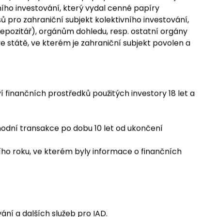
ou být osobní údaje zpřístupněny také následujícímu
ní (který vydal cenné papíry zahraničního subjektu
ního investování, který vydal cenné papíry
 pro zahraniční subjekt kolektivního investování,
depozitář), orgánům dohledu, resp. ostatní orgány
e státě, ve kterém je zahraniční subjekt povolen a
ví finančních prostředků použitých investory 18 let a
hodní transakce po dobu 10 let od ukončení
ního roku, ve kterém byly informace o finančních