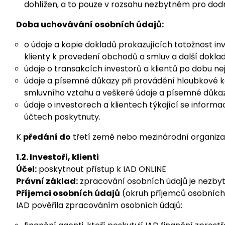
zahraničního subjektu kolektivního investování) a 
který vydal cenné papíry zahraničního subjektu kol
finančního dohledu, státní orgány a orgány veřejné
dohlížen, a to pouze v rozsahu nezbytném pro dod
Doba uchovávání osobních údajů:
o údaje a kopie dokladů prokazujících totožnost inve
klienty k provedení obchodů a smluv a další dokl
údaje o transakcích investorů a klientů po dobu nej
údaje a písemné důkazy při provádění hloubkové kon
smluvního vztahu a veškeré údaje a písemné důkaz
údaje o investorech a klientech týkající se inform
účtech poskytnuty.
K
předání do
třetí země nebo mezinárodní organiza
1.2. Investoři, klienti
Účel:
poskytnout přístup k IAD ONLINE
Právní základ:
zpracování osobních údajů je nezbyt