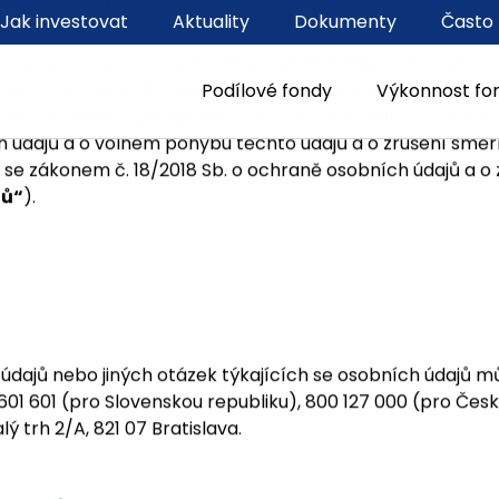
Jak investovat
Aktuality
Dokumenty
Často 
ních údajů
Podílové fondy
Výkonnost fo
pol.., a. s. se sídlem Malý trh 2/A, 811 08 Bratislava, Slo
íl: Sa, vložka č.: 182/B (dále jen
„IAD
„) poskytuje základn
rlamentu a Rady (EU) 2016/679 ze dne 27. dubna 2016 o 
ch údajů a o volném pohybu těchto údajů a o zrušení sm
du se zákonem č. 18/2018 Sb. o ochraně osobních údajů a 
jů“
).
 údajů nebo jiných otázek týkajících se osobních údajů 
00 601 601 (pro Slovenskou republiku), 800 127 000 (pro 