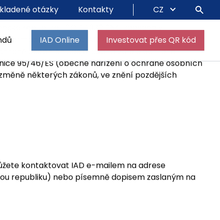
kladené otázky
Kontakty
CZ
ndů
IAD Online
Investovat přes QR kód
venská republika, IČO: 17 330 254, zapsaná v
í informace o přístupu IAD ke zpracování a ochraně
ochraně osobních údajů. dubna 2016 o ochraně
ěrnice 95/46/ES (obecné nařízení o ochraně osobních
o změně některých zákonů, ve znění pozdějších
můžete kontaktovat IAD e-mailem na adrese
Českou republiku) nebo písemně dopisem zaslaným na