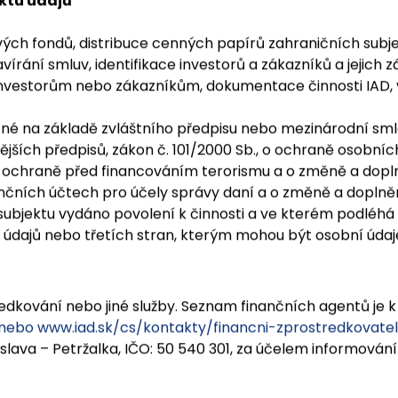
ektů údajů. Kategorie subjektů údajů, účel a právní zákla
ou uvedeny níže:
ektu údajů
ých fondů, distribuce cenných papírů zahraničních subje
zavírání smluv, identifikace investorů a zákazníků a jejic
nvestorům nebo zákazníkům, dokumentace činnosti IAD, v
né na základě zvláštního předpisu nebo mezinárodní smlo
ějších předpisů, zákon č. 101/2000 Sb., o ochraně osobních
 o ochraně před financováním terorismu a o změně a dopl
nčních účtech pro účely správy daní a o změně a doplněn
subjektu vydáno povolení k činnosti a ve kterém podléhá
údajů nebo třetích stran, kterým mohou být osobní údaj
tředkování nebo jiné služby. Seznam finančních agentů je 
 nebo
www.iad.sk/cs/kontakty/financni-zprostredkovate