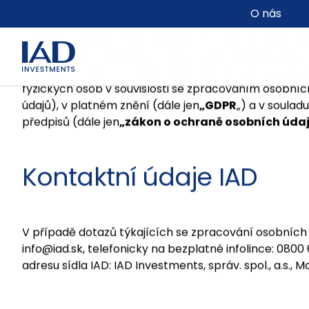
Přejít na hlavní obsah
O nás
Ochrana osob
Správcovská společnost IAD Investments, administrat. s
obchodním rejstříku Městského soudu Bratislava III, odd
osobních údajů v souladu s nařízením Evropského pa
fyzických osob v souvislosti se zpracováním osobní
údajů), v platném znění (dále jen
„GDPR
„) a v soula
předpisů (dále jen
„zákon o ochraně osobních úda
Kontaktní údaje IAD
V případě dotazů týkajících se zpracování osobních
info@iad.sk, telefonicky na bezplatné infolince: 08