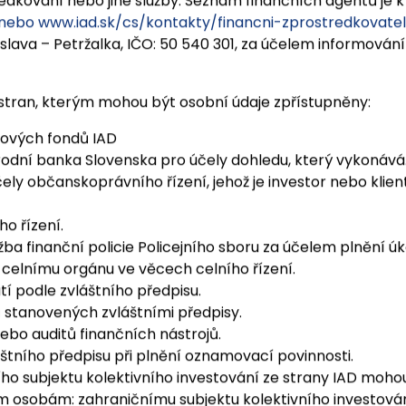
údajů nebo třetích stran, kterým mohou být osobní údaj
tředkování nebo jiné služby. Seznam finančních agentů je 
 nebo
www.iad.sk/cs/kontakty/financni-zprostredkovate
tislava – Petržalka, IČO: 50 540 301, za účelem informování
 stran, kterým mohou být osobní údaje zpřístupněny:
ílových fondů IAD
dní banka Slovenska pro účely dohledu, který vykonává
čely občanskoprávního řízení, jehož je investor nebo kli
o řízení.
 Služba finanční policie Policejního sboru za účelem plněn
celnímu orgánu ve věcech celního řízení.
 podle zvláštního předpisu.
ů stanovených zvláštními předpisy.
nebo auditů finančních nástrojů.