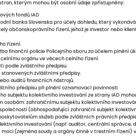
tislava – Petržalka, IČO: 50 540 301, za účelem informování
 stran, kterým mohou být osobní údaje zpřístupněny:
ílových fondů IAD
dní banka Slovenska pro účely dohledu, který vykonává
čely občanskoprávního řízení, jehož je investor nebo kli
o řízení.
 Služba finanční policie Policejního sboru za účelem plněn
celnímu orgánu ve věcech celního řízení.
 podle zvláštního předpisu.
ů stanovených zvláštními předpisy.
nebo auditů finančních nástrojů.
štního předpisu při plnění oznamovací povinnosti.
ního subjektu kolektivního investování ze strany IAD moh
tím osobám: zahraničnímu subjektu kolektivního investová
společnosti (obhospodařující zahraniční subjekt kolektiv