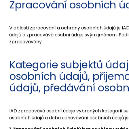
adresu sídla IAD: IAD Investments, správ. spol., a.s., Ma
Zpracování osobních ú
V oblasti zpracování a ochrany osobních údajů je IA
údajů a zpracovává osobní údaje svým jménem. Podle 
zpracovávány.
Kategorie subjektů údajů
osobních údajů, příjem
údajů, předávání osobn