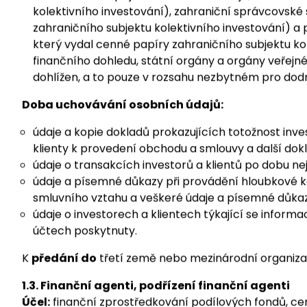
příslušnému orgánu Slovenské republiky podle zvlá
V souvislosti s distribucí cenných papírů zahranič
okruhu dalších příjemců osobních údajů, a to. tře
kolektivního investování), zahraniční správcovské 
zahraničního subjektu kolektivního investování) a 
který vydal cenné papíry zahraničního subjektu kol
finančního dohledu, státní orgány a orgány veřejné
dohlížen, a to pouze v rozsahu nezbytném pro dod
Doba uchovávání osobních údajů:
údaje a kopie dokladů prokazujících totožnost invest
klienty k provedení obchodu a smlouvy a další do
údaje o transakcích investorů a klientů po dobu nej
údaje a písemné důkazy při provádění hloubkové kon
smluvního vztahu a veškeré údaje a písemné důkaz
údaje o investorech a klientech týkající se inform
účtech poskytnuty.