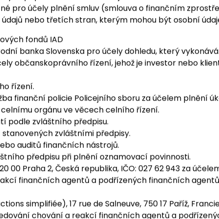
ci nedojde.
ných papírů zahraničních subjektů kolektivního investová
é pro účely plnění smluv (smlouva o finančním zprostřed
údajů nebo třetích stran, kterým mohou být osobní údaj
ílových fondů IAD
dní banka Slovenska pro účely dohledu, který vykonává
čely občanskoprávního řízení, jehož je investor nebo kli
o řízení.
 Služba finanční policie Policejního sboru za účelem plněn
celnímu orgánu ve věcech celního řízení.
 podle zvláštního předpisu.
ů stanovených zvláštními předpisy.
nebo auditů finančních nástrojů.
štního předpisu při plnění oznamovací povinnosti.
 120 00 Praha 2, Česká republika, IČO: 027 62 943 za účele
akcí finančních agentů a podřízených finančních agentů n