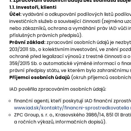
IAD zpracovává osobní údaje vybraných kategorií subj
osobních údajů a doba uchovávání osobních údajů js
1. Zpracování osobních údajů bez souhlasu subj
1.1. Investoři, klienti
Účel:
vydávání a odkupování podílových listů podílov
investičních služeb a související činnosti (zejména u
nebo zákazníků, ochrana a vymáhání práv IAD vůči i
příslušných právních předpisů).
Právní základ:
zpracování osobních údajů je nezbyt
203/2011 Sb., o kolektivním investování, ve znění pozd
ochraně před legalizací výnosů z trestné činnosti a
359/2015 Sb. o automatické výměně informací o fina
právní předpisy státu, ve kterém bylo zahraničnímu 
Příjemci osobních údajů
(okruh příjemců osobních 
IAD pověřila zpracováním osobních údajů:
finanční agenti, kteří poskytují IAD finanční zpros
www.iad.sk/kontakty/financni-sprostredkovatelia