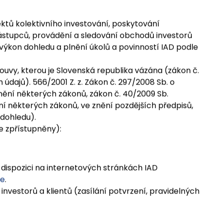
d zpracování jejich osobních údajů, příjemci
ktů kolektivního investování, poskytování
h zástupců, provádění a sledování obchodů investorů
ýkon dohledu a plnění úkolů a povinností IAD podle
uvy, kterou je Slovenská republika vázána (zákon č.
 údajů). 566/2001 Z. z. Zákon č. 297/2008 Sb. o
nění některých zákonů, zákon č. 40/2009 Sb.
í některých zákonů, ve znění pozdějších předpisů,
 dohledu).
e zpřístupněny):
k dispozici na internetových stránkách IAD
le
.