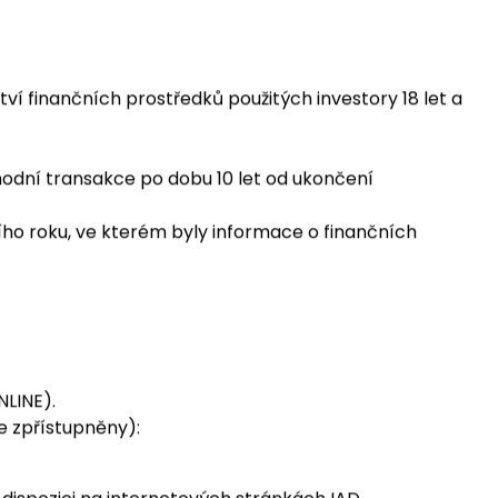
 pro zahraniční subjekt kolektivního investování,
depozitář), orgánům dohledu, resp. ostatní orgány
e státě, ve kterém je zahraniční subjekt povolen a
ctví finančních prostředků použitých investory 18 let a
hodní transakce po dobu 10 let od ukončení
ního roku, ve kterém byly informace o finančních
NLINE).