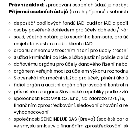
K
předání do
třetí země nebo mezinárodní organiza
1.3. Finanční agenti, podřízení finanční agenti
Účel:
finanční zprostředkování podílových fondů, cen
Právní základ:
zpracování osobních údajů je nezbytn
Příjemci osobních údajů
(okruh příjemců osobních 
depozitář podílových fondů IAD, auditor IAD a pod
osoby pověřené dohledem pro účely dohledu / Náro
soud, včetně notáře jako soudního komisaře, pro ú
majetek investora nebo klienta IAD.
orgánu činnému v trestním řízení pro účely trestníh
Služba kriminální policie, Služba justiční policie a
daňovému orgánu pro účely daňového řízení nebo 
orgánem veřejné moci za účelem výkonu rozhodnutí
Slovenská informační služba pro účely plnění úkol
řídící orgán a auditní orgán při provádění kontrol 
příslušnému orgánu Slovenské republiky podle zvlá
společnosti ECOMAIL.CZ, s.r.o., Na Zderaze 1275/15,
finančním zprostředkování, sledování chování a re