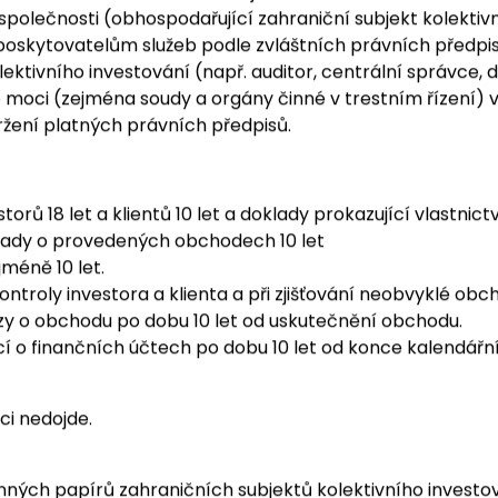
štního předpisu při plnění oznamovací povinnosti.
ního subjektu kolektivního investování ze strany IAD moh
tím osobám: zahraničnímu subjektu kolektivního investová
společnosti (obhospodařující zahraniční subjekt kolektiv
poskytovatelům služeb podle zvláštních právních předpisů
ektivního investování (např. auditor, centrální správce, 
 moci (zejména soudy a orgány činné v trestním řízení) v
ržení platných právních předpisů.
orů 18 let a klientů 10 let a doklady prokazující vlastnict
klady o provedených obchodech 10 let
méně 10 let.
troly investora a klienta a při zjišťování neobvyklé obc
y o obchodu po dobu 10 let od uskutečnění obchodu.
ací o finančních účtech po dobu 10 let od konce kalendář