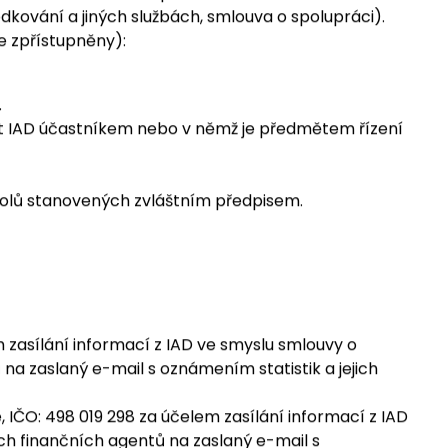
ní a dalších služeb pro IAD.
kování a jiných službách, smlouva o spolupráci).
e zpřístupněny):
.
ent IAD účastníkem nebo v němž je předmětem řízení
í úkolů stanovených zvláštním předpisem.
m zasílání informací z IAD ve smyslu smlouvy o
a zaslaný e-mail s oznámením statistik a jejich