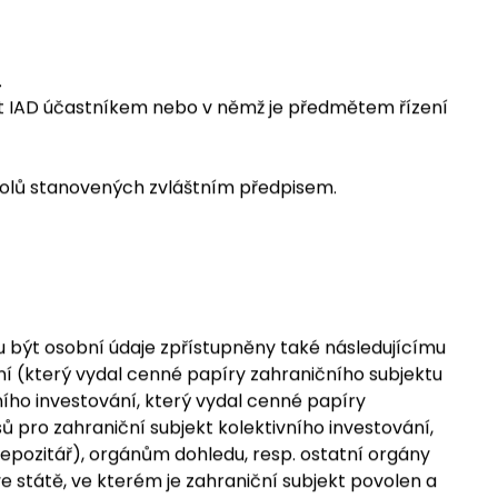
 investorů a klientů (zasílání potvrzení, pravidelných
.
ent IAD účastníkem nebo v němž je předmětem řízení
í úkolů stanovených zvláštním předpisem.
ou být osobní údaje zpřístupněny také následujícímu
ní (který vydal cenné papíry zahraničního subjektu
ního investování, který vydal cenné papíry