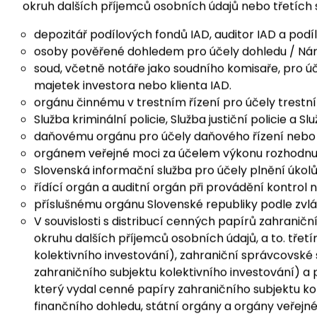
ZPC Group, s. r. o., Krasovského 3986/14, 851 01 Bra
a ročních výkazů, informačních dopisů).
okruh dalších příjemců osobních údajů nebo třetích
depozitář podílových fondů IAD, auditor IAD a pod
osoby pověřené dohledem pro účely dohledu / Náro
soud, včetně notáře jako soudního komisaře, pro ú
majetek investora nebo klienta IAD.
orgánu činnému v trestním řízení pro účely trestníh
Služba kriminální policie, Služba justiční policie a
daňovému orgánu pro účely daňového řízení nebo 
orgánem veřejné moci za účelem výkonu rozhodnutí
Slovenská informační služba pro účely plnění úkol
řídící orgán a auditní orgán při provádění kontrol 
příslušnému orgánu Slovenské republiky podle zvlá
V souvislosti s distribucí cenných papírů zahranič
okruhu dalších příjemců osobních údajů, a to. tře
kolektivního investování), zahraniční správcovské 