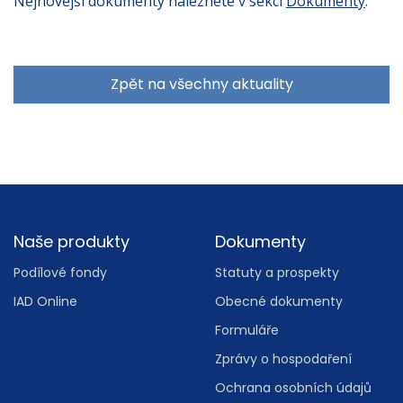
Nejnovější dokumenty naleznete v sekci
Dokumenty
.
Zpět na všechny aktuality
Footer
Naše produkty
Dokumenty
Podílové fondy
Statuty a prospekty
IAD Online
Obecné dokumenty
Formuláře
Zprávy o hospodaření
Ochrana osobních údajů