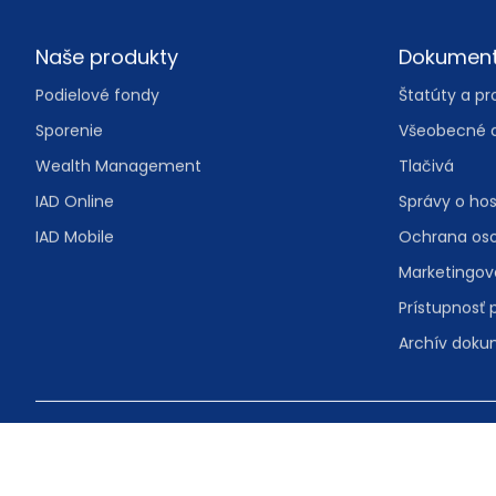
Footer
Naše produkty
Dokumen
Podielové fondy
Štatúty a pr
Sporenie
Všeobecné 
Wealth Management
Tlačivá
IAD Online
Správy o ho
IAD Mobile
Ochrana os
Marketingo
Prístupnosť 
Archív dok
© IAD Investments, správ. spol., a.s.
Malý trh 2/A 
Bezplatná in