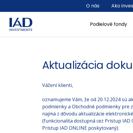
Prejsť na hlavný obsah
O nás
Ako inve
Podielové fondy
Aktualizácia dok
Vážení klienti,
oznamujeme Vám, že od 20.12.2024 sú 
podmienky a Obchodné podmienky pre za
najmä z dôvodu aktualizácie elektronic
(funkcionalita dostupná cez Prístup IAD 
Prístup IAD ONLINE poskytovaný).