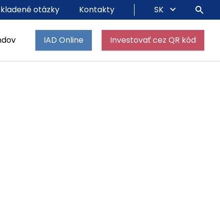
 kladené otázky
Kontakty
SK
ndov
IAD Online
Investovať cez QR kód