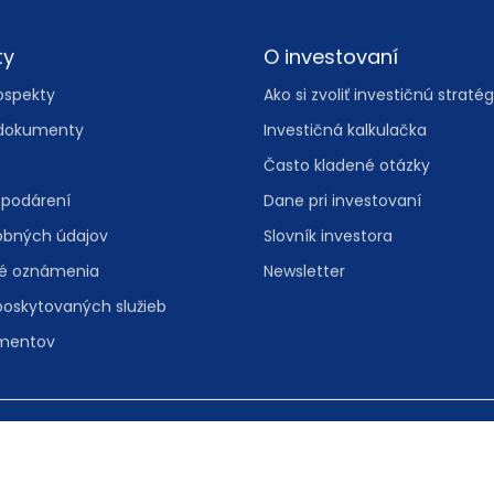
ty
O investovaní
ospekty
Ako si zvoliť investičnú stratég
dokumenty
Investičná kalkulačka
Často kladené otázky
spodárení
Dane pri investovaní
obných údajov
Slovník investora
vé oznámenia
Newsletter
poskytovaných služieb
umentov
, 811 08 Bratislava
Spravovať nas
folinka:
0800 601 601
• e-mail:
info@iad.sk
Informácie o 