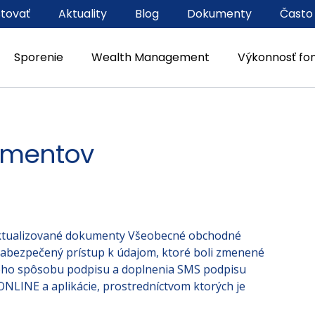
stovať
Aktuality
Blog
Dokumenty
Často
Sporenie
Wealth Management
Výkonnosť fo
umentov
aktualizované dokumenty Všeobecné obchodné
bezpečený prístup k údajom, ktoré boli zmenené
kého spôsobu podpisu a doplnenia SMS podpisu
ONLINE a aplikácie, prostredníctvom ktorých je