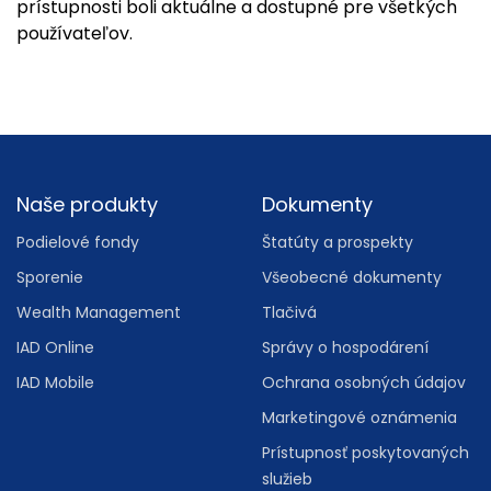
prístupnosti boli aktuálne a dostupné pre všetkých
používateľov.
Footer
Naše produkty
Dokumenty
Podielové fondy
Štatúty a prospekty
Sporenie
Všeobecné dokumenty
Wealth Management
Tlačivá
IAD Online
Správy o hospodárení
IAD Mobile
Ochrana osobných údajov
Marketingové oznámenia
Prístupnosť poskytovaných
služieb