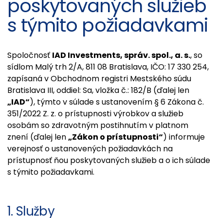
poskytovaných služieb
s týmito požiadavkami
Spoločnosť
IAD Investments, správ. spol., a. s.
, so
sídlom Malý trh 2/A, 811 08 Bratislava, IČO: 17 330 254,
zapísaná v Obchodnom registri Mestského súdu
Bratislava III, oddiel: Sa, vložka č.: 182/B (ďalej len
„IAD“
), týmto v súlade s ustanovením § 6 Zákona č.
351/2022 Z. z. o prístupnosti výrobkov a služieb
osobám so zdravotným postihnutím v platnom
znení (ďalej len
„Zákon o prístupnosti“
) informuje
verejnosť o ustanovených požiadavkách na
prístupnosť ňou poskytovaných služieb a o ich súlade
s týmito požiadavkami.
1. Služby