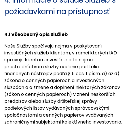
4. Informácie o súlade Služieb s
požiadavkami na prístupnosť
4.1 Všeobecný opis Služieb
Naše Služby spočívajú najmä v poskytovaní
investičných služieb klientom, v rámci ktorých IAD
spravuje klientom investície a to najmä
prostredníctvom služby riadenie portfólia
finančných nástrojov podľa § 5 ods. 1 písm. a) až d)
zákona o cenných papieroch a investičných
službách a o zmene a doplnení niektorých zákonov
(zákon o cenných papieroch) v znení neskorších
predpisov alebo služby držiteľskej správy
podielových listov vydávaných správcovskými
spoločnosťami a cenných papierov vydávaných
zahraničnými subjektami kolektívneho investovania.