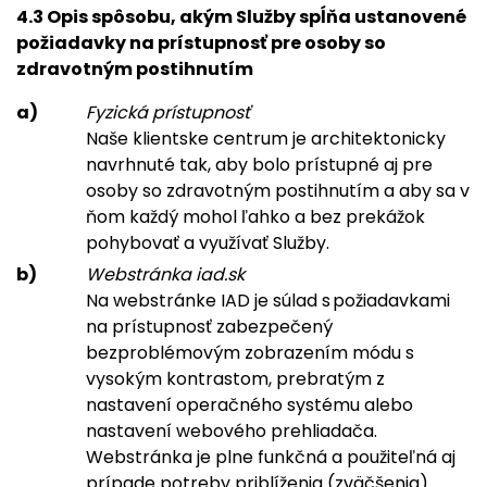
4.3 Opis spôsobu, akým Služby spĺňa ustanovené
požiadavky na prístupnosť pre osoby so
zdravotným postihnutím
Fyzická prístupnosť
Naše klientske centrum je architektonicky
navrhnuté tak, aby bolo prístupné aj pre
osoby so zdravotným postihnutím a aby sa v
ňom každý mohol ľahko a bez prekážok
pohybovať a využívať Služby.
Webstránka iad.sk
Na webstránke IAD je súlad s požiadavkami
na prístupnosť zabezpečený
bezproblémovým zobrazením módu s
vysokým kontrastom, prebratým z
nastavení operačného systému alebo
nastavení webového prehliadača.
Webstránka je plne funkčná a použiteľná aj
prípade potreby priblíženia (zväčšenia)