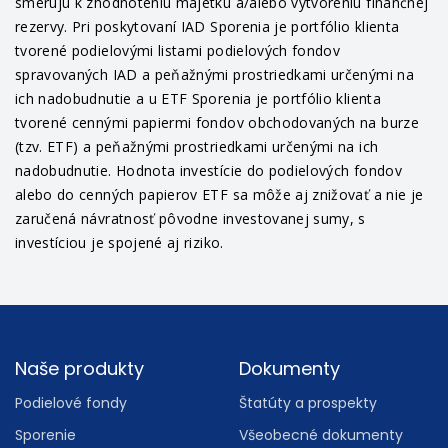
smerujú k zhodnoteniu majetku a/alebo vytvoreniu finančnej
rezervy. Pri poskytovaní IAD Sporenia je portfólio klienta
tvorené podielovými listami podielových fondov
spravovaných IAD a peňažnými prostriedkami určenými na
ich nadobudnutie a u ETF Sporenia je portfólio klienta
tvorené cennými papiermi fondov obchodovaných na burze
(tzv. ETF) a peňažnými prostriedkami určenými na ich
nadobudnutie. Hodnota investície do podielových fondov
alebo do cenných papierov ETF sa môže aj znižovať a nie je
zaručená návratnosť pôvodne investovanej sumy, s
investíciou je spojené aj riziko.
Footer
Naše produkty
Dokumenty
Podielové fondy
Štatúty a prospekty
Sporenie
Všeobecné dokumenty