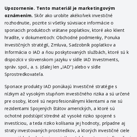
Upozornenie. Tento materiál je marketingovým
oznámením.
Skôr ako urobíte akékoľvek investičné
rozhodnutie, pozrite si všetky súvisiace informácie o
sporiacich produktoch vrátane poplatkov, ktoré ako klient
hradíte, v dokumentoch: Obchodné podmienky, Ponuka
Investičných stratégií, Zmluva, Sadzobník poplatkov a
Informácia o IAD a ňou poskytovaných službách, ktoré sú k
dispozícii v slovenskom jazyku v sídle IAD Investments,
správ. spol., a. s. (ďalej len „IAD“) alebo v sídle
Sprostredkovateľa.
Sporiace produkty IAD ponúkajú Investičné stratégie s
nízkym až vysokým stupňom investičného rizika a sú určené
pre osoby, ktoré sú neprofesionálnymi klientami a nie sú
rezidentami Spojených štátov amerických, a ktoré sú
ochotné podstúpiť stredné až vysoké riziko spojené s
investíciou, a teda riziko kolísania jej hodnoty, prípadne aj
straty investovaných prostriedkov, a ktorých investičné ciele