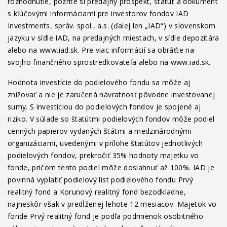
rozhodnutie, pozrite si predajný prospekt, štatút a dokument
s kľúčovými informáciami pre investorov fondov IAD
Investments, správ. spol., a.s. (ďalej len „IAD“) v slovenskom
jazyku v sídle IAD, na predajných miestach, v sídle depozitára
alebo na www.iad.sk. Pre viac informácií sa obráťte na
svojho finančného sprostredkovateľa alebo na www.iad.sk.
Hodnota investície do podielového fondu sa môže aj
znižovať a nie je zaručená návratnosť pôvodne investovanej
sumy. S investíciou do podielových fondov je spojené aj
riziko. V súlade so štatútmi podielových fondov môže podiel
cenných papierov vydaných štátmi a medzinárodnými
organizáciami, uvedenými v prílohe štatútov jednotlivých
podielových fondov, prekročiť 35% hodnoty majetku vo
fonde, pričom tento podiel môže dosiahnuť až 100%. IAD je
povinná vyplatiť podielový list podielového fondu Prvý
realitný fond a Korunový realitný fond bezodkladne,
najneskôr však v predĺženej lehote 12 mesiacov. Majetok vo
fonde Prvý realitný fond je podľa podmienok osobitného