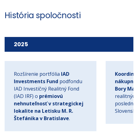
História spoločnosti
2025
Rozšírenie portfólia
IAD
Koordinác
Investments Fund
podfondu
nákupno 
IAD Investičný Realitný Fond
Bory Mall
(IAD IRF) o
prémiovú
realitných
nehnuteľnosť v strategickej
poslednýc
lokalite na Letisku M. R.
Slovensku
Štefánika v Bratislave
.