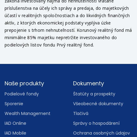
zákona investovaný najmä do nehnuteľností vrátane
príslušenstva na účely ich správy a predaja, do majetkových
účastí v realitných spoločnostiach a do likvidných finančných
aktív, z ktorých ekonomickej podstaty vyplýva úzke
prepojenie s trhom nehnuteľností. Korunový realitný fond má
minimálne 85% majetku nepretržite investovaného do
podielových listov fondu Prvý realitný fond.
Footer
Naše produkty
Dokumenty
Podielové fondy
Štatúty a prospekty
Sporenie
Všeobecné dokumenty
Wealth Management
Tlačivá
IAD Online
Správy o hospodárení
IAD Mobile
Ochrana osobných údajov