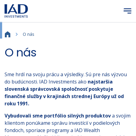
Prejsť na hlavný obsah
O nás
O nás
Sme hrdí na svoju prácu a výsledky. Sú pre nás výzvou
do budúcnosti. IAD Investments ako
najstaršia
slovenská správcovská spoločnosť poskytuje
finančné služby v krajinách strednej Európy už od
roku 1991.
Vybudovali sme portfólio silných produktov
a svojim
klientom ponúkame správu investícií v podielových
fondoch, sporiace programy a IAD Wealth