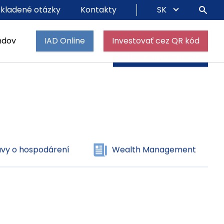
 kladené otázky
Kontakty
SK
vy o hospodárení
Wealth Management
ndov
IAD Online
Investovať cez QR kód
Archív dokumentov
vy o hospodárení
Wealth Management