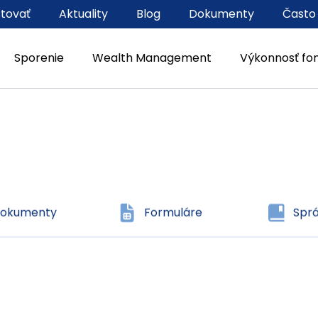
stovať
Aktuality
Blog
Dokumenty
Často
dokumenty
Formuláre
Sprá
Sporenie
Wealth Management
Výkonnosť fo
dokumenty
Formuláre
Sprá