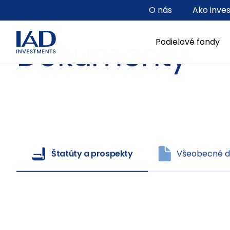
Prejsť na hlavný obsah
O nás
Ako inve
Štatúty a prospekty
Všeobecné 
Podielové fondy
Dokumenty
Štatúty a prospekty
Všeobecné 