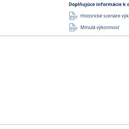
Dokument s kľúčovými 
Doplňujúce informácie k 
Historické scenáre vý
Minulá výkonnosť