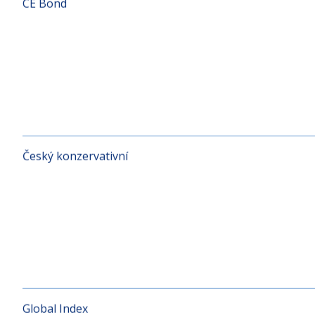
CE Bond
Český konzervativní