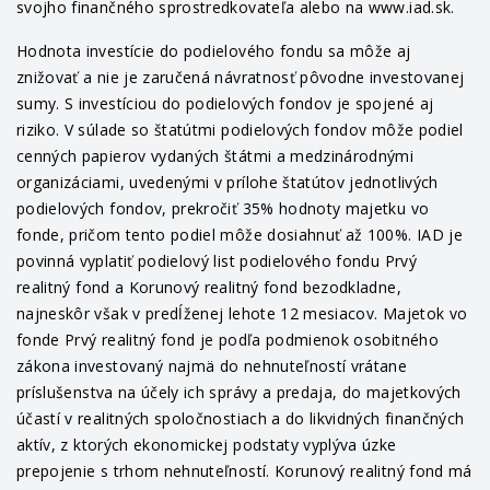
svojho finančného sprostredkovateľa alebo na www.iad.sk.
Hodnota investície do podielového fondu sa môže aj
znižovať a nie je zaručená návratnosť pôvodne investovanej
sumy. S investíciou do podielových fondov je spojené aj
riziko. V súlade so štatútmi podielových fondov môže podiel
cenných papierov vydaných štátmi a medzinárodnými
organizáciami, uvedenými v prílohe štatútov jednotlivých
podielových fondov, prekročiť 35% hodnoty majetku vo
fonde, pričom tento podiel môže dosiahnuť až 100%. IAD je
povinná vyplatiť podielový list podielového fondu Prvý
realitný fond a Korunový realitný fond bezodkladne,
najneskôr však v predĺženej lehote 12 mesiacov. Majetok vo
fonde Prvý realitný fond je podľa podmienok osobitného
zákona investovaný najmä do nehnuteľností vrátane
príslušenstva na účely ich správy a predaja, do majetkových
účastí v realitných spoločnostiach a do likvidných finančných
aktív, z ktorých ekonomickej podstaty vyplýva úzke
prepojenie s trhom nehnuteľností. Korunový realitný fond má