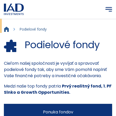
Prejsť na hlavný obsah
Podielové fondy
Podielové fondy
Podielové fondy
Cieľom našej spoločnosti je vyvíjať a spravovať
podielové fondy tak, aby sme Vám pomohli naplniť
Vaše finančné potreby a investičné očakávania.
Medzi naše top fondy patria
Prvý realitný fond
,
1. PF
Slnko
a
Growth Opportunities
.
Ponuka fondov