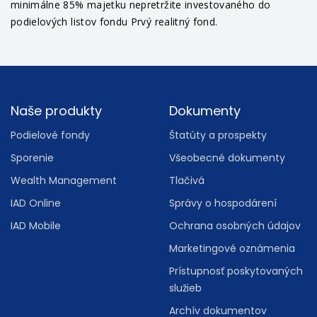
minimálne 85% majetku nepretržite investovaného do
podielových listov fondu Prvý realitný fond.
Footer
Naše produkty
Dokumenty
Podielové fondy
Štatúty a prospekty
Sporenie
Všeobecné dokumenty
Wealth Management
Tlačivá
IAD Online
Správy o hospodárení
IAD Mobile
Ochrana osobných údajov
Marketingové oznámenia
Prístupnosť poskytovaných
služieb
Archív dokumentov