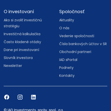
O investovaní
Spoločnosť
Ako si zvoliť investičnú
Aktuality
stratégiu
O nás
Investičná kalkulačka
Vedenie spoločnosti
Často kladené otázky
Čísla bankových účtov v SR
Dane pri investovaní
Obchodní partneri
Slovník investora
IAD sPortal
Newsletter
Podnety
Kontakty
© IAD Investments, správ. spol., a.s.