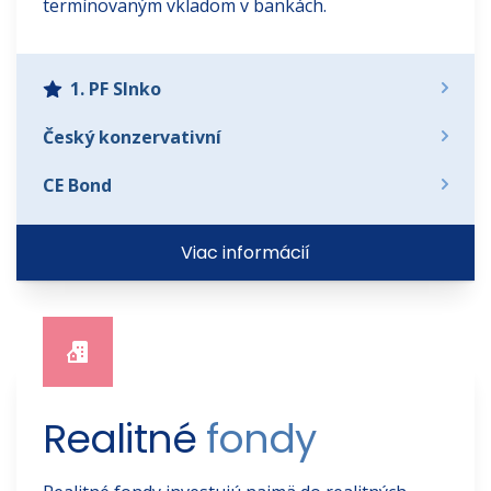
termínovaným vkladom v bankách.
1. PF Slnko
Český konzervativní
CE Bond
Viac informácií
Realitné 
fondy 