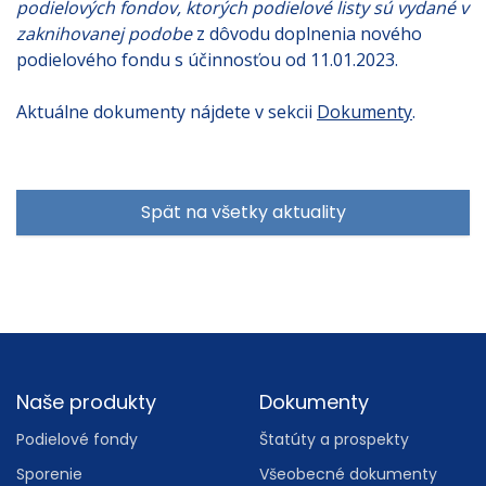
podielových fondov, ktorých podielové listy sú vydané v
zaknihovanej podobe
z dôvodu doplnenia nového
podielového fondu s účinnosťou od 11.01.2023.
Aktuálne dokumenty nájdete v sekcii
Dokumenty
.
Spät na všetky aktuality
Footer
Naše produkty
Dokumenty
Podielové fondy
Štatúty a prospekty
Sporenie
Všeobecné dokumenty