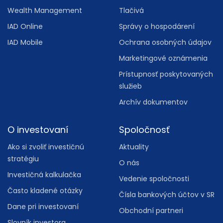
Wealth Management
Tlačivá
IAD Online
Správy o hospodárení
IAD Mobile
Ochrana osobných údajov
Marketingové oznámenia
Prístupnosť poskytovaných
služieb
Archív dokumentov
O investovaní
Spoločnosť
Ako si zvoliť investičnú
Aktuality
stratégiu
O nás
Investičná kalkulačka
Vedenie spoločnosti
Často kladené otázky
Čísla bankových účtov v SR
Dane pri investovaní
Obchodní partneri
Slovník investora