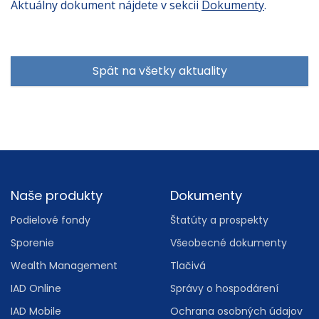
Aktuálny dokument nájdete v sekcii
Dokumenty
.
Spät na všetky aktuality
Footer
Naše produkty
Dokumenty
Podielové fondy
Štatúty a prospekty
Sporenie
Všeobecné dokumenty
Wealth Management
Tlačivá
IAD Online
Správy o hospodárení
IAD Mobile
Ochrana osobných údajov