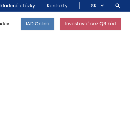
 kladené otázky
Kontakty
SK
ndov
IAD Online
Investovať cez QR kód