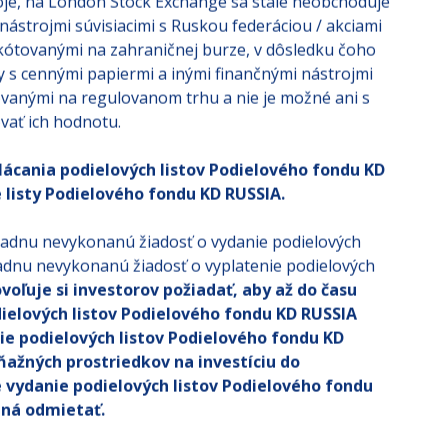
oje, na London Stock Exchange sa stále neobchoduje
nástrojmi súvisiacimi s Ruskou federáciou / akciami
i kótovanými na zahraničnej burze, v dôsledku čoho
 s cennými papiermi a inými finančnými nástrojmi
ovanými na regulovanom trhu a nie je možné ani s
vať ich hodnotu.
ácania podielových listov Podielového fondu KD
 listy Podielového fondu KD RUSSIA.
žiadnu nevykonanú žiadosť o vydanie podielových
adnu nevykonanú žiadosť o vyplatenie podielových
voľuje si investorov požiadať, aby až do času
ielových listov Podielového fondu KD RUSSIA
nie podielových listov Podielového fondu KD
ňažných prostriedkov na investíciu do
 vydanie podielových listov Podielového fondu
ená odmietať.