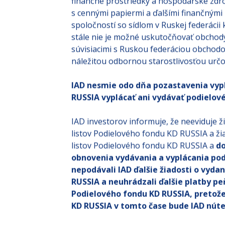
finančné prostriedky a hospodárske zdr
s cennými papiermi a ďalšími finančnými 
spoločností so sídlom v Ruskej federáci
stále nie je možné uskutočňovať obchody
súvisiacimi s Ruskou federáciou obchod
náležitou odbornou starostlivosťou určo
IAD nesmie odo dňa pozastavenia vypl
RUSSIA vyplácať ani vydávať podielové
IAD investorov informuje, že neeviduje 
listov Podielového fondu KD RUSSIA a ži
listov Podielového fondu KD RUSSIA a
do
obnovenia vydávania a vyplácania pod
nepodávali IAD ďalšie žiadosti o vyda
RUSSIA a neuhrádzali ďalšie platby pe
Podielového fondu KD RUSSIA, pretože
KD RUSSIA v tomto čase bude IAD nút