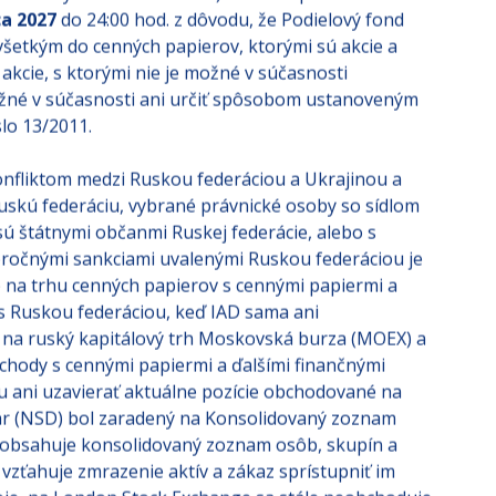
ca 2027
do 24:00 hod. z dôvodu, že Podielový fond
šetkým do cenných papierov, ktorými sú akcie a
akcie, s ktorými nie je možné v súčasnosti
žné v súčasnosti ani určiť spôsobom ustanoveným
lo 13/2011.
onfliktom medzi Ruskou federáciou a Ukrajinou a
skú federáciu, vybrané právnické osoby so sídlom
 sú štátnymi občanmi Ruskej federácie, alebo s
pročnými sankciami uvalenými Ruskou federáciou je
na trhu cenných papierov s cennými papiermi a
 s Ruskou federáciou, keď IAD sama ani
na ruský kapitálový trh Moskovská burza (MOEX) a
ody s cennými papiermi a ďalšími finančnými
ou ani uzavierať aktuálne pozície obchodované na
ár (NSD) bol zaradený na Konsolidovaný zoznam
ý obsahuje konsolidovaný zoznam osôb, skupín a
 vzťahuje zmrazenie aktív a zákaz sprístupniť im