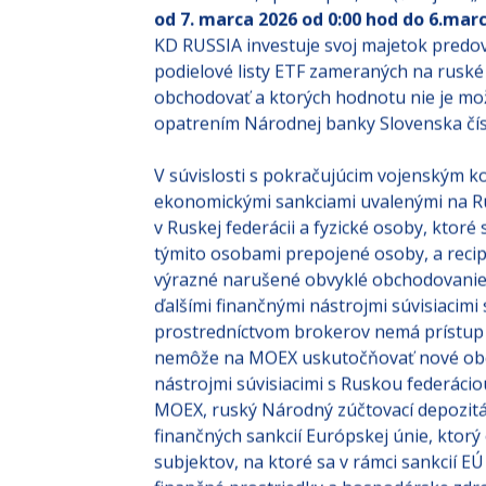
od 7. marca 2026 od 0:00 hod do 6.mar
KD RUSSIA investuje svoj majetok predov
podielové listy ETF zameraných na ruské 
obchodovať a ktorých hodnotu nie je mo
opatrením Národnej banky Slovenska čís
V súvislosti s pokračujúcim vojenským k
ekonomickými sankciami uvalenými na Ru
v Ruskej federácii a fyzické osoby, ktoré
týmito osobami prepojené osoby, a reci
výrazné narušené obvyklé obchodovanie 
ďalšími finančnými nástrojmi súvisiacimi
prostredníctvom brokerov nemá prístup 
nemôže na MOEX uskutočňovať nové obch
nástrojmi súvisiacimi s Ruskou federáci
MOEX, ruský Národný zúčtovací depozit
finančných sankcií Európskej únie, ktor
subjektov, na ktoré sa v rámci sankcií EÚ