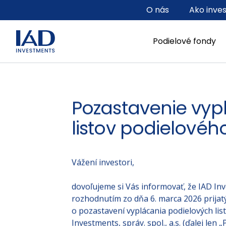
Prejsť na hlavný obsah
O nás
Ako inve
Podielové fondy
Pozastavenie vyp
listov podielovéh
Vážení investori,
dovoľujeme si Vás informovať, že IAD Inves
rozhodnutím zo dňa 6. marca 2026 prijat
o pozastavení vyplácania podielových lis
Investments, správ. spol., a.s. (ďalej le