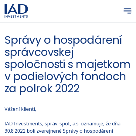
Prejsť na hlavný obsah
Správy o hospodárení
správcovskej
spoločnosti s majetkom
v podielových fondoch
za polrok 2022
Vážení klienti,
IAD Investments, správ. spol., a.s. oznamuje, že dňa
30.8.2022 boli zverejnené Správy o hospodárení