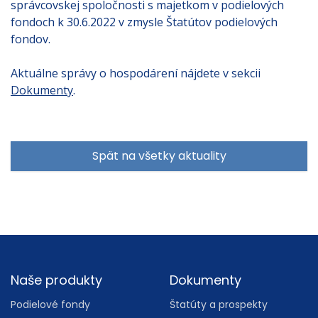
správcovskej spoločnosti s majetkom v podielových
fondoch k 30.6.2022 v zmysle Štatútov podielových
fondov.
Aktuálne správy o hospodárení nájdete v sekcii
Dokumenty
.
Spät na všetky aktuality
Footer
Naše produkty
Dokumenty
Podielové fondy
Štatúty a prospekty