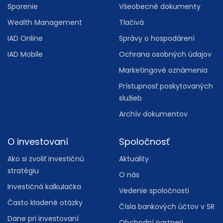
Sporenie
Všeobecné dokumenty
Wealth Management
Tlačivá
IAD Online
Správy o hospodárení
IAD Mobile
Ochrana osobných údajov
Marketingové oznámenia
Prístupnosť poskytovaných
služieb
Archív dokumentov
O investovaní
Spoločnosť
Ako si zvoliť investičnú
Aktuality
stratégiu
O nás
Investičná kalkulačka
Vedenie spoločnosti
Často kladené otázky
Čísla bankových účtov v SR
Dane pri investovaní
Obchodní partneri