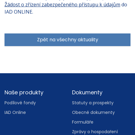
Žádost o zřízení zabezpečeného přístupu k údajům
do
IAD ONLINE.
Zpět na všechny aktuality
Footer
Naše produkty
Dokumenty
Podílové fondy
Statuty a prospekty
IAD Online
Obecné dokumenty
Formuláře
Zprávy o hospodaření