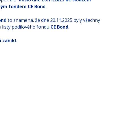
ovým fondem CE Bond
.
ond
to znamená, že dne 20.11.2025 byly všechny
é listy podílového fondu
CE Bond
.
 zanikl
.