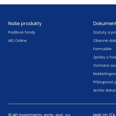
Footer
Naše produkty
Dokumen
Podílové fondy
Statuty a pr
IAD Online
Obecné do
Formuláře
Zprávy o ho
Ochrana oso
Marketingov
Přístupnost
Archiv dok
© IAD Investments, správ. spol., a.s.
Malý trh 2/A 