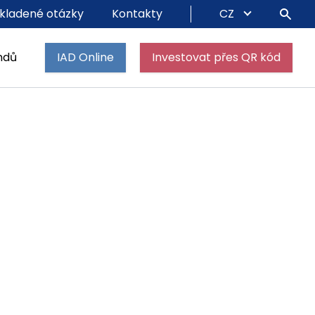
kladené otázky
Kontakty
CZ
ndů
IAD Online
Investovat přes QR kód