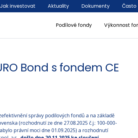
Jak investovat
Aktuality
Dokumenty
Často 
Podílové fondy
Výkonnost fo
EURO Bond s fondem CE
fektivnění správy podílových fondů a na základě
enska (rozhodnutí ze dne 27.08.2025 č.j.: 100-000-
nabylo právní moci dne 01.09.2025) a rozhodnutí
ol, a.s.,
došlo dne 20.11.2025 ke sloučení