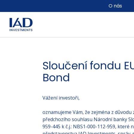
Přejít na hlavní obsah
O nás
Sloučení fondu 
Bond
Vážení investoři,
oznamujeme Vám, že zejména z důvodu ze
předchozího souhlasu Národní banky Slov
959-445 k č.j.: NBS1-000-112-959, které 
představenstva IAD Investments, správ. sp