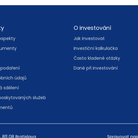
ty
O investování
ospekty
Jak investovat
kumenty
Investiční kalkulačka
Často kladené otázky
spodaření
Daně při investování
bních údajů
á sdělení
 poskytovaných služeb
umentů
, 811 08 Bratislava
Spravovat nas