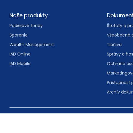
Footer
Naše produkty
Dokumen
Podielové fondy
Štatúty a pr
Sporenie
Všeobecné 
Wealth Management
Tlačivá
IAD Online
Správy o ho
IAD Mobile
Ochrana os
Marketingo
Prístupnosť 
Archív dok
© IAD Investments, správ. spol., a.s.
Malý trh 2/A 
Bezplatná in