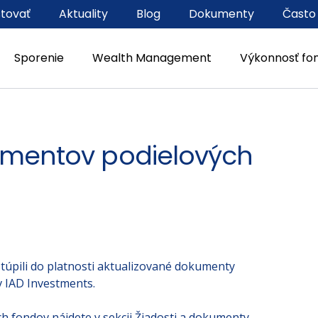
stovať
Aktuality
Blog
Dokumenty
Často
Sporenie
Wealth Management
Výkonnosť fo
umentov podielových
túpili do platnosti aktualizované dokumenty
 IAD Investments.
 fondov nájdete v sekcii Žiadosti a dokumenty.