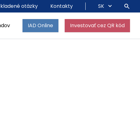
 kladené otázky
Kontakty
SK
ndov
IAD Online
Investovať cez QR kód