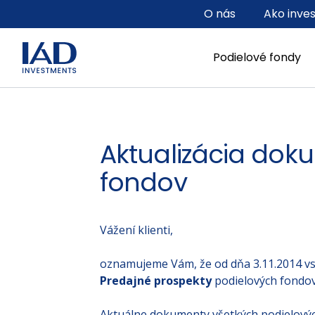
Prejsť na hlavný obsah
O nás
Ako inve
Podielové fondy
Aktualizácia dok
fondov
Vážení klienti,
oznamujeme Vám, že od dňa 3.11.2014 vs
Predajné prospekty
podielových fondov
Aktuálne dokumenty všetkých podielových