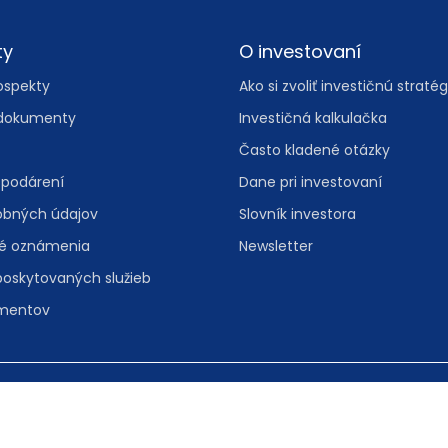
ty
O investovaní
ospekty
Ako si zvoliť investičnú stratég
dokumenty
Investičná kalkulačka
Často kladené otázky
spodárení
Dane pri investovaní
obných údajov
Slovník investora
vé oznámenia
Newsletter
poskytovaných služieb
umentov
, 811 08 Bratislava
Spravovať nas
folinka:
0800 601 601
• e-mail:
info@iad.sk
Informácie o 