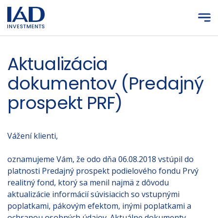
Prejsť na hlavný obsah
Aktualizácia
dokumentov (Predajný
prospekt PRF)
Vážení klienti,
oznamujeme Vám, že odo dňa 06.08.2018 vstúpil do
platnosti Predajný prospekt podielového fondu Prvý
realitný fond, ktorý sa menil najmä z dôvodu
aktualizácie informácií súvisiacich so vstupnými
poplatkami, pákovým efektom, inými poplatkami a
ochranou osobných údajov. Aktuálne dokumenty