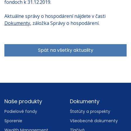
fondoch k 31.12.2019.
Aktuálne správy o hospodárení nájdete v časti
Dokumenty
, záložka Správy o hospodárení.
Spät na všetky aktuality
Footer
Naše produkty
Dokumenty
Podielové fondy
Štatúty a prospekty
Sporenie
Všeobecné dokumenty
Wealth Management
Tlačivá