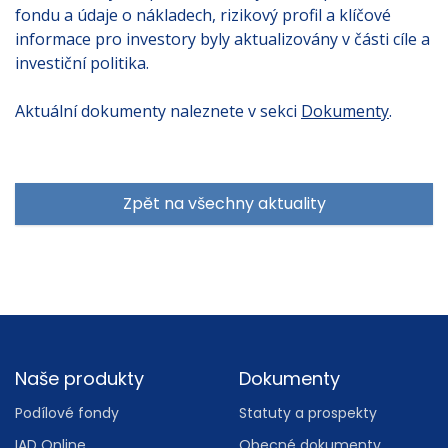
fondu a údaje o nákladech, rizikový profil a klíčové
informace pro investory byly aktualizovány v části cíle a
investiční politika.
Aktuální dokumenty naleznete v sekci
Dokumenty
.
Zpět na všechny aktuality
Footer
Naše produkty
Dokumenty
Podílové fondy
Statuty a prospekty
IAD Online
Obecné dokumenty