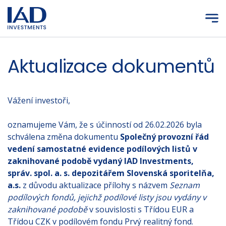
Přejít na hlavní obsah
Aktualizace dokumentů
Vážení investoři,
oznamujeme Vám, že s účinností od 26.02.2026 byla
schválena změna dokumentu
Společný provozní řád
vedení samostatné evidence podílových listů v
zaknihované podobě vydaný IAD Investments,
správ. spol. a. s. depozitářem Slovenská sporitelňa,
a.s.
z důvodu aktualizace přílohy s názvem
Seznam
podílových fondů, jejichž podílové listy jsou vydány v
zaknihované podobě
v souvislosti s Třídou EUR a
Třídou CZK v podílovém fondu Prvý realitný fond.