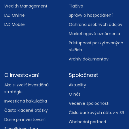
Wealth Management
Tlačivá
IAD Online
Správy o hospodárení
IAD Mobile
Ochrana osobných údajov
Marketingové oznámenia
Prístupnosť poskytovaných
služieb
Archív dokumentov
O investovaní
Spoločnosť
Ako si zvoliť investičnú
Aktuality
stratégiu
O nás
Investičná kalkulačka
Vedenie spoločnosti
Často kladené otázky
Čísla bankových účtov v SR
Dane pri investovaní
Obchodní partneri
Slovník investora