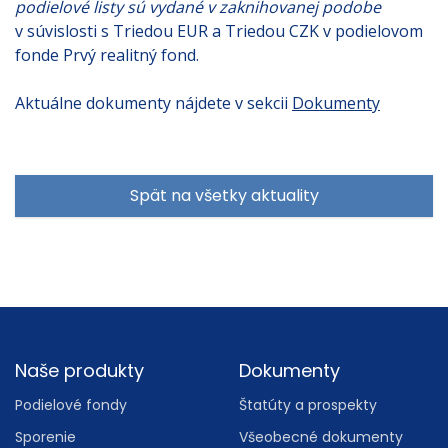
podielové listy sú vydané v zaknihovanej podobe
v súvislosti s Triedou EUR a Triedou CZK v podielovom
fonde Prvý realitný fond.
Aktuálne dokumenty nájdete v sekcii
Dokumenty
Spät na všetky aktuality
Footer
Naše produkty
Dokumenty
Podielové fondy
Štatúty a prospekty
Sporenie
Všeobecné dokumenty