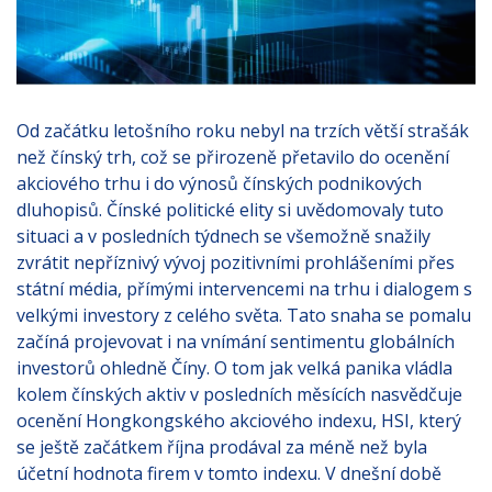
Od začátku letošního roku nebyl na trzích větší strašák
než čínský trh, což se přirozeně přetavilo do ocenění
akciového trhu i do výnosů čínských podnikových
dluhopisů. Čínské politické elity si uvědomovaly tuto
situaci a v posledních týdnech se všemožně snažily
zvrátit nepříznivý vývoj pozitivními prohlášeními přes
státní média, přímými intervencemi na trhu i dialogem s
velkými investory z celého světa. Tato snaha se pomalu
začíná projevovat i na vnímání sentimentu globálních
investorů ohledně Číny. O tom jak velká panika vládla
kolem čínských aktiv v posledních měsících nasvědčuje
ocenění Hongkongského akciového indexu, HSI, který
se ještě začátkem října prodával za méně než byla
účetní hodnota firem v tomto indexu. V dnešní době