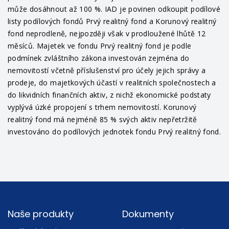
může dosáhnout až 100 %. IAD je povinen odkoupit podílové
listy podílových fondů Prvý realitný fond a Korunový realitný
fond neprodleně, nejpozději však v prodloužené lhůtě 12
měsíců. Majetek ve fondu Prvý realitný fond je podle
podmínek zvláštního zákona investován zejména do
nemovitostí včetně příslušenství pro účely jejich správy a
prodeje, do majetkových účastí v realitních společnostech a
do likvidních finančních aktiv, z nichž ekonomické podstaty
vyplývá úzké propojení s trhem nemovitostí. Korunový
realitný fond má nejméně 85 % svých aktiv nepřetržitě
investováno do podílových jednotek fondu Prvý realitný fond.
Footer
Naše produkty
Dokumenty