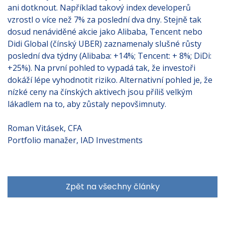
ani dotknout. Například takový index developerů
vzrostl o více než 7% za poslední dva dny. Stejně tak
dosud nenáviděné akcie jako Alibaba, Tencent nebo
Didi Global (čínský UBER) zaznamenaly slušné růsty
poslední dva týdny (Alibaba: +14%; Tencent: + 8%; DiDi:
+25%). Na první pohled to vypadá tak, že investoři
dokáží lépe vyhodnotit riziko. Alternativní pohled je, že
nízké ceny na čínských aktivech jsou příliš velkým
lákadlem na to, aby zůstaly nepovšimnuty.
Roman Vitásek, CFA
Portfolio manažer, IAD Investments
Zpět na všechny články