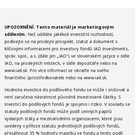
UPOZORNĚNÍ. Tento materiál je marketingovým
sdělením.
Než uděláte jakékoli investiční rozhodnutí,
podívejte se na prodejní prospekt, statut a dokument s
klíčovými informacemi pro investory fondů IAD Investments,
správ. spol., a.s. (dále jen „IAD“) ve slovenském jazyce v sídle
IAD, na prodejních místech, v sídle depozitáře nebo na
www.iad.sk. Pro více informací se obraťte na svého
finančního zprostředkovatele nebo na www.iad.sk.
Hodnota investice do podílového fondu se může i snižovat a
není zaručena návratnost původně investované částky. S
investicí do podílových fondů je spojeno i riziko. V souladu se
statuty podílových fondů může podíl cenných papírů
vydaných státy a mezinárodními organizacemi, které jsou
uvedeny v příloze statutu jednotlivých podílových fondů,
přesáhnout 35 % hodnoty majetku ve fondu a tento podíl