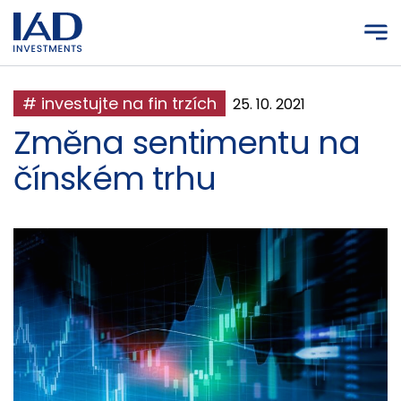
Přejít na hlavní obsah
# investujte na fin trzích
25. 10. 2021
Změna sentimentu na
čínském trhu