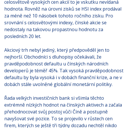
celosvětově vysokých cen akcií to je vskutku nevídaná
hodnota. Rovněž na úrovni zisků se HSI index prodával
za méně než 10 násobek tohoto ročního zisku. Pro
srovnání s celosvětovými indexy, čínské akcie se
nedostaly na takovou propastnou hodnotu za
posledních 20 let.
Akciový trh nebyl jediný, který předpověděl jen to
nejhorší. Obchodníci s dluhopisy očekávali, že
pravděpodobnost defaultu u čínských národních
developerů je téměř 45%. Tak vysoká pravděpodobnost
defaultu by byla vysoká i v dobách finanční krize, a ne v
dobách stále uvolněné globální monetární politiky.
Řada velkých investičních bank si všimla těchto
extrémně nízkých hodnot na čínských aktivech a začala
přehodnocovat svůj postoj vůči Číně a postupně
navyšovat své pozice. To se projevilo v růstech cen
firem, kterých se ještě tři týdny dozadu nechtěl nikdo