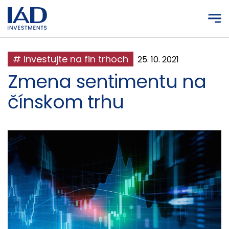
Prejsť na hlavný obsah
# investujte na fin trhoch
25. 10. 2021
Zmena sentimentu na
čínskom trhu