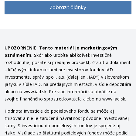
Zobraziť články
UPOZORNENIE. Tento materiál je marketingovým
oznámením.
Skôr ako urobíte akékoľvek investičné
rozhodnutie, pozrite si predajný prospekt, štatút a dokument
s kľúčovými informáciami pre investorov fondov IAD
Investments, správ. spol., a.s. (ďalej len „IAD“) v slovenskom
jazyku v sídle IAD, na predajných miestach, v sídle depozitára
alebo na www.iad.sk. Pre viac informácií sa obráťte na
svojho finančného sprostredkovateľa alebo na www.iad.sk.
Hodnota investície do podielového fondu sa môže aj
znižovať a nie je zaručená návratnosť pôvodne investovanej
sumy. S investíciou do podielových fondov je spojené aj
riziko. V súlade so štatútmi podielových fondov môže podiel