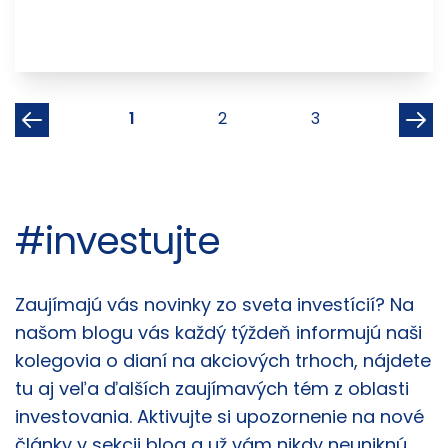
1
2
3
#investujte
Články
Zaujímajú vás novinky zo sveta investícií? Na
našom blogu vás každý týždeň informujú naši
kolegovia o dianí na akciových trhoch, nájdete
tu aj veľa ďalších zaujímavých tém z oblasti
investovania. Aktivujte si upozornenie na nové
články v sekcii blog a už vám nikdy neuniknú