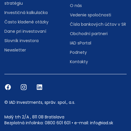
stratégiu
O nás
Investičná kalkulačka
Vedenie spoločnosti
Často kladené otázky
Čísla bankových účtov v SR
Dane pri investovaní
Obchodní partneri
Slovník investora
IAD sPortal
Newsletter
Podnety
Kontakty
© IAD Investments, správ. spol., a.s.
Malý trh 2/A , 811 08 Bratislava
Bezplatná infolinka:
0800 601 601
• e-mail:
info@iad.sk