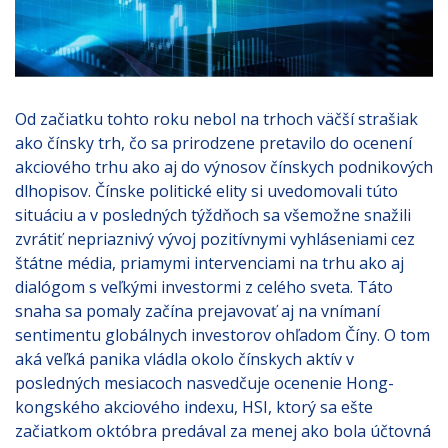
Od začiatku tohto roku nebol na trhoch väčší strašiak
ako čínsky trh, čo sa prirodzene pretavilo do ocenení
akciového trhu ako aj do výnosov čínskych podnikových
dlhopisov. Čínske politické elity si uvedomovali túto
situáciu a v posledných týždňoch sa všemožne snažili
zvrátiť nepriaznivý vývoj pozitívnymi vyhláseniami cez
štátne média, priamymi intervenciami na trhu ako aj
dialógom s veľkými investormi z celého sveta. Táto
snaha sa pomaly začína prejavovať aj na vnímaní
sentimentu globálnych investorov ohľadom Číny. O tom
aká veľká panika vládla okolo čínskych aktív v
posledných mesiacoch nasvedčuje ocenenie Hong-
kongského akciového indexu, HSI, ktorý sa ešte
začiatkom októbra predával za menej ako bola účtovná