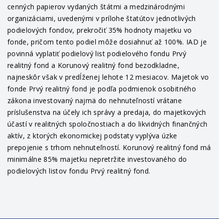
cenných papierov vydaných štátmi a medzinárodnými
organizáciami, uvedenými v prílohe štatútov jednotlivých
podielových fondov, prekročiť 35% hodnoty majetku vo
fonde, pričom tento podiel môže dosiahnuť až 100%. IAD je
povinná vyplatiť podielový list podielového fondu Prvý
realitný fond a Korunový realitný fond bezodkladne,
najneskôr však v predĺženej lehote 12 mesiacov. Majetok vo
fonde Prvý realitný fond je podľa podmienok osobitného
zákona investovaný najmä do nehnuteľností vrátane
príslušenstva na účely ich správy a predaja, do majetkových
účastí v realitných spoločnostiach a do likvidných finančných
aktív, z ktorých ekonomickej podstaty vyplýva úzke
prepojenie s trhom nehnuteľností. Korunový realitný fond má
minimálne 85% majetku nepretržite investovaného do
podielových listov fondu Prvý realitný fond.