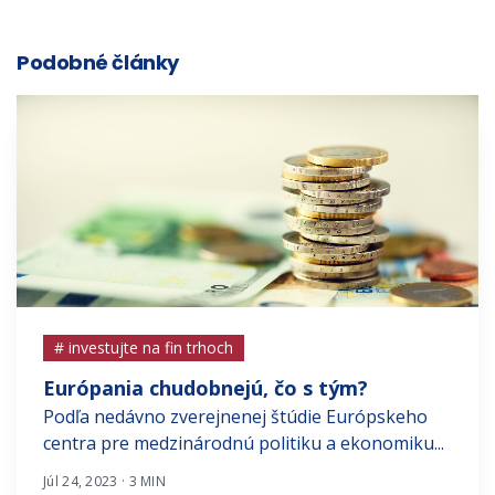
Podobné články
# investujte na fin trhoch
Európania chudobnejú, čo s tým?
Podľa nedávno zverejnenej štúdie Európskeho
centra pre medzinárodnú politiku a ekonomiku...
Júl 24, 2023 · 3 MIN