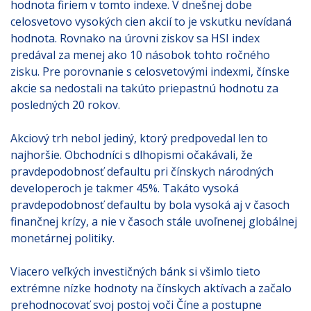
hodnota firiem v tomto indexe. V dnešnej dobe
celosvetovo vysokých cien akcií to je vskutku nevídaná
hodnota. Rovnako na úrovni ziskov sa HSI index
predával za menej ako 10 násobok tohto ročného
zisku. Pre porovnanie s celosvetovými indexmi, čínske
akcie sa nedostali na takúto priepastnú hodnotu za
posledných 20 rokov.
Akciový trh nebol jediný, ktorý predpovedal len to
najhoršie. Obchodníci s dlhopismi očakávali, že
pravdepodobnosť defaultu pri čínskych národných
developeroch je takmer 45%. Takáto vysoká
pravdepodobnosť defaultu by bola vysoká aj v časoch
finančnej krízy, a nie v časoch stále uvoľnenej globálnej
monetárnej politiky.
Viacero veľkých investičných bánk si všimlo tieto
extrémne nízke hodnoty na čínskych aktívach a začalo
prehodnocovať svoj postoj voči Číne a postupne