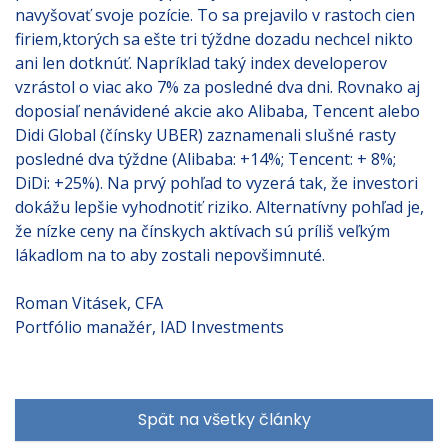
navyšovať svoje pozície. To sa prejavilo v rastoch cien
firiem,ktorých sa ešte tri týždne dozadu nechcel nikto
ani len dotknúť. Napríklad taký index developerov
vzrástol o viac ako 7% za posledné dva dni. Rovnako aj
doposiaľ nenávidené akcie ako Alibaba, Tencent alebo
Didi Global (čínsky UBER) zaznamenali slušné rasty
posledné dva týždne (Alibaba: +14%; Tencent: + 8%;
DiDi: +25%). Na prvý pohľad to vyzerá tak, že investori
dokážu lepšie vyhodnotiť riziko. Alternatívny pohľad je,
že nízke ceny na čínskych aktívach sú príliš veľkým
lákadlom na to aby zostali nepovšimnuté.
Roman Vitásek, CFA
Portfólio manažér, IAD Investments
Spät na všetky články