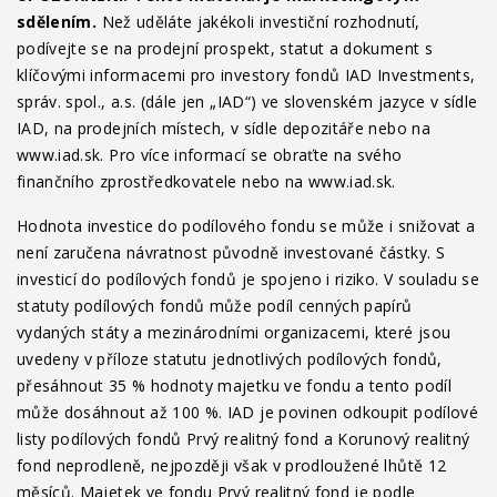
sdělením.
Než uděláte jakékoli investiční rozhodnutí,
podívejte se na prodejní prospekt, statut a dokument s
klíčovými informacemi pro investory fondů IAD Investments,
správ. spol., a.s. (dále jen „IAD“) ve slovenském jazyce v sídle
IAD, na prodejních místech, v sídle depozitáře nebo na
www.iad.sk. Pro více informací se obraťte na svého
finančního zprostředkovatele nebo na www.iad.sk.
Hodnota investice do podílového fondu se může i snižovat a
není zaručena návratnost původně investované částky. S
investicí do podílových fondů je spojeno i riziko. V souladu se
statuty podílových fondů může podíl cenných papírů
vydaných státy a mezinárodními organizacemi, které jsou
uvedeny v příloze statutu jednotlivých podílových fondů,
přesáhnout 35 % hodnoty majetku ve fondu a tento podíl
může dosáhnout až 100 %. IAD je povinen odkoupit podílové
listy podílových fondů Prvý realitný fond a Korunový realitný
fond neprodleně, nejpozději však v prodloužené lhůtě 12
měsíců. Majetek ve fondu Prvý realitný fond je podle