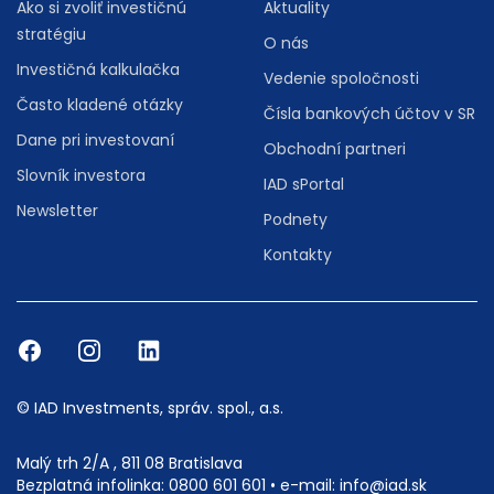
Ako si zvoliť investičnú
Aktuality
stratégiu
O nás
Investičná kalkulačka
Vedenie spoločnosti
Často kladené otázky
Čísla bankových účtov v SR
Dane pri investovaní
Obchodní partneri
Slovník investora
IAD sPortal
Newsletter
Podnety
Kontakty
© IAD Investments, správ. spol., a.s.
Malý trh 2/A , 811 08 Bratislava
Bezplatná infolinka:
0800 601 601
• e-mail:
info@iad.sk