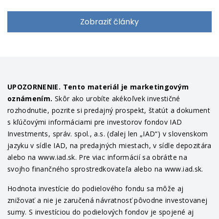
Zobraziť články
UPOZORNENIE. Tento materiál je marketingovým
oznámením.
Skôr ako urobíte akékoľvek investičné
rozhodnutie, pozrite si predajný prospekt, štatút a dokument
s kľúčovými informáciami pre investorov fondov IAD
Investments, správ. spol., a.s. (ďalej len „IAD“) v slovenskom
jazyku v sídle IAD, na predajných miestach, v sídle depozitára
alebo na www.iad.sk. Pre viac informácií sa obráťte na
svojho finančného sprostredkovateľa alebo na www.iad.sk.
Hodnota investície do podielového fondu sa môže aj
znižovať a nie je zaručená návratnosť pôvodne investovanej
sumy. S investíciou do podielových fondov je spojené aj