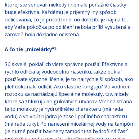
ktorej ste venovali niekedy i nemalé peňažné čiastky
bude efektívna. Každému je príjemný iný spôsob
odličovania, čo je prirodzené, no dôležité je najmä to,
aby Vaša pokožka po odlíčení nebola príliš vysušená a
zároveň bola dôkladne očistená.
A čo tie „micelárky“?
Sú skvelé, pokiaľ ich viete správne použiť. Efektívne a
rýchlo odlíčia aj vodeodolnú riasenku, takže pokiaľ
používate výrazné líčenie, je to najrýchlejší spôsob, ako
pleť dokonale odlíčiť. Ako vlastne fungujú? Vo vodnom
roztoku sa nachádzajú špeciálne molekuly, tzv. micely,
ktoré sa zhlukujú do guľovitých útvarov. Vrchná strana
tejto molekuly je hydrofilného charakteru (má rada
vodu) a vo vnútri jadra je zase lipofilného charakteru
(má rada tuky). Po nanesení micelárnej vody na tampón
(je nutné použiť bavlnený tampón) sa hydrofilná časť
molekúl na neho naviaže a keďže nečistoty na našej