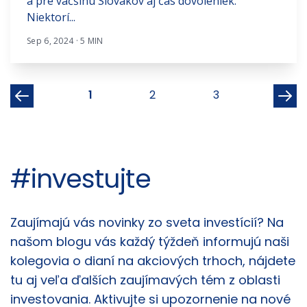
a pre väčšinu Slovákov aj čas dovoleniek.
Niektorí...
Sep 6, 2024 · 5 MIN
1
2
3
#investujte
Články
Zaujímajú vás novinky zo sveta investícií? Na
našom blogu vás každý týždeň informujú naši
kolegovia o dianí na akciových trhoch, nájdete
tu aj veľa ďalších zaujímavých tém z oblasti
investovania. Aktivujte si upozornenie na nové