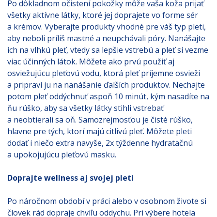
Po dôkladnom očistení pokožky môže vaša koža prijať
všetky aktívne látky, ktoré jej doprajete vo forme sér
a krémov. Vyberajte produkty vhodné pre váš typ pleti,
aby neboli príliš mastné a neupchávali póry. Nanášajte
ich na vlhkú pleť, vtedy sa lepšie vstrebú a pleť si vezme
viac účinných látok. Môžete ako prvú použiť aj
osviežujúcu pleťovú vodu, ktorá pleť príjemne osvieži
a pripraví ju na nanášanie ďalších produktov. Nechajte
potom pleť oddýchnuť aspoň 10 minút, kým nasadíte na
ňu rúško, aby sa všetky látky stihli vstrebať
a neobtierali sa oň. Samozrejmosťou je čisté rúško,
hlavne pre tých, ktorí majú citlivú pleť. Môžete pleti
dodať i niečo extra navyše, 2x týždenne hydratačnú
a upokojujúcu pleťovú masku.
Doprajte wellness aj svojej pleti
Po náročnom období v práci alebo v osobnom živote si
človek rád dopraje chvíľu oddychu. Pri výbere hotela