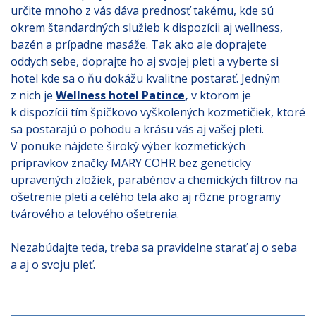
určite mnoho z vás dáva prednosť takému, kde sú
okrem štandardných služieb k dispozícii aj wellness,
bazén a prípadne masáže. Tak ako ale doprajete
oddych sebe, doprajte ho aj svojej pleti a vyberte si
hotel kde sa o ňu dokážu kvalitne postarať. Jedným
z nich je
Wellness hotel Patince
,
v ktorom je
k dispozícii tím špičkovo vyškolených kozmetičiek, ktoré
sa postarajú o pohodu a krásu vás aj vašej pleti.
V ponuke nájdete široký výber kozmetických
prípravkov značky MARY COHR bez geneticky
upravených zložiek, parabénov a chemických filtrov na
ošetrenie pleti a celého tela ako aj rôzne programy
tvárového a telového ošetrenia.
Nezabúdajte teda, treba sa pravidelne starať aj o seba
a aj o svoju pleť.