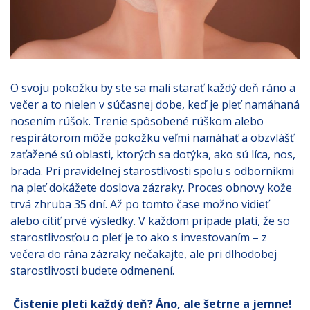
O svoju pokožku by ste sa mali starať každý deň ráno a
večer a to nielen v súčasnej dobe, keď je pleť namáhaná
nosením rúšok. Trenie spôsobené rúškom alebo
respirátorom môže pokožku veľmi namáhať a obzvlášť
zaťažené sú oblasti, ktorých sa dotýka, ako sú líca, nos,
brada. Pri pravidelnej starostlivosti spolu s odborníkmi
na pleť dokážete doslova zázraky. Proces obnovy kože
trvá zhruba 35 dní. Až po tomto čase možno vidieť
alebo cítiť prvé výsledky. V každom prípade platí, že so
starostlivosťou o pleť je to ako s investovaním – z
večera do rána zázraky nečakajte, ale pri dlhodobej
starostlivosti budete odmenení.
Čistenie pleti každý deň? Áno, ale šetrne a jemne!