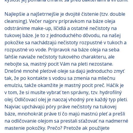
Najlepšie a najšetrnejšie je dvojité čistenie (tzv. double
cleansing). Večer najprv prípravkom na báze oleja
odstránime make-up, líčidlá a ostatné nečistoty na
tukovej báze. Je to z jednoduchého dôvodu, na našej
pokožke sa nachádzajú nečistoty rozpustné v tukoch a
rozpustné vo vode. Prípravok na báze oleja na seba
ľahšie naviaže nečistoty tukového charakteru, ale
nebojte sa, mastný pocit Vám na pleti nezostane.
Dnešné mnohé pleťové oleje sa dajú jednoducho zmyť
tak, že po kontakte s vodou sa zmenia na mliečnu
emulziu, takže okamžite je mastný pocit preč. Háčik je
v tom, že si musíte vybrať ten správny, tzv. hydrofilný
olej. Odličovací olej je naozaj vhodný pre každý typ pleti.
Najviac upchávajú póry práve nečistoty na tukovej
báze, mnohokrát práve tí čo majú mastnú pleť a prešli
na odličovanie olejom sa prestali sťažovať na nadmerné
mastenie pokožky. Prečo? Pretože ak použijete