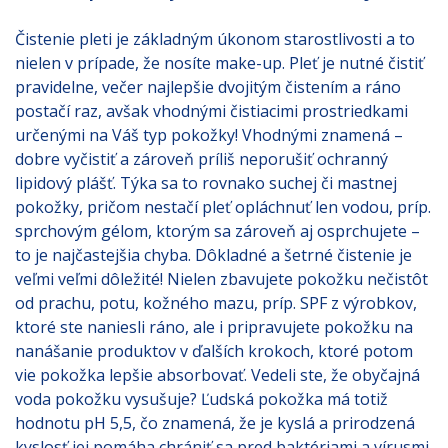
Čistenie pleti je základným úkonom starostlivosti a to
nielen v prípade, že nosíte make-up. Pleť je nutné čistiť
pravidelne, večer najlepšie dvojitým čistením a ráno
postačí raz, avšak vhodnými čistiacimi prostriedkami
určenými na Váš typ pokožky! Vhodnými znamená –
dobre vyčistiť a zároveň príliš neporušiť ochranný
lipidový plášť. Týka sa to rovnako suchej či mastnej
pokožky, pričom nestačí pleť opláchnuť len vodou, príp.
sprchovým gélom, ktorým sa zároveň aj osprchujete –
to je najčastejšia chyba. Dôkladné a šetrné čistenie je
veľmi veľmi dôležité! Nielen zbavujete pokožku nečistôt
od prachu, potu, kožného mazu, príp. SPF z výrobkov,
ktoré ste naniesli ráno, ale i pripravujete pokožku na
nanášanie produktov v ďalších krokoch, ktoré potom
vie pokožka lepšie absorbovať. Vedeli ste, že obyčajná
voda pokožku vysušuje? Ľudská pokožka má totiž
hodnotu pH 5,5, čo znamená, že je kyslá a prirodzená
kyslosť jej pomáha chrániť sa pred baktériami a vírusmi.