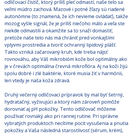
odličovací čistič, ktorý príliš pleť odmastí, naše telo sa
veľmi múdro zachová. Mazové i potné žľazy sú riadené
autonómne (to znamená, že ich nevieme ovládať), takže
mozog vyšle signál, že je príliš niečoho málo a veľa ste
niekde odmastili a okamžite sa to snaží domastiť,
pretože naše telo nás má chrániť pred vonkajšími
vplyvmi prostredia a tvoriť ochranný lipidový plášť.
Takto vzniká začarovaný kruh, kde treba nájsť
rovnováhu, aby Váš mikrobióm kože bol optimálny ako
je v črevách optimálna črevná mikroflóra. Aj na koži žijú
spolu dobré i zlé baktérie, ktoré musia žiť v harmónii,
len vtedy je naša koža zdravá.
Druhý večerný odličovací prípravok by mal byť šetrný,
hydratačný, vyživujúci a ktorý nám zároveň pomôže
dorovnať aj pH pokožky. Tento odličovač môžeme
používať rovnaký ako pri rannej rutine. Pri správne
vybratých produktoch necítime pocit vysušenia a pnutia
pokožky a Vaša následná starostlivosť (sérum, krém),