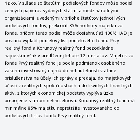
riziko. V súlade so štatútmi podielových fondov môže podiel
cenných papierov vydaných štátmi a medzinárodnými
organizáciami, uvedenými v prílohe štatútov jednotlivých
podielových fondov, prekročiť 35% hodnoty majetku vo
fonde, pričom tento podiel môže dosiahnuť až 100%. IAD je
povinná vyplatiť podielový list podielového fondu Prvý
realitný fond a Korunový realitný fond bezodkladne,
najneskôr však v predĺženej lehote 12 mesiacov. Majetok vo
fonde Prvý realitný fond je podľa podmienok osobitného
zákona investovaný najmä do nehnuteľností vrátane
príslušenstva na účely ich správy a predaja, do majetkových
účastí v realitných spoločnostiach a do likvidných finančných
aktív, z ktorých ekonomickej podstaty vyplýva úzke
prepojenie s trhom nehnuteľností. Korunový realitný fond má
minimálne 85% majetku nepretržite investovaného do
podielových listov fondu Prvý realitný fond.