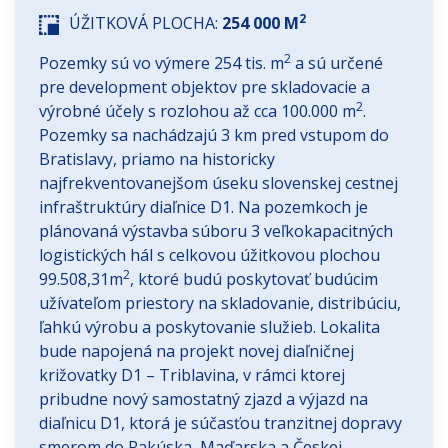
2
ÚŽITKOVÁ PLOCHA:
254 000 M
2
Pozemky sú vo výmere 254 tis. m
a sú určené
pre development objektov pre skladovacie a
2
výrobné účely s rozlohou až cca 100.000 m
.
Pozemky sa nachádzajú 3 km pred vstupom do
Bratislavy, priamo na historicky
najfrekventovanejšom úseku slovenskej cestnej
infraštruktúry diaľnice D1. Na pozemkoch je
plánovaná výstavba súboru 3 veľkokapacitných
logistických hál s celkovou úžitkovou plochou
2
99.508,31m
, ktoré budú poskytovať budúcim
užívateľom priestory na skladovanie, distribúciu,
ľahkú výrobu a poskytovanie služieb. Lokalita
bude napojená na projekt novej diaľničnej
križovatky D1 – Triblavina, v rámci ktorej
pribudne nový samostatný zjazd a výjazd na
diaľnicu D1, ktorá je súčasťou tranzitnej dopravy
smerom do Rakúska, Maďarska a Českej