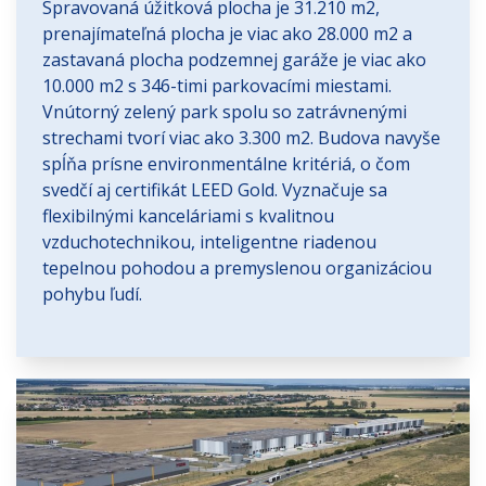
Spravovaná úžitková plocha je 31.210 m2,
prenajímateľná plocha je viac ako 28.000 m2 a
zastavaná plocha podzemnej garáže je viac ako
10.000 m2 s 346-timi parkovacími miestami.
Vnútorný zelený park spolu so zatrávnenými
strechami tvorí viac ako 3.300 m2. Budova navyše
spĺňa prísne environmentálne kritériá, o čom
svedčí aj certifikát LEED Gold. Vyznačuje sa
flexibilnými kanceláriami s kvalitnou
vzduchotechnikou, inteligentne riadenou
tepelnou pohodou a premyslenou organizáciou
pohybu ľudí.