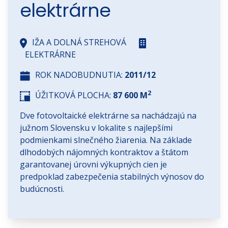
elektrárne
IŽA A DOLNÁ STREHOVÁ
ELEKTRÁRNE
ROK NADOBUDNUTIA:
2011/12
2
ÚŽITKOVÁ PLOCHA:
87 600 M
Dve fotovoltaické elektrárne sa nachádzajú na
južnom Slovensku v lokalite s najlepšími
podmienkami slnečného žiarenia. Na základe
dlhodobých nájomných kontraktov a štátom
garantovanej úrovni výkupných cien je
predpoklad zabezpečenia stabilných výnosov do
budúcnosti.