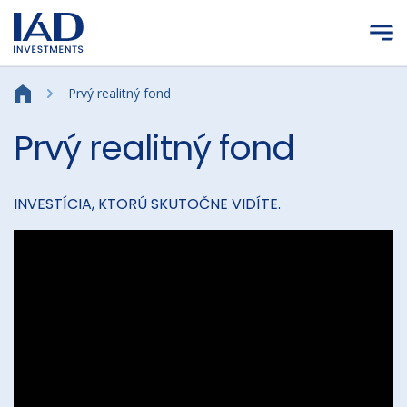
Prejsť na hlavný obsah
Prvý realitný fond
Prvý realitný fond
INVESTÍCIA, KTORÚ SKUTOČNE VIDÍTE.