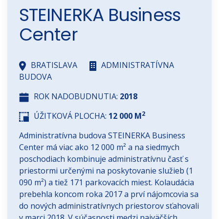
STEINERKA Business
Center
BRATISLAVA
ADMINISTRATÍVNA
BUDOVA
ROK NADOBUDNUTIA:
2018
2
ÚŽITKOVÁ PLOCHA:
12 000 M
Administratívna budova STEINERKA Business
Center má viac ako 12 000 m² a na siedmych
poschodiach kombinuje administratívnu časť s
priestormi určenými na poskytovanie služieb (1
090 m²) a tiež 171 parkovacích miest. Kolaudácia
prebehla koncom roka 2017 a prví nájomcovia sa
do nových administratívnych priestorov sťahovali
v marci 2018. V súčasnosti medzi najväčších