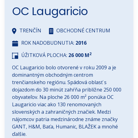
OC Laugaricio
TRENČÍN
OBCHODNÉ CENTRUM
ROK NADOBUDNUTIA:
2016
2
ÚŽITKOVÁ PLOCHA:
26 000 M
OC Laugaricio bolo otvorené v roku 2009 a je
dominantným obchodným centrom
trenčianskeho regiónu. Spádová oblasť s
dojazdom do 30 minút zahŕňa približne 250 000
obyvateľov. Na ploche 26 000 m² ponúka OC
Laugaricio viac ako 130 renomovaných
slovenských a zahraničných značiek. Medzi
nájomcov patria medzinárodne známe značky
GANT, H&M, Baťa, Humanic, BLAŽEK a mnohé
ďalšie.