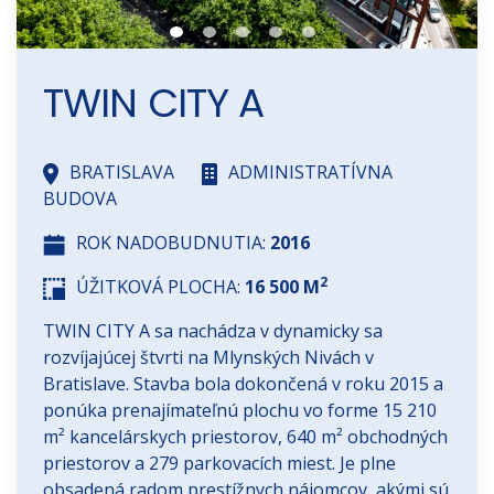
TWIN CITY A
BRATISLAVA
ADMINISTRATÍVNA
BUDOVA
ROK NADOBUDNUTIA:
2016
2
ÚŽITKOVÁ PLOCHA:
16 500 M
TWIN CITY A sa nachádza v dynamicky sa
rozvíjajúcej štvrti na Mlynských Nivách v
Bratislave. Stavba bola dokončená v roku 2015 a
ponúka prenajímateľnú plochu vo forme 15 210
m² kancelárskych priestorov, 640 m² obchodných
priestorov a 279 parkovacích miest. Je plne
obsadená radom prestížnych nájomcov, akými sú