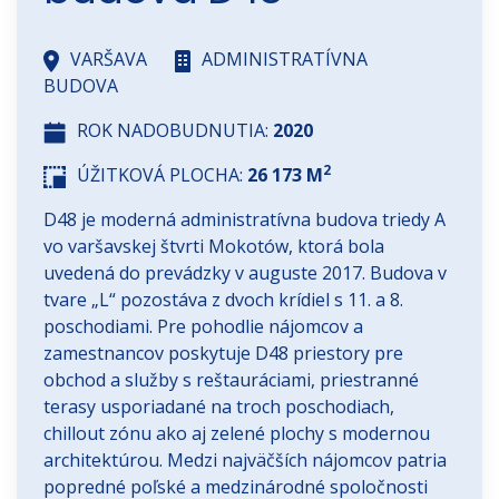
VARŠAVA
ADMINISTRATÍVNA
BUDOVA
ROK NADOBUDNUTIA:
2020
2
ÚŽITKOVÁ PLOCHA:
26 173 M
D48 je moderná administratívna budova triedy A
vo varšavskej štvrti Mokotów, ktorá bola
uvedená do prevádzky v auguste 2017. Budova v
tvare „L“ pozostáva z dvoch krídiel s 11. a 8.
poschodiami. Pre pohodlie nájomcov a
zamestnancov poskytuje D48 priestory pre
obchod a služby s reštauráciami, priestranné
terasy usporiadané na troch poschodiach,
chillout zónu ako aj zelené plochy s modernou
architektúrou. Medzi najväčších nájomcov patria
popredné poľské a medzinárodné spoločnosti