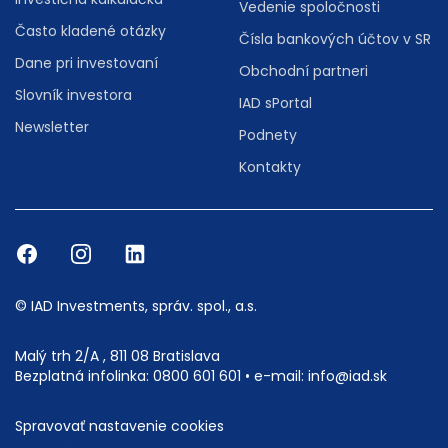
Vedenie spoločnosti
Často kladené otázky
Čísla bankových účtov v SR
Dane pri investovaní
Obchodní partneri
Slovník investora
IAD sPortal
Newsletter
Podnety
Kontakty
© IAD Investments, správ. spol., a.s.
Malý trh 2/A , 811 08 Bratislava
Bezplatná infolinka:
0800 601 601
• e-mail:
info@iad.sk
Spravovať nastavenie cookies