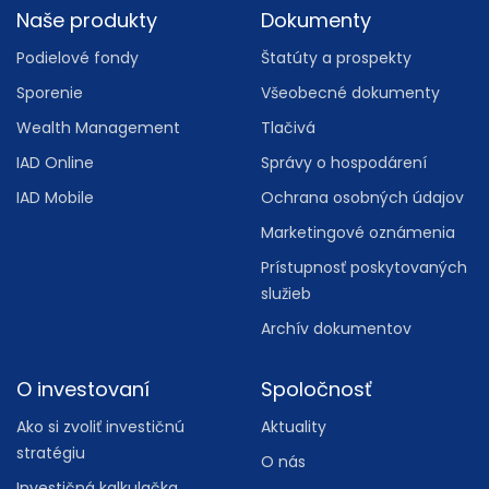
Footer
Naše produkty
Dokumenty
Podielové fondy
Štatúty a prospekty
Sporenie
Všeobecné dokumenty
Wealth Management
Tlačivá
IAD Online
Správy o hospodárení
IAD Mobile
Ochrana osobných údajov
Marketingové oznámenia
Prístupnosť poskytovaných
služieb
Archív dokumentov
O investovaní
Spoločnosť
Ako si zvoliť investičnú
Aktuality
stratégiu
O nás
Investičná kalkulačka