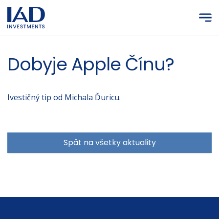
Prejsť na hlavný obsah
Dobyje Apple Čínu?
Ivestičný tip od Michala Ďuricu.
Spät na všetky aktuality