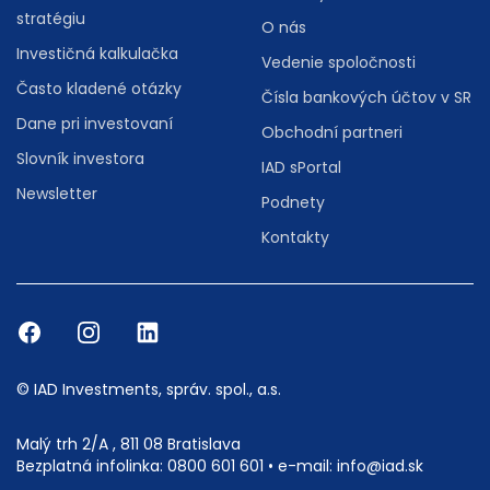
stratégiu
O nás
Investičná kalkulačka
Vedenie spoločnosti
Často kladené otázky
Čísla bankových účtov v SR
Dane pri investovaní
Obchodní partneri
Slovník investora
IAD sPortal
Newsletter
Podnety
Kontakty
© IAD Investments, správ. spol., a.s.
Malý trh 2/A , 811 08 Bratislava
Bezplatná infolinka:
0800 601 601
• e-mail:
info@iad.sk