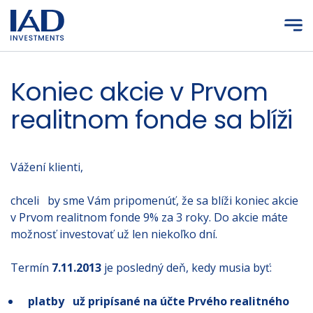
Prejsť na hlavný obsah
Koniec akcie v Prvom
realitnom fonde sa blíži
Vážení klienti,
chceli by sme Vám pripomenúť, že sa blíži koniec akcie
v Prvom realitnom fonde 9% za 3 roky. Do akcie máte
možnosť investovať už len niekoľko dní.
Termín
7.11.2013
je posledný deň, kedy musia byť:
platby už pripísané na účte Prvého realitného