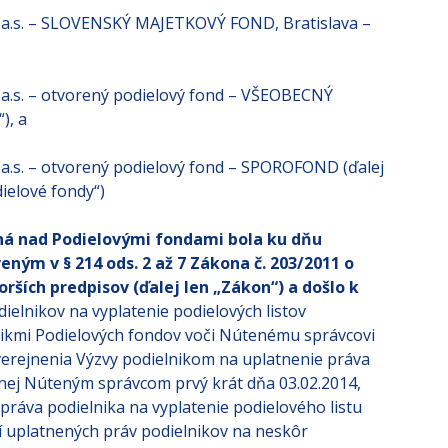
s. – SLOVENSKÝ MAJETKOVÝ FOND, Bratislava –
s. – otvorený podielový fond – VŠEOBECNÝ
), a
. – otvorený podielový fond – SPOROFOND (ďalej
dielové fondy“)
á nad Podielovými fondami bola ku dňu
ým v § 214 ods. 2 až 7 Zákona č. 203/2011 o
rších predpisov (ďalej len „Zákon“) a
došlo k
dielnikov na vyplatenie podielových listov
nikmi Podielových fondov voči Nútenému správcovi
erejnenia Výzvy podielnikom na uplatnenie práva
enej Núteným správcom prvý krát dňa 03.02.2014,
práva podielnika na vyplatenie podielového listu
ní uplatnených práv podielnikov na neskôr