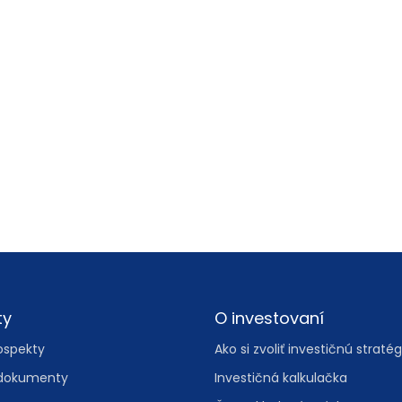
ty
O investovaní
ospekty
Ako si zvoliť investičnú stratég
dokumenty
Investičná kalkulačka