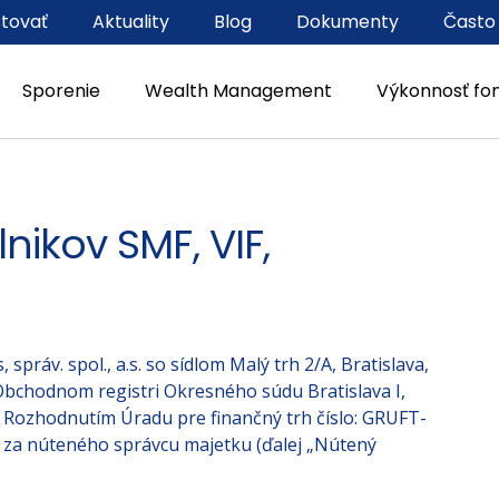
stovať
Aktuality
Blog
Dokumenty
Často
Sporenie
Wealth Management
Výkonnosť fo
ikov SMF, VIF,
práv. spol., a.s. so sídlom Malý trh 2/A, Bratislava,
 Obchodnom registri Okresného súdu Bratislava I,
ola Rozhodnutím Úradu pre finančný trh číslo: GRUFT-
 za núteného správcu majetku (ďalej „Nútený