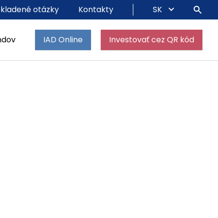
 kladené otázky
Kontakty
SK
ndov
IAD Online
Investovať cez QR kód