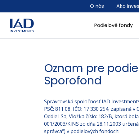
Prejsť na hlavný obsah
O nás
Ako inve
Podielové fondy
Oznam pre podieln
Sporofond
Správcovská spoločnosť IAD Investments, s
PSČ: 811 08, IČO: 17 330 254, zapísaná v
Oddiel: Sa, Vložka číslo: 182/B, ktorá b
001/2003/KINS zo dňa 28.11.2003 určená
správca“) v podielových fondoch: