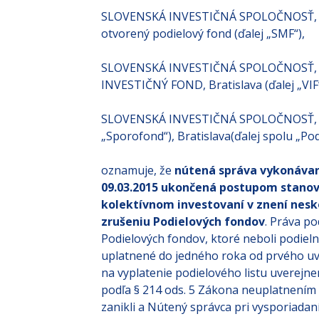
SLOVENSKÁ INVESTIČNÁ SPOLOČNOSŤ, a.
otvorený podielový fond (ďalej „SMF“),
SLOVENSKÁ INVESTIČNÁ SPOLOČNOSŤ, a.
INVESTIČNÝ FOND, Bratislava (ďalej „VIF“
SLOVENSKÁ INVESTIČNÁ SPOLOČNOSŤ, a.s
„Sporofond“), Bratislava(ďalej spolu „Po
oznamuje, že
nútená správa vykonávan
09.03.2015 ukončená
postupom stanoven
kolektívnom investovaní v znení nesko
zrušeniu Podielových fondov
. Práva po
Podielových fondov, ktoré neboli podiel
uplatnené do jedného roka od prvého uv
na vyplatenie podielového listu uverejn
podľa § 214 ods. 5 Zákona neuplatnením 
zanikli a Nútený správca pri vysporiada