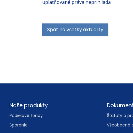
uplatňované práva neprihliada.
Spät na všetky aktuality
Footer
Naše produkty
Dokumen
Podielové fondy
Štatúty a pr
Sporenie
Všeobecné 