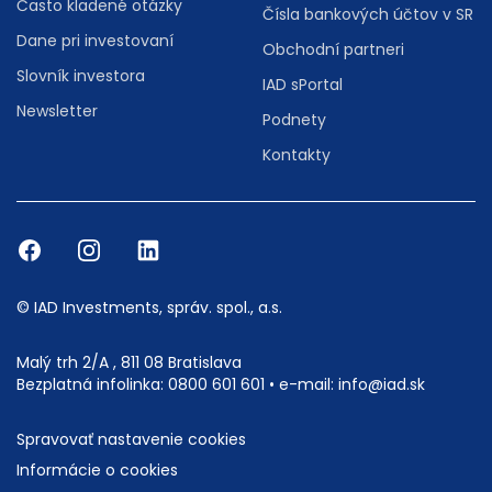
Často kladené otázky
Čísla bankových účtov v SR
Dane pri investovaní
Obchodní partneri
Slovník investora
IAD sPortal
Newsletter
Podnety
Kontakty
© IAD Investments, správ. spol., a.s.
Malý trh 2/A , 811 08 Bratislava
Bezplatná infolinka:
0800 601 601
• e-mail:
info@iad.sk
Spravovať nastavenie cookies
Informácie o cookies