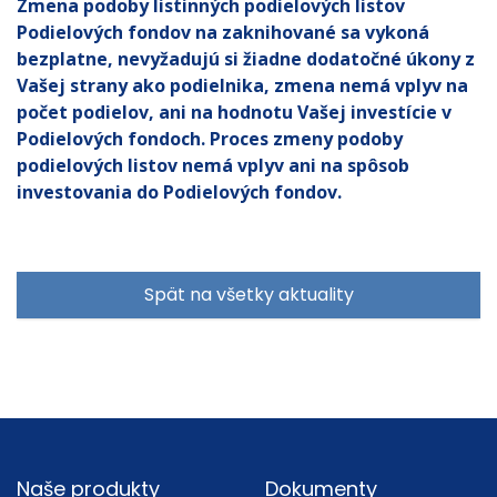
Zmena podoby listinných podielových listov
Podielových fondov na zaknihované sa vykoná
bezplatne, nevyžadujú si žiadne dodatočné úkony z
Vašej strany ako podielnika, zmena nemá vplyv na
počet podielov, ani na hodnotu Vašej investície v
Podielových fondoch. Proces zmeny podoby
podielových listov nemá vplyv ani na spôsob
investovania do Podielových fondov.
Spät na všetky aktuality
Footer
Naše produkty
Dokumenty