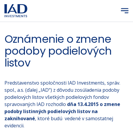
Prejsť na hlavný obsah
Oznámenie o zmene
podoby podielových
listov
Predstavenstvo spoločnosti IAD Investments, správ.
spol., a.s. (ďalej „IAD“) z dôvodu zosúladenia podoby
podielových listov všetkých podielových fondov
spravovaných IAD rozhodlo
dňa 13.4.2015 o zmene
podoby listinných podielových listov na
zaknihované
, ktoré budú vedené v samostatnej
evidencii.