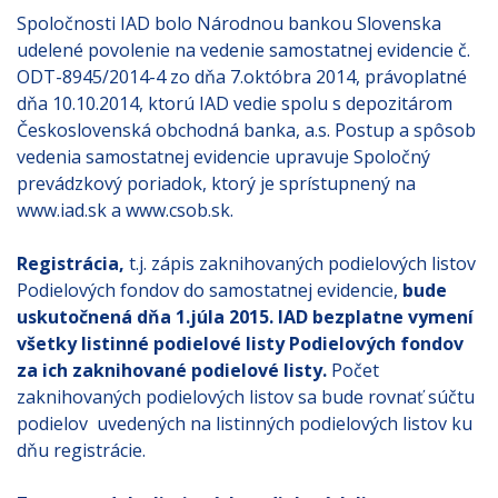
Spoločnosti IAD bolo Národnou bankou Slovenska
udelené povolenie na vedenie samostatnej evidencie č.
ODT-8945/2014-4 zo dňa 7.októbra 2014, právoplatné
dňa 10.10.2014, ktorú IAD vedie spolu s depozitárom
Československá obchodná banka, a.s. Postup a spôsob
vedenia samostatnej evidencie upravuje Spoločný
prevádzkový poriadok, ktorý je sprístupnený na
www.iad.sk a www.csob.sk.
Registrácia,
t.j. zápis zaknihovaných podielových listov
Podielových fondov do samostatnej evidencie,
bude
uskutočnená dňa 1.júla 2015.
IAD bezplatne vymení
všetky listinné podielové listy Podielových fondov
za ich zaknihované podielové listy.
Počet
zaknihovaných podielových listov sa bude rovnať súčtu
podielov uvedených na listinných podielových listov ku
dňu registrácie.