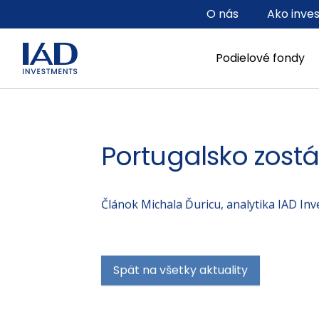
Prejsť na hlavný obsah
O nás
Ako inve
Podielové fondy
Portugalsko zostá
Článok Michala Ďuricu, analytika IAD In
Spät na všetky aktuality