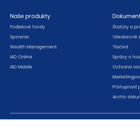
Footer
Naše produkty
Dokumen
Podielové fondy
Štatúty a pr
Sporenie
Všeobecné 
Wealth Management
Tlačivá
IAD Online
Správy o ho
IAD Mobile
Ochrana os
Marketingo
Prístupnosť 
Archív dok
© IAD Investments, správ. spol., a.s.
Malý trh 2/A 
Bezplatná in