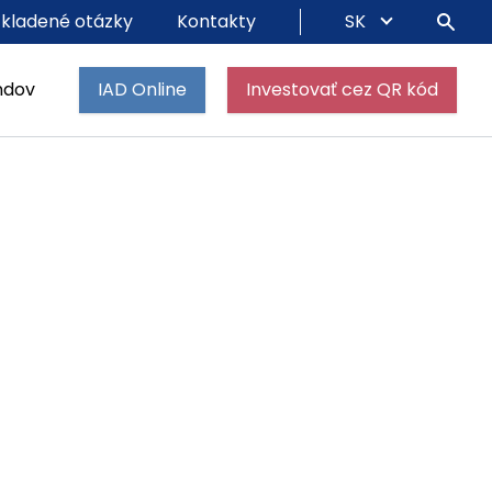
 kladené otázky
Kontakty
SK
ndov
IAD Online
Investovať cez QR kód