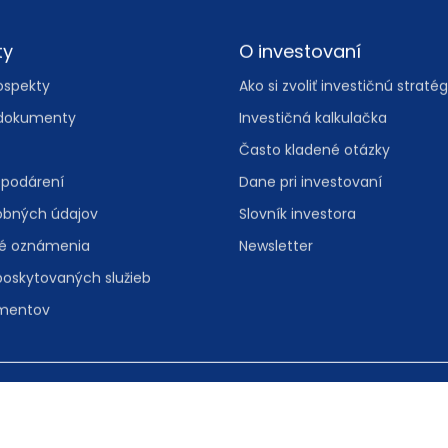
ty
O investovaní
ospekty
Ako si zvoliť investičnú stratég
dokumenty
Investičná kalkulačka
Často kladené otázky
spodárení
Dane pri investovaní
obných údajov
Slovník investora
vé oznámenia
Newsletter
poskytovaných služieb
umentov
, 811 08 Bratislava
Spravovať nas
folinka:
0800 601 601
• e-mail:
info@iad.sk
Informácie o 