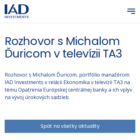
Prejsť na hlavný obsah
Rozhovor s Michalom
Ďuricom v televízii TA3
Rozhovor s Michalom Ďuricom, portfólio manažérom
IAD Investments v relácii Ekonomika v televízii TA3 na
tému Opatrenia Európskej centrálnej banky a ich vplyv
na vývoj úrokových sadzieb.
Spät na všetky aktuality