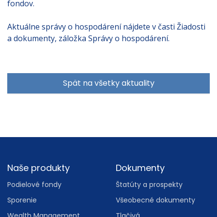
fondov.
Aktuálne správy o hospodárení nájdete v časti Žiadosti
a dokumenty, záložka Správy o hospodárení.
Spät na všetky aktuality
Footer
Naše produkty
Dokumenty
Podielové fondy
Štatúty a prospekty
Sporenie
Všeobecné dokumenty
Wealth Management
Tlačivá