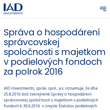
Prejsť na hlavný obsah
Správa o hospodárení
správcovskej
spoločnosti s majetkom
v podielových fondoch
za polrok 2016
IAD Investments, správ. spol., a.s. oznamuje, že dňa
25.8.2016 boli zverejnené Správy o hospodárení
správcovskej spoločnosti s majetkom v podielových
fondoch k 30.6.2016 v zmysle Štatútov podielových