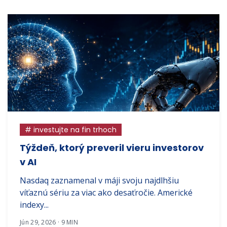
# investujte na fin trhoch
Týždeň, ktorý preveril vieru investorov
v AI
Nasdaq zaznamenal v máji svoju najdlhšiu
víťaznú sériu za viac ako desaťročie. Americké
indexy...
Jún 29, 2026 · 9 MIN