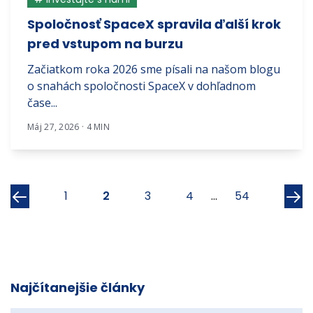
Spoločnosť SpaceX spravila ďalší krok
pred vstupom na burzu
Začiatkom roka 2026 sme písali na našom blogu
o snahách spoločnosti SpaceX v dohľadnom
čase...
Máj 27, 2026 · 4 MIN
Predchádzajúci
Ďa
1
2
3
4
...
54
Najčítanejšie články