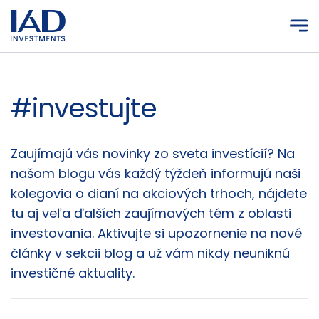
Prejsť na hlavný obsah
#investujte
Články
Zaujímajú vás novinky zo sveta investícií? Na
našom blogu vás každý týždeň informujú naši
kolegovia o dianí na akciových trhoch, nájdete
tu aj veľa ďalších zaujímavých tém z oblasti
investovania. Aktivujte si upozornenie na nové
články v sekcii blog a už vám nikdy neuniknú
investičné aktuality.