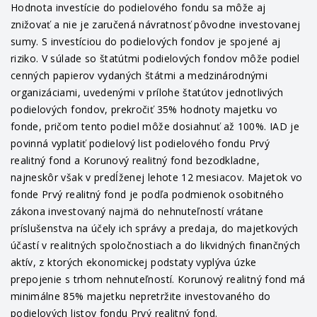
Hodnota investície do podielového fondu sa môže aj
znižovať a nie je zaručená návratnosť pôvodne investovanej
sumy. S investíciou do podielových fondov je spojené aj
riziko. V súlade so štatútmi podielových fondov môže podiel
cenných papierov vydaných štátmi a medzinárodnými
organizáciami, uvedenými v prílohe štatútov jednotlivých
podielových fondov, prekročiť 35% hodnoty majetku vo
fonde, pričom tento podiel môže dosiahnuť až 100%. IAD je
povinná vyplatiť podielový list podielového fondu Prvý
realitný fond a Korunový realitný fond bezodkladne,
najneskôr však v predĺženej lehote 12 mesiacov. Majetok vo
fonde Prvý realitný fond je podľa podmienok osobitného
zákona investovaný najmä do nehnuteľností vrátane
príslušenstva na účely ich správy a predaja, do majetkových
účastí v realitných spoločnostiach a do likvidných finančných
aktív, z ktorých ekonomickej podstaty vyplýva úzke
prepojenie s trhom nehnuteľností. Korunový realitný fond má
minimálne 85% majetku nepretržite investovaného do
podielových listov fondu Prvý realitný fond.