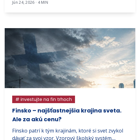
Jún 24, 2026 · 4 MIN
# investujte na fin trhoch
Fínsko – najšťastnejšia krajina sveta.
Ale za akú cenu?
Fínsko patrí k tým krajinám, ktoré si svet zvykol
dávať za svoj vzor. Vzorový školský systém,...