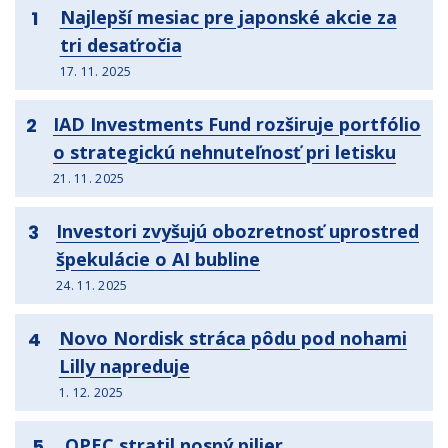
Najlepší mesiac pre japonské akcie za
1
tri desaťročia
17. 11. 2025
IAD Investments Fund rozširuje portfólio
2
o strategickú nehnuteľnosť pri letisku
21. 11. 2025
Investori zvyšujú obozretnosť uprostred
3
špekulácie o AI bubline
24. 11. 2025
Novo Nordisk stráca pôdu pod nohami
4
Lilly napreduje
1. 12. 2025
OPEC stratil nosný pilier
5