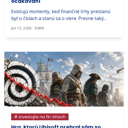
očakávaní
Existujú momenty, keď finančné trhy prestanú
byť o číslach a stanú sa o viere. Presne taký...
Jún 15, 2026 · 9 MIN
# investujte na fin trhoch
Hra, ktorú Ubisoft prehral sám so