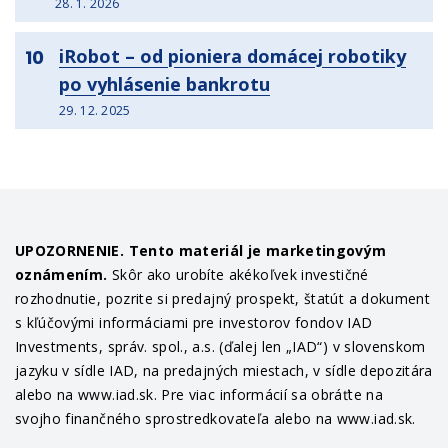
28. 1. 2026
iRobot – od pioniera domácej robotiky
10
po vyhlásenie bankrotu
29. 12. 2025
UPOZORNENIE. Tento materiál je marketingovým
oznámením.
Skôr ako urobíte akékoľvek investičné
rozhodnutie, pozrite si predajný prospekt, štatút a dokument
s kľúčovými informáciami pre investorov fondov IAD
Investments, správ. spol., a.s. (ďalej len „IAD“) v slovenskom
jazyku v sídle IAD, na predajných miestach, v sídle depozitára
alebo na www.iad.sk. Pre viac informácií sa obráťte na
svojho finančného sprostredkovateľa alebo na www.iad.sk.