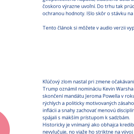
geopolitického napätia, slabšieho dolára
čoskoro výrazne uvoľní. Do trhu tak prú
ochranou hodnoty. Išlo skôr o stávku na ď
Tento článok si môžete v audio verzii vyp
Kľúčový zlom nastal pri zmene očakávaní
Trump oznámil nomináciu Kevin Warsha 
skončení mandátu Jeroma Powella v roku 
rýchlych a politicky motivovaných zásahov
inflácii a snahy zachovať menovú disciplí
spájali s mäkším prístupom k sadzbám.
Historicky je vnímaný ako obhajca kredibi
nevylučuje, no viaže ho striktne na vývoj 