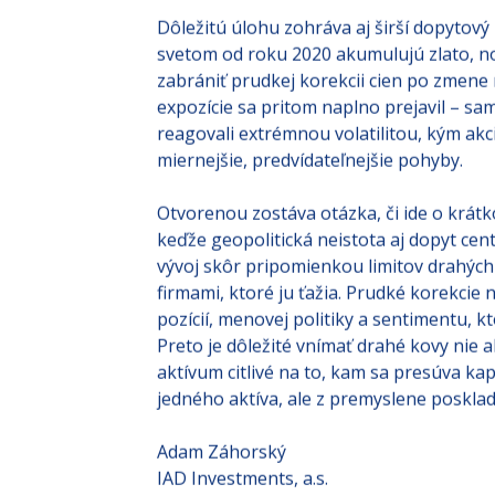
Dôležitú úlohu zohráva aj širší dopytov
svetom od roku 2020 akumulujú zlato, n
zabrániť prudkej korekcii cien po zmen
expozície sa pritom naplno prejavil – sa
reagovali extrémnou volatilitou, kým akc
miernejšie, predvídateľnejšie pohyby.
Otvorenou zostáva otázka, či ide o krátk
keďže geopolitická neistota aj dopyt cen
vývoj skôr pripomienkou limitov drahých
firmami, ktoré ju ťažia. Prudké korekcie 
pozícií, menovej politiky a sentimentu, 
Preto je dôležité vnímať drahé kovy nie 
aktívum citlivé na to, kam sa presúva ka
jedného aktíva, ale z premyslene poskla
Adam Záhorský
IAD Investments, a.s.