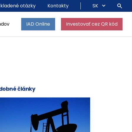
 kladené otázky
Kontakty
SK
ndov
IAD Online
Investovať cez QR kód
dobné články