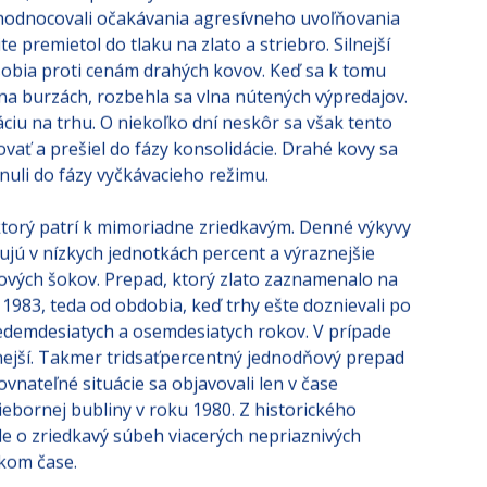
ehodnocovali očakávania agresívneho uvoľňovania
 premietol do tlaku na zlato a striebro. Silnejší
ôsobia proti cenám drahých kovov. Keď sa k tomu
na burzách, rozbehla sa vlna nútených výpredajov.
áciu na trhu. O niekoľko dní neskôr sa však tento
ňovať a prešiel do fázy konsolidácie. Drahé kovy sa
unuli do fázy vyčkávacieho režimu.
 ktorý patrí k mimoriadne zriedkavým. Denné výkyvy
ujú v nízkych jednotkách percent a výraznejšie
ových šokov. Prepad, ktorý zlato zaznamenalo na
 1983, teda od obdobia, keď trhy ešte doznievali po
edemdesiatych a osemdesiatych rokov. V prípade
nejší. Takmer tridsaťpercentný jednodňový prepad
ateľné situácie sa objavovali len v čase
iebornej bubliny v roku 1980. Z historického
ale o zriedkavý súbeh viacerých nepriaznivých
akom čase.