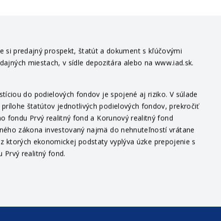
te si predajný prospekt, štatút a dokument s kľúčovými
edajných miestach, v sídle depozitára alebo na www.iad.sk.
íciou do podielových fondov je spojené aj riziko. V súlade
ílohe štatútov jednotlivých podielových fondov, prekročiť
o fondu Prvý realitný fond a Korunový realitný fond
itného zákona investovaný najmä do nehnuteľností vrátane
v, z ktorých ekonomickej podstaty vyplýva úzke prepojenie s
Prvý realitný fond.