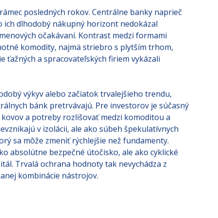
ý rámec posledných rokov. Centrálne banky naprieč
o ich dlhodobý nákupný horizont nedokázal
e menových očakávaní. Kontrast medzi formami
motné komodity, najmä striebro s plytším trhom,
ie ťažných a spracovateľských firiem vykázali
odobý výkyv alebo začiatok trvalejšieho trendu,
trálnych bánk pretrvávajú. Pre investorov je súčasný
 kovov a potreby rozlišovať medzi komoditou a
nevznikajú v izolácii, ale ako súbeh špekulatívnych
ktorý sa môže zmeniť rýchlejšie než fundamenty.
ako absolútne bezpečné útočisko, ale ako cyklické
pitál. Trvalá ochrana hodnoty tak nevychádza z
danej kombinácie nástrojov.