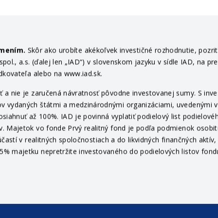
ámením.
Skôr ako urobíte akékoľvek investičné rozhodnutie, pozri
ol., a.s. (ďalej len „IAD“) v slovenskom jazyku v sídle IAD, na pr
edkovateľa alebo na www.iad.sk.
 a nie je zaručená návratnosť pôvodne investovanej sumy. S invest
v vydaných štátmi a medzinárodnými organizáciami, uvedenými v pr
ahnuť až 100%. IAD je povinná vyplatiť podielový list podielovéh
v. Majetok vo fonde Prvý realitný fond je podľa podmienok osob
častí v realitných spoločnostiach a do likvidných finančných aktí
% majetku nepretržite investovaného do podielových listov fondu 