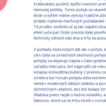
krátkodobo posilnil, keďže investori pr
menovej politiky. Tento pohyb sa okamžite
dolár a vyššie reálne výnosy tradične p
pridalo zvýšenie maržových požiadaviek 
Tá prudko zosilnila už aj tak napätú situ
efekt vyčerpal. Dolár prestal ďalej posil
technicky odrazili odo dna a trhy sa pos
Z pohľadu historických dát ide o pohyb,
cien zlata sa za bežných okolností pohyb
pohyby sa objavujú najmä v čase systém
začiatku februára, bol najprudší od roku
kolapse komoditnej bubliny z prelomu s
striebra bol rozsah pohybu ešte extrém
nemá v moderných dátach obdobu a porovn
výnimočných udalostí, ako bol kolaps str
hľadiska preto nejde o bežnú volatilitu, 
faktorov, ktoré sa na trhu stretli v rovn