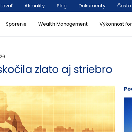
stovať
Aktuality
Blog
Dokumenty
Často
Sporenie
Wealth Management
Výkonnosť fo
026
skočila zlato aj striebro
Po