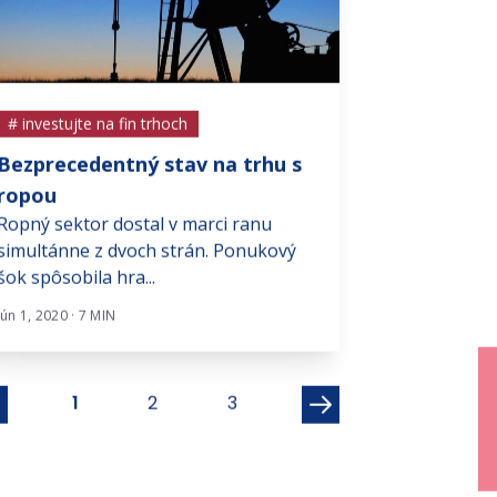
# investujte na fin trhoch
# investujte na f
Bezprecedentný stav na trhu s
Technická re
Podľa posledný
ropou
údajov sa nem
Ropný sektor dostal v marci ranu
dostala v prvom 
simultánne z dvoch strán. Ponukový
šok spôsobila hra...
Máj 29, 2023 · 2 MI
Jún 1, 2020 · 7 MIN
1
2
3