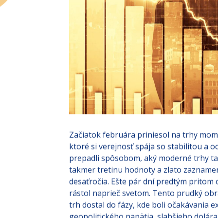
Začiatok februára priniesol na trhy mome
ktoré si verejnosť spája so stabilitou a
prepadli spôsobom, aký moderné trhy tak
takmer tretinu hodnoty a zlato zaznamen
desaťročia. Ešte pár dní predtým pritom 
rástol naprieč svetom. Tento prudký obra
trh dostal do fázy, kde boli očakávania e