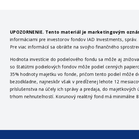
UPOZORNENIE. Tento materiál je marketingovým ozn
informáciami pre investorov fondov IAD Investments, správ. sp
Pre viac informácií sa obráťte na svojho finančného sprostr
Hodnota investície do podielového fondu sa môže aj znižovať
so štatútmi podielových fondov môže podiel cenných papiero
35% hodnoty majetku vo fonde, pričom tento podiel môže dosi
bezodkladne, najneskôr však v predĺženej lehote 12 mesiaco
príslušenstva na účely ich správy a predaja, do majetkových ú
trhom nehnuteľností. Korunový realitný fond má minimálne 85