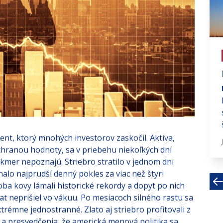
# investujte na fin trhoch
Americké indexy čakajú na
Trumpa
Od kedy je známe, že najbližším
americkým prezidentom bude opäť
Donald Trump, americké akciové...
nt, ktorý mnohých investorov zaskočil. Aktíva,
Nov 25, 2024 · 3 MIN
 ochranou hodnoty, sa v priebehu niekoľkých dní
mer nepoznajú. Striebro stratilo v jednom dni
alo najprudší denný pokles za viac než štyri
oba kovy lámali historické rekordy a dopyt po nich
t neprišiel vo vákuu. Po mesiacoch silného rastu sa
xtrémne jednostranné. Zlato aj striebro profitovali z