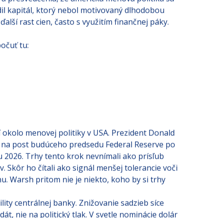
 a presvedčenia, že americká menová politika sa
dil kapitál, ktorý nebol motivovaný dlhodobou
alší rast cien, často s využitím finančnej páky.
očuť tu:
 okolo menovej politiky v USA. Prezident Donald
na post budúceho predsedu Federal Reserve po
2026. Trhy tento krok nevnímali ako prísľub
. Skôr ho čítali ako signál menšej tolerancie voči
nu. Warsh pritom nie je niekto, koho by si trhy
lity centrálnej banky. Znižovanie sadzieb síce
dát, nie na politický tlak. V svetle nominácie dolár