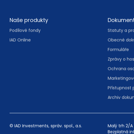
Footer
Naše produkty
Dokumen
Podílové fondy
Statuty a pr
IAD Online
Obecné do
Formuláře
Zprávy o ho
Ochrana oso
Marketingov
Přístupnost
Archiv dok
© IAD Investments, správ. spol., a.s.
Malý trh 2/A 
Bezplatná in