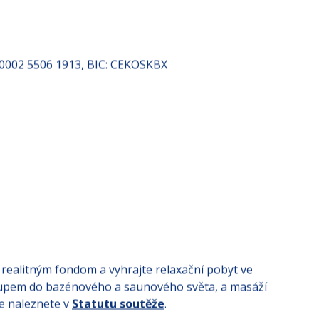
 0002 5506 1913, BIC: CEKOSKBX
 realitným fondom a vyhrajte relaxační pobyt ve
stupem do bazénového a saunového světa, a masáží
e naleznete v
Statutu soutěže
.