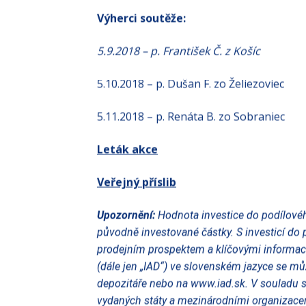
Výherci soutěže:
5.9.2018 – p. František Č. z Košíc
5.10.2018 – p. Dušan F. zo Želiezoviec
5.11.2018 – p. Renáta B. zo Sobraniec
Leták akce
Veřejný příslib
Upozornění:
Hodnota investice do podílovéh
původně investované částky. S investicí do p
prodejním prospektem a klíčovými informace
(dále jen „IAD“) ve slovenském jazyce se můž
depozitáře nebo na www.iad.sk. V souladu s
vydaných státy a mezinárodními organizacem