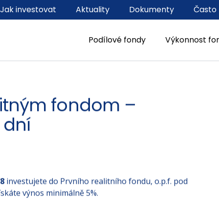
Jak investovat
Aktuality
Dokumenty
Často 
Podílové fondy
Výkonnost fo
litným fondom –
 dní
18
investujete do Prvního realitního fondu, o.p.f. pod
ískáte výnos minimálně 5%.