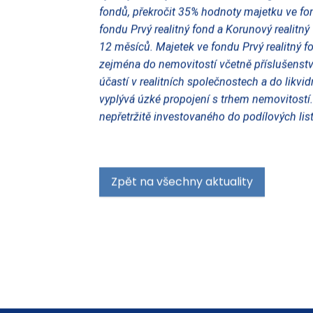
fondů, překročit 35% hodnoty majetku ve fond
fondu Prvý realitný fond a Korunový realitn
12 měsíců. Majetek ve fondu Prvý realitný 
zejména do nemovitostí včetně příslušenství
účastí v realitních společnostech a do likvi
vyplývá úzké propojení s trhem nemovitostí
nepřetržitě investovaného do podílových list
Zpět na všechny aktuality