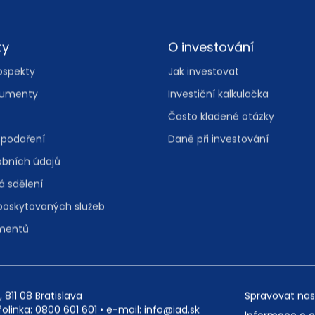
ty
O investování
ospekty
Jak investovat
kumenty
Investiční kalkulačka
Často kladené otázky
spodaření
Daně při investování
bních údajů
á sdělení
 poskytovaných služeb
umentů
, 811 08 Bratislava
Spravovat nas
folinka:
0800 601 601
• e-mail:
info@iad.sk