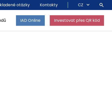
kladené otázky
Kontakty
CZ
ndů
IAD Online
Investovat přes QR kód