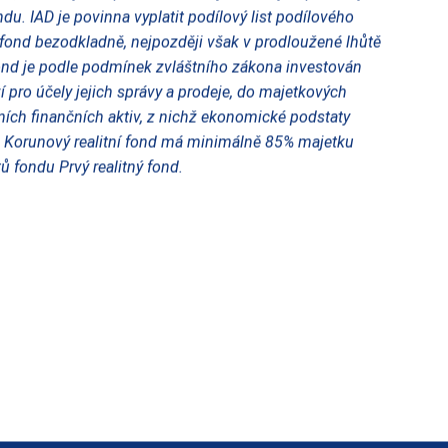
u. IAD je povinna vyplatit podílový list podílového
ý fond bezodkladně, nejpozději však v prodloužené lhůtě
fond je podle podmínek zvláštního zákona investován
 pro účely jejich správy a prodeje, do majetkových
dních finančních aktiv, z nichž ekonomické podstaty
. Korunový realitní fond má minimálně 85% majetku
ů fondu Prvý realitný fond.