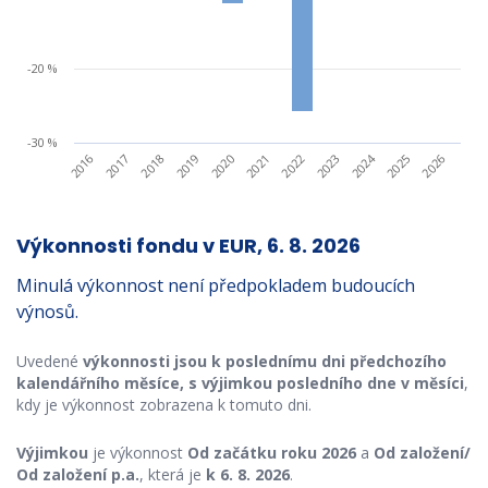
-20 %
-30 %
2024
2019
2017
2026
2022
2020
2018
2016
2025
2023
2021
Výkonnosti fondu v EUR, 6. 8. 2026
Minulá výkonnost není předpokladem budoucích
výnosů.
Uvedené
výkonnosti jsou k poslednímu dni předchozího
kalendářního měsíce,
s výjimkou posledního dne v měsíci
,
kdy je výkonnost zobrazena k tomuto dni.
Výjimkou
je výkonnost
Od začátku roku 2026
a
Od založení/
Od založení p.a.
, která je
k 6. 8. 2026
.