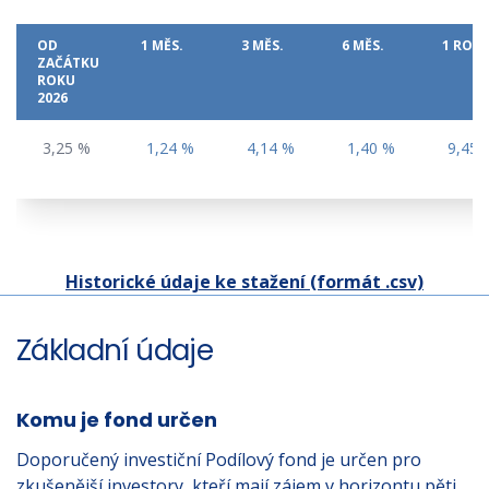
OD
1 MĚS.
3 MĚS.
6 MĚS.
1 ROK
ZAČÁTKU
ROKU
2026
3,25 %
1,24 %
4,14 %
1,40 %
9,45 
Historické údaje ke stažení (formát .csv)
Základní údaje
Komu je fond určen
Doporučený investiční Podílový fond je určen pro
zkušenější investory, kteří mají zájem v horizontu pěti