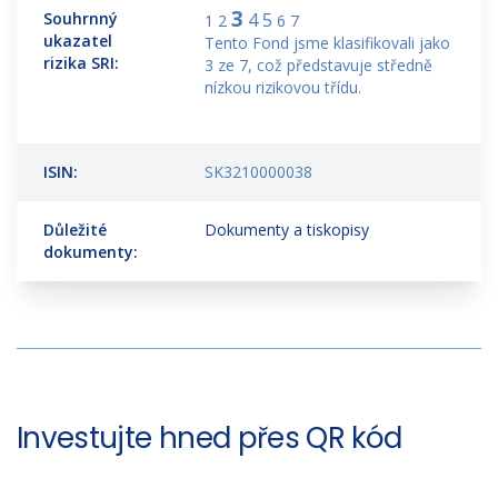
3
Souhrnný
4
5
1 2
6 7
ukazatel
Tento Fond jsme klasifikovali jako
rizika SRI:
3 ze 7, což představuje středně
nízkou rizikovou třídu.
ISIN:
SK3210000038
Důležité
Dokumenty a tiskopisy
dokumenty:
Investujte hned přes QR kód