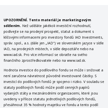
UPOZORNĚNÍ. Tento materiál je marketingovým
sdělením.
Než uděláte jakékoli investiční rozhodnutí,
podívejte se na prodejní prospekt, statut a dokument s
klíčovými informacemi pro investory fondů IAD Investments,
správ. spol., a.s. (dále jen „IAD“) ve slovenském jazyce v sídle
IAD, na prodejních místech, v sídle depozitáře nebo na
www.iad.sk. Pro více informací se obraťte na svého
finančního zprostředkovatele nebo na www.iad.sk.
Hodnota investice do podílového fondu se může i snižovat a
není zaručena návratnost původně investované částky. S
investicí do podílových fondů je spojeno i riziko. V souladu se
statuty podílových fondů může podíl cenných papírů
vydaných státy a mezinárodními organizacemi, které jsou
uvedeny v příloze statutu jednotlivých podílových fondů,
přesáhnout 35 % hodnoty majetku ve fondu a tento podíl