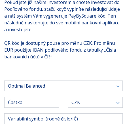
Pokud jste již naším investorem a chcete investovat do
Podílového fondu, stačí, když vyplníte následující údaje
a náš systém Vám vygeneruje PayBySquare kód. Ten
následně naskenujte do své mobilní bankovní aplikace
a investujete.
QR kód je dostupný pouze pro měnu CZK. Pro měnu
EUR použijte IBAN podílového fondu z tabulky
„
Čísla
bankovních účtů v ČR
“
.
Podílový fond
Optimal Balanced
Měna
CZK