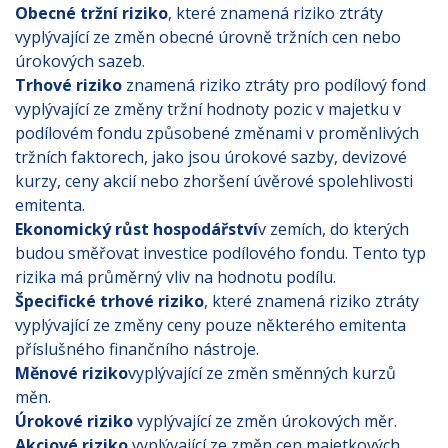
Obecné tržní riziko
, které znamená riziko ztráty
vyplývající ze změn obecné úrovně tržních cen nebo
úrokových sazeb.
Trhové riziko
znamená riziko ztráty pro podílový fond
vyplývající ze změny tržní hodnoty pozic v majetku v
podílovém fondu způsobené změnami v proměnlivých
tržních faktorech, jako jsou úrokové sazby, devizové
kurzy, ceny akcií nebo zhoršení úvěrové spolehlivosti
emitenta.
Ekonomický růst hospodářství
v zemích, do kterých
budou směřovat investice podílového fondu. Tento typ
rizika má průměrný vliv na hodnotu podílu.
Špecifické trhové riziko
, které znamená riziko ztráty
vyplývající ze změny ceny pouze některého emitenta
příslušného finančního nástroje.
Měnové riziko
vyplývající ze změn směnných kurzů
měn.
Úrokové riziko
vyplývající ze změn úrokových měr.
Akciové riziko
vyplývající ze změn cen majetkových