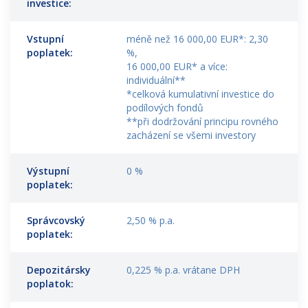
investice:
Vstupní
méně než 16 000,00 EUR*: 2,30
poplatek:
%,
16 000,00 EUR* a více:
individuální**
*celková kumulativní investice do
podílových fondů
**při dodržování principu rovného
zacházení se všemi investory
Výstupní
0 %
poplatek:
Správcovský
2,50 % p.a.
poplatek:
Depozitársky
0,225 % p.a. vrátane DPH
poplatok: