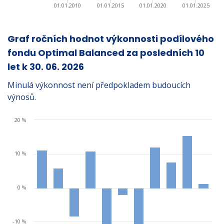
01.01.2010
01.01.2015
01.01.2020
01.01.2025
Graf ročních hodnot výkonnosti podílového
fondu Optimal Balanced za posledních 10
let k
30. 06. 2026
Minulá výkonnost není předpokladem budoucích
výnosů.
20 %
10 %
0 %
-10 %