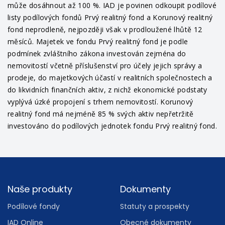
může dosáhnout až 100 %. IAD je povinen odkoupit podílové
listy podílových fondů Prvý realitný fond a Korunový realitný
fond neprodleně, nejpozději však v prodloužené lhůtě 12
měsíců. Majetek ve fondu Prvý realitný fond je podle
podmínek zvláštního zákona investován zejména do
nemovitostí včetně příslušenství pro účely jejich správy a
prodeje, do majetkových účastí v realitních společnostech a
do likvidních finančních aktiv, z nichž ekonomické podstaty
vyplývá úzké propojení s trhem nemovitostí. Korunový
realitný fond má nejméně 85 % svých aktiv nepřetržitě
investováno do podílových jednotek fondu Prvý realitný fond.
Footer
Naše produkty
Dokumenty
Podílové fondy
Statuty a prospekty
IAD Online
Obecné dokumenty