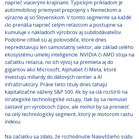
naprieč viacerými krajinami. Typickým príkladom je
automobilový priemysel prepojený s Nemeckom a
výrazne aj so Slovenskom. V tomto segmente sa každé
clo prenáša naprieč celým reťazcom a postupne sa
kumuluje v nákladoch výrobcov aj subdodávateľov.
Podobne citlivé sú aj polovodiče, ktoré dnes
nepredstavujú len samostatný sektor, ale základ celého
ekosystému umelej inteligencie. NVIDIA či AMD stoja na
začiatku reťazca, no ich vývoj sa premieta aj do
gigantov ako Microsoft, Alphabet či Meta, ktoré
investujú miliardy do dátových centier a AI
infraštruktúry. Práve tieto tituly dnes ťahajú
kapitalizačne vážený S&P 500. Ak by sa clá rozšírili na
strategické technologické vstupy, tlak by sa nemusel
zastaviť pri výrobcoch čipov, ale mohol by sa preniesť
na celý technologický segment, ktorý je motorom rastu
indexu.
Na začiatku sa zdalo, že rozhodnutie Najvyššieho súdu