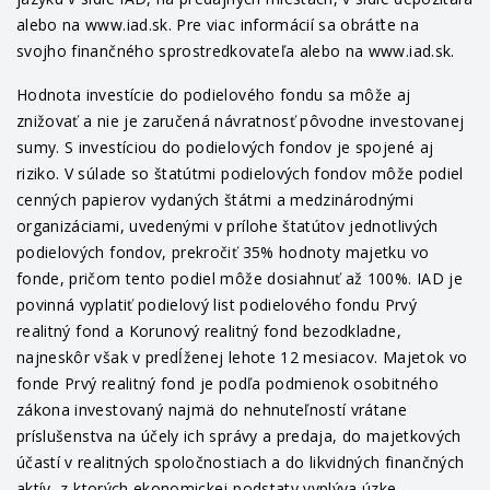
alebo na www.iad.sk. Pre viac informácií sa obráťte na
svojho finančného sprostredkovateľa alebo na www.iad.sk.
Hodnota investície do podielového fondu sa môže aj
znižovať a nie je zaručená návratnosť pôvodne investovanej
sumy. S investíciou do podielových fondov je spojené aj
riziko. V súlade so štatútmi podielových fondov môže podiel
cenných papierov vydaných štátmi a medzinárodnými
organizáciami, uvedenými v prílohe štatútov jednotlivých
podielových fondov, prekročiť 35% hodnoty majetku vo
fonde, pričom tento podiel môže dosiahnuť až 100%. IAD je
povinná vyplatiť podielový list podielového fondu Prvý
realitný fond a Korunový realitný fond bezodkladne,
najneskôr však v predĺženej lehote 12 mesiacov. Majetok vo
fonde Prvý realitný fond je podľa podmienok osobitného
zákona investovaný najmä do nehnuteľností vrátane
príslušenstva na účely ich správy a predaja, do majetkových
účastí v realitných spoločnostiach a do likvidných finančných
aktív, z ktorých ekonomickej podstaty vyplýva úzke