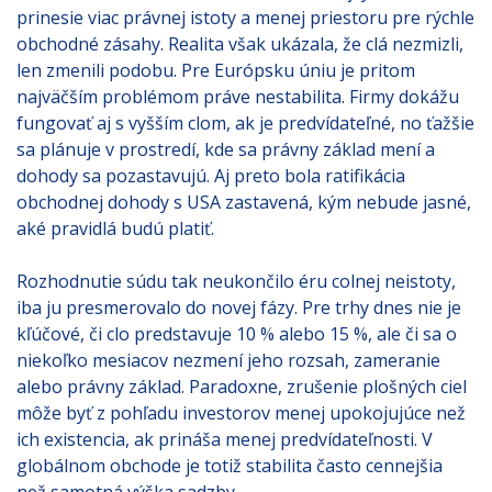
prinesie viac právnej istoty a menej priestoru pre rýchle
obchodné zásahy. Realita však ukázala, že clá nezmizli,
len zmenili podobu. Pre Európsku úniu je pritom
najväčším problémom práve nestabilita. Firmy dokážu
fungovať aj s vyšším clom, ak je predvídateľné, no ťažšie
sa plánuje v prostredí, kde sa právny základ mení a
dohody sa pozastavujú. Aj preto bola ratifikácia
obchodnej dohody s USA zastavená, kým nebude jasné,
aké pravidlá budú platiť.
Rozhodnutie súdu tak neukončilo éru colnej neistoty,
iba ju presmerovalo do novej fázy. Pre trhy dnes nie je
kľúčové, či clo predstavuje 10 % alebo 15 %, ale či sa o
niekoľko mesiacov nezmení jeho rozsah, zameranie
alebo právny základ. Paradoxne, zrušenie plošných ciel
môže byť z pohľadu investorov menej upokojujúce než
ich existencia, ak prináša menej predvídateľnosti. V
globálnom obchode je totiž stabilita často cennejšia