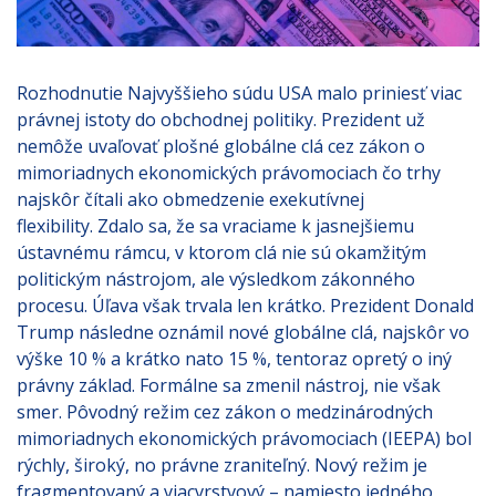
Rozhodnutie Najvyššieho súdu USA malo priniesť viac
právnej istoty do obchodnej politiky. Prezident už
nemôže uvaľovať plošné globálne clá cez zákon o
mimoriadnych ekonomických právomociach čo trhy
najskôr čítali ako obmedzenie exekutívnej
flexibility. Zdalo sa, že sa vraciame k jasnejšiemu
ústavnému rámcu, v ktorom clá nie sú okamžitým
politickým nástrojom, ale výsledkom zákonného
procesu. Úľava však trvala len krátko. Prezident Donald
Trump následne oznámil nové globálne clá, najskôr vo
výške 10 % a krátko nato 15 %, tentoraz opretý o iný
právny základ. Formálne sa zmenil nástroj, nie však
smer. Pôvodný režim cez zákon o medzinárodných
mimoriadnych ekonomických právomociach (IEEPA) bol
rýchly, široký, no právne zraniteľný. Nový režim je
fragmentovaný a viacvrstvový – namiesto jedného