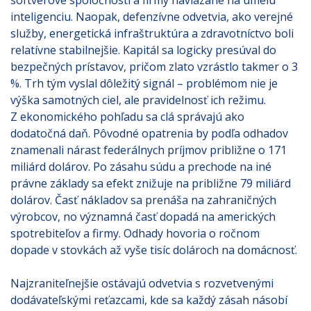
softvérové spoločnosti a firmy naviazané na umelú
inteligenciu. Naopak, defenzívne odvetvia, ako verejné
služby, energetická infraštruktúra a zdravotníctvo boli
relatívne stabilnejšie. Kapitál sa logicky presúval do
bezpečných prístavov, pričom zlato vzrástlo takmer o 3
%. Trh tým vyslal dôležitý signál – problémom nie je
výška samotných ciel, ale pravidelnosť ich režimu.
Z ekonomického pohľadu sa clá správajú ako
dodatočná daň. Pôvodné opatrenia by podľa odhadov
znamenali nárast federálnych príjmov približne o 171
miliárd dolárov. Po zásahu súdu a prechode na iné
právne základy sa efekt znižuje na približne 79 miliárd
dolárov. Časť nákladov sa prenáša na zahraničných
výrobcov, no významná časť dopadá na amerických
spotrebiteľov a firmy. Odhady hovoria o ročnom
dopade v stovkách až vyše tisíc dolároch na domácnosť.
Najzraniteľnejšie ostávajú odvetvia s rozvetvenými
dodávateľskými reťazcami, kde sa každý zásah násobí