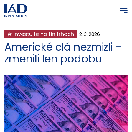
Prejsť na hlavný obsah
# investujte na fin trhoch
2. 3. 2026
Americké clá nezmizli –
zmenili len podobu