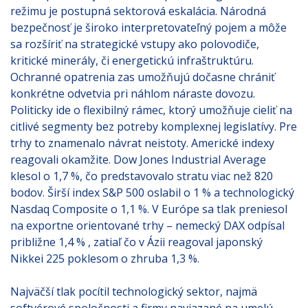
režimu je postupná sektorová eskalácia. Národná
bezpečnosť je široko interpretovateľný pojem a môže
sa rozšíriť na strategické vstupy ako polovodiče,
kritické minerály, či energetickú infraštruktúru.
Ochranné opatrenia zas umožňujú dočasne chrániť
konkrétne odvetvia pri náhlom náraste dovozu.
Politicky ide o flexibilný rámec, ktorý umožňuje cieliť na
citlivé segmenty bez potreby komplexnej legislatívy. Pre
trhy to znamenalo návrat neistoty. Americké indexy
reagovali okamžite. Dow Jones Industrial Average
klesol o 1,7 %, čo predstavovalo stratu viac než 820
bodov. Širší index S&P 500 oslabil o 1 % a technologický
Nasdaq Composite o 1,1 %. V Európe sa tlak preniesol
na exportne orientované trhy – nemecký DAX odpísal
približne 1,4 % , zatiaľ čo v Ázii reagoval japonský
Nikkei 225 poklesom o zhruba 1,3 %.
Najväčší tlak pocítil technologický sektor, najmä