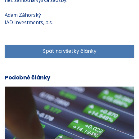
než samotná výška sadzby.
Adam Záhorský
IAD Investments, a.s.
Spät na všetky články
Podobné články