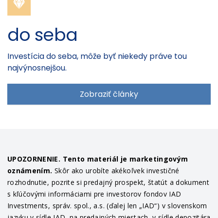
do seba
Investícia do seba, môže byť niekedy práve tou
najvýnosnejšou.
Zobraziť články
UPOZORNENIE. Tento materiál je marketingovým
oznámením.
Skôr ako urobíte akékoľvek investičné
rozhodnutie, pozrite si predajný prospekt, štatút a dokument
s kľúčovými informáciami pre investorov fondov IAD
Investments, správ. spol., a.s. (ďalej len „IAD“) v slovenskom
jazyku v sídle IAD, na predajných miestach, v sídle depozitára