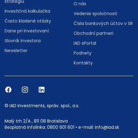
stratégiu
O nás
Investičná kalkulačka
Vedenie spoločnosti
Často kladené otázky
Čísla bankových účtov v SR
Dane pri investovaní
Obchodní partneri
Slovník investora
IAD sPortal
Newsletter
Podnety
Kontakty
© IAD Investments, správ. spol., a.s.
Malý trh 2/A , 811 08 Bratislava
Bezplatná infolinka:
0800 601 601
• e-mail:
info@iad.sk