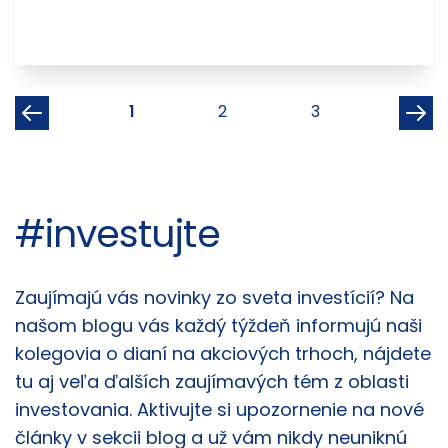
1
2
3
#investujte
Články
Zaujímajú vás novinky zo sveta investícií? Na
našom blogu vás každý týždeň informujú naši
kolegovia o dianí na akciových trhoch, nájdete
tu aj veľa ďalších zaujímavých tém z oblasti
investovania. Aktivujte si upozornenie na nové
články v sekcii blog a už vám nikdy neuniknú