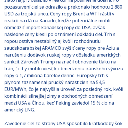
zlato najprv oslabilo v reakcii na posilnenie dolára. Po
pozastavení ciel sa odrazilo a prekonalo hodnotu 2 880
USD za trojskú uncu. Ceny ropy Brent a WTI rástli v
reakcii na clá na Kanadu, keďže potenciálne mohli
obmedziť import kanadskej ropy do USA, avšak
následne ceny klesli po oznámení odkladu ciel. Trh s
ropou ostáva nestabilný aj kvôli rozhodnutiu
saudskoarabskej ARAMCO zvýšiť ceny ropy pre Áziu a
narušeniu dodávok ruskej ropy v dôsledku amerických
sankcií. Zároveň Trump naznačil obnovenie tlaku na
Irán, čo by mohlo viesť k obmedzeniu iránskeho vývozu
ropy o 1,7 milióna barelov denne. Európsky trh s
plynom zaznamenal prudký nárast cien na 54,5
EUR/MWh, čo je najvyššia úroveň za posledný rok, kvôli
kombinácii silnejšej zimy a obchodných obmedzení
medzi USA a Čínou, keď Peking zaviedol 15 % clo na
americký LNG.
Zavedenie ciel zo strany USA spôsobilo krátkodobý šok