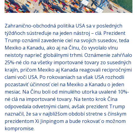
Zahranično-obchodná politika USA sa v posledných
týždňoch sústreďuje na jeden nástroj – clá. Prezident
Trump oznámil zavedenie ciel na svojich susedov, teda
Mexiko a Kanadu, ako aj na Čínu, čo vyvolalo vlnu
neistoty naprieč globálnymi trhmi. Oznámenie zahŕňalo
25%-né clo na všetky importované tovary zo susedných
krajín, pričom Mexiko aj Kanada reagovali recipročnými
clami voči USA. Po rokovaniach sa však USA rozhodli
pozastaviť účinnosť ciel na Mexiko a Kanadu o jeden
mesiac. Na Čínu boli od minulého utorka uvalené 10%-
né clá na importované tovary. Na tento krok Čína
odpovedala odvetnými clami, avšak prezident Trump
naznačil, že sa v najbližšom období stretne s čínskym
prezidentom Xi Jinpingom a bude rokovať o možnom
kompromise.