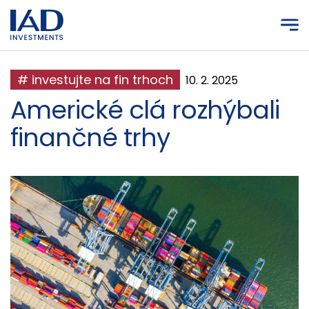
Prejsť na hlavný obsah
# investujte na fin trhoch
10. 2. 2025
Americké clá rozhýbali
finančné trhy