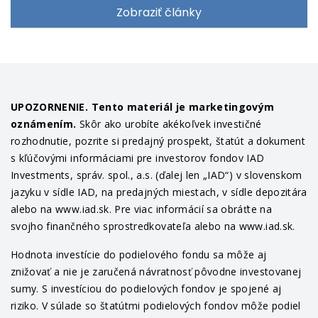
Zobraziť články
UPOZORNENIE. Tento materiál je marketingovým
oznámením.
Skôr ako urobíte akékoľvek investičné
rozhodnutie, pozrite si predajný prospekt, štatút a dokument
s kľúčovými informáciami pre investorov fondov IAD
Investments, správ. spol., a.s. (ďalej len „IAD“) v slovenskom
jazyku v sídle IAD, na predajných miestach, v sídle depozitára
alebo na www.iad.sk. Pre viac informácií sa obráťte na
svojho finančného sprostredkovateľa alebo na www.iad.sk.
Hodnota investície do podielového fondu sa môže aj
znižovať a nie je zaručená návratnosť pôvodne investovanej
sumy. S investíciou do podielových fondov je spojené aj
riziko. V súlade so štatútmi podielových fondov môže podiel