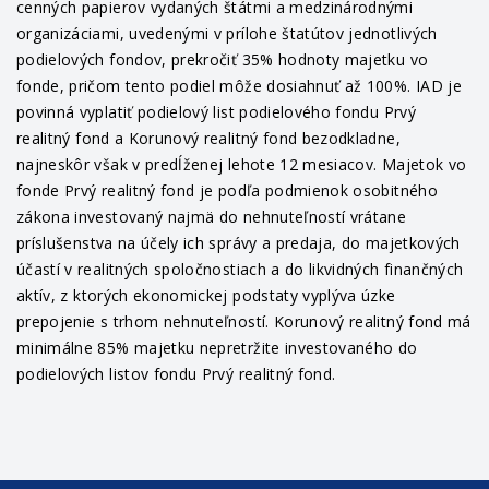
cenných papierov vydaných štátmi a medzinárodnými
organizáciami, uvedenými v prílohe štatútov jednotlivých
podielových fondov, prekročiť 35% hodnoty majetku vo
fonde, pričom tento podiel môže dosiahnuť až 100%. IAD je
povinná vyplatiť podielový list podielového fondu Prvý
realitný fond a Korunový realitný fond bezodkladne,
najneskôr však v predĺženej lehote 12 mesiacov. Majetok vo
fonde Prvý realitný fond je podľa podmienok osobitného
zákona investovaný najmä do nehnuteľností vrátane
príslušenstva na účely ich správy a predaja, do majetkových
účastí v realitných spoločnostiach a do likvidných finančných
aktív, z ktorých ekonomickej podstaty vyplýva úzke
prepojenie s trhom nehnuteľností. Korunový realitný fond má
minimálne 85% majetku nepretržite investovaného do
podielových listov fondu Prvý realitný fond.