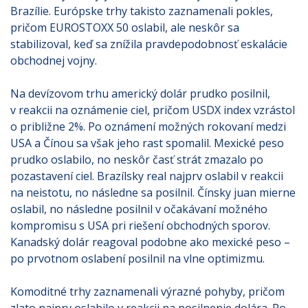
Brazílie. Európske trhy takisto zaznamenali pokles,
pričom EUROSTOXX 50 oslabil, ale neskôr sa
stabilizoval, keď sa znížila pravdepodobnosť eskalácie
obchodnej vojny.
Na devízovom trhu americký dolár prudko posilnil,
v reakcii na oznámenie ciel, pričom USDX index vzrástol
o približne 2%. Po oznámení možných rokovaní medzi
USA a Čínou sa však jeho rast spomalil. Mexické peso
prudko oslabilo, no neskôr časť strát zmazalo po
pozastavení ciel. Brazílsky real najprv oslabil v reakcii
na neistotu, no následne sa posilnil. Čínsky juan mierne
oslabil, no následne posilnil v očakávaní možného
kompromisu s USA pri riešení obchodných sporov.
Kanadský dolár reagoval podobne ako mexické peso –
po prvotnom oslabení posilnil na vlne optimizmu.
Komoditné trhy zaznamenali výrazné pohyby, pričom