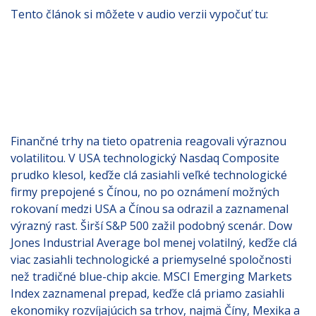
Tento článok si môžete v audio verzii vypočuť tu:
Finančné trhy na tieto opatrenia reagovali výraznou
volatilitou. V USA technologický Nasdaq Composite
prudko klesol, keďže clá zasiahli veľké technologické
firmy prepojené s Čínou, no po oznámení možných
rokovaní medzi USA a Čínou sa odrazil a zaznamenal
výrazný rast. Širší S&P 500 zažil podobný scenár. Dow
Jones Industrial Average bol menej volatilný, keďže clá
viac zasiahli technologické a priemyselné spoločnosti
než tradičné blue-chip akcie. MSCI Emerging Markets
Index zaznamenal prepad, keďže clá priamo zasiahli
ekonomiky rozvíjajúcich sa trhov, najmä Číny, Mexika a