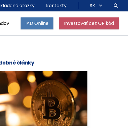
 kladené otázky
Kontakty
SK
ndov
IAD Online
Investovať cez QR kód
dobné články