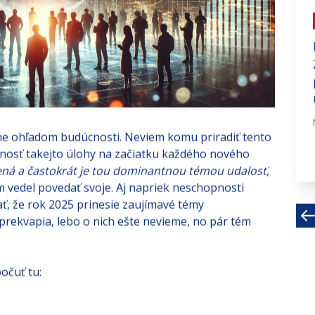
# investujte na fin trhoch
V čom sú velikáni iní?
V rámci blogu IAD Investments vám
prinášame profily niekoľkých
úspešných vizionárskych...
Apr 19, 2022 · 8 MIN
lavne ohľadom budúcnosti. Neviem komu priradiť tento
čnosť takejto úlohy na začiatku každého nového
ená a častokrát je tou dominantnou témou udalosť,
 vedel povedať svoje. Aj napriek neschopnosti
, že rok 2025 prinesie zaujímavé témy
prekvapia, lebo o nich ešte nevieme, no pár tém
očuť tu: