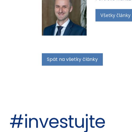
Michal Ďurica
Portfólio manaž
Všetky články
Spät na všetky články
#investujte