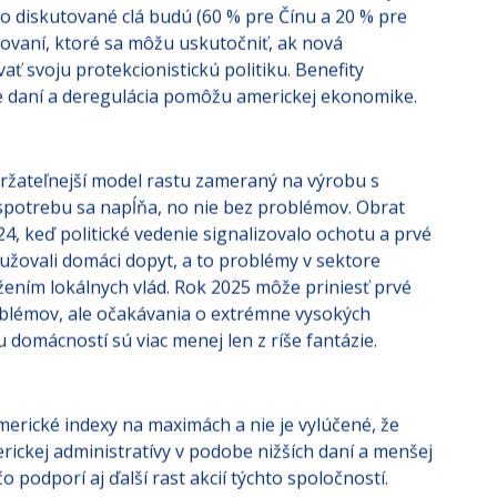
e čiastočne oslabil, ale stále zostáva historicky
oľko diskutované clá budú (60 % pre Čínu a 20 % pre
ovaní, ktoré sa môžu uskutočniť, ak nová
ť svoju protekcionistickú politiku. Benefity
e daní a deregulácia pomôžu americkej ekonomike.
ržateľnejší model rastu zameraný na výrobu s
potrebu sa napĺňa, no nie bez problémov. Obrat
24, keď politické vedenie signalizovalo ochotu a prvé
užovali domáci dopyt, a to problémy v sektore
ením lokálnych vlád. Rok 2025 môže priniesť prvé
oblémov, ale očakávania o extrémne vysokých
 domácností sú viac menej len z ríše fantázie.
rické indexy na maximách a nie je vylúčené, že
ckej administratívy v podobe nižších daní a menšej