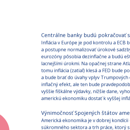
Centrálne banky budú pokračovať 
Inflácia v Európe je pod kontrolu a ECB
a postupne normalizovať úrokové sadzby
eurozóny pôsobia dezinflačne a budú eš
lacnejšími úrokmi. Na opačnej strane Atl
tomu inflácia (zatiaľ) klesá a FED bude 
a bude brať do úvahy vplyv Trumpových 
inflačný efekt, ale ten bude pravdepod
vyššie fiškálne výdavky, nižšie dane, vyh
americkú ekonomiku dostať k vyššej infl
Výnimočnosť Spojených štátov ame
Americká ekonomika je v dobrej kondícii –