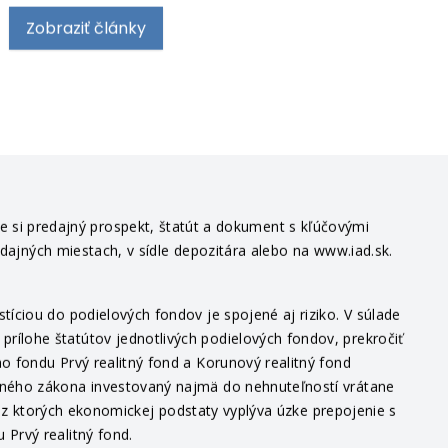
Zobraziť články
te si predajný prospekt, štatút a dokument s kľúčovými
edajných miestach, v sídle depozitára alebo na www.iad.sk.
íciou do podielových fondov je spojené aj riziko. V súlade
ílohe štatútov jednotlivých podielových fondov, prekročiť
o fondu Prvý realitný fond a Korunový realitný fond
itného zákona investovaný najmä do nehnuteľností vrátane
v, z ktorých ekonomickej podstaty vyplýva úzke prepojenie s