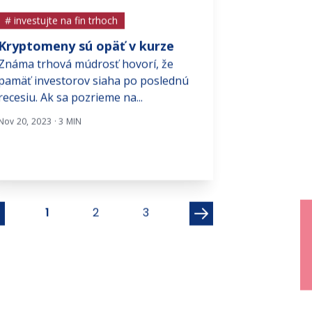
# investujte na fin trhoch
# investujte na f
Kryptomeny sú opäť v kurze
Ďalšia obeť 
Známa trhová múdrosť hovorí, že
bankami
pamäť investorov siaha po poslednú
Marcová sága s
recesiu. Ak sa pozrieme na...
americkými ban
pokračovanie. P
Nov 20, 2023 · 3 MIN
Bank...
Máj 2, 2023 · 3 MIN
1
2
3