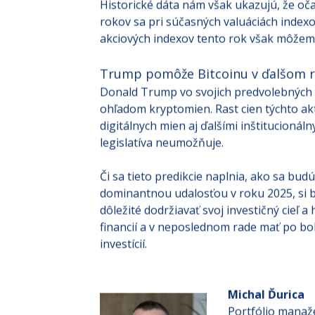
regulácie budú zisky firiem naďalej rásť, 
Historické dáta nám však ukazujú, že o
rokov sa pri súčasných valuáciách index
akciových indexov tento rok však môžem
Trump pomôže Bitcoinu v ďalšom r
Donald Trump vo svojich predvolebných s
ohľadom kryptomien. Rast cien týchto a
digitálnych mien aj ďalšími inštitucioná
legislatíva neumožňuje.
Či sa tieto predikcie naplnia, ako sa bud
dominantnou udalosťou v roku 2025, si b
dôležité dodržiavať svoj investičný cieľ 
financií a v neposlednom rade mať po bo
investícií.