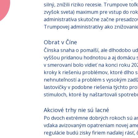
súkromného sektora a trh práce, ktorý síc
silný, znížili riziko recesie. Trumpove t
zvyšok sveta) maximum pre vstup do rok
administratíva skutočne začne presadzova
Trumpovej administratívy ako znižovani
Obrat v Číne
Čínska snaha o pomalší, ale dlhodobo ud
vyššou pridanou hodnotou a aj domácu s
v smerovaní bolo vidieť na konci roku 20
kroky k riešeniu problémov, ktoré dlho s
nehnuteľností a problém s vysokým zadlž
lastovičky v podobne riešenia týchto pr
stimuloch, ktoré by naštartovali spotrebu
Akciové trhy nie sú lacné
Po dvoch extrémne dobrých rokoch sú ame
vďaka avizovaným opatreniam novej ameri