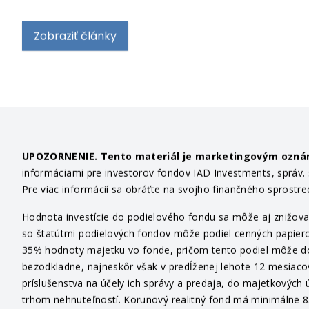
Zobraziť články
UPOZORNENIE. Tento materiál je marketingovým ozn
informáciami pre investorov fondov IAD Investments, správ. sp
Pre viac informácií sa obráťte na svojho finančného sprostr
Hodnota investície do podielového fondu sa môže aj znižovať
so štatútmi podielových fondov môže podiel cenných papiero
35% hodnoty majetku vo fonde, pričom tento podiel môže dosi
bezodkladne, najneskôr však v predĺženej lehote 12 mesiaco
príslušenstva na účely ich správy a predaja, do majetkových ú