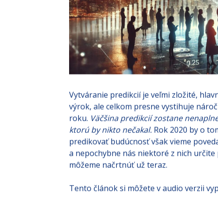
Vytváranie predikcií je veľmi zložité, h
výrok, ale celkom presne vystihuje náro
roku.
Väčšina predikcií zostane nenapln
ktorú by nikto nečakal.
Rok 2020 by o tom
predikovať budúcnosť však vieme povedať
a nepochybne nás niektoré z nich určite 
môžeme načrtnúť už teraz.
Tento článok si môžete v audio verzii vyp