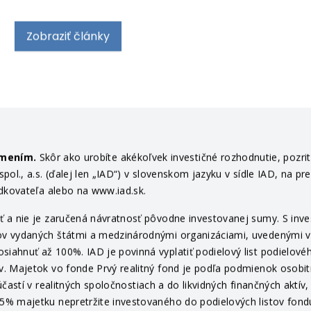
Zobraziť články
ámením.
Skôr ako urobíte akékoľvek investičné rozhodnutie, pozri
ol., a.s. (ďalej len „IAD“) v slovenskom jazyku v sídle IAD, na pr
edkovateľa alebo na www.iad.sk.
 a nie je zaručená návratnosť pôvodne investovanej sumy. S invest
v vydaných štátmi a medzinárodnými organizáciami, uvedenými v pr
ahnuť až 100%. IAD je povinná vyplatiť podielový list podielovéh
v. Majetok vo fonde Prvý realitný fond je podľa podmienok osob
častí v realitných spoločnostiach a do likvidných finančných aktí