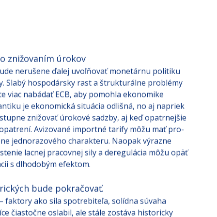
so znižovaním úrokov
 bude nerušene ďalej uvoľňovať monetárnu politiku
. Slabý hospodársky rast a štrukturálne problémy
te viac nabádať ECB, aby pomohla ekonomike
antiku je ekonomická situácia odlišná, no aj napriek
postupne znižovať úrokové sadzby, aj keď opatrnejšie
opatrení. Avizované importné tarify môžu mať pro-
obne jednorazového charakteru. Naopak výrazne
ostenie lacnej pracovnej sily a deregulácia môžu opäť
ácii s dlhodobým efektom.
rických bude pokračovať.
 faktory ako sila spotrebiteľa, solídna súvaha