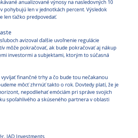
čo podporí aj ďalší rast akcií týchto spoločností.
čakávané anualizované výnosy na nasledovných 10
ov pohybujú len v jednotkách percent. Výsledok
e len ťažko predpovedať.
aste
ľuboch avizoval ďalšie uvoľnenie regulácie
ktív môže pokračovať, ak bude pokračovať aj nákup
lnymi investormi a subjektami, ktorým to súčasná
ú vyvíjať finančné trhy a čo bude tou nečakanou
udeme môcť zhrnúť takto o rok. Dovtedy platí, že je
a horizont, nepodliehať emóciám pri správe svojich
ku spoľahlivého a skúseného partnera v oblasti