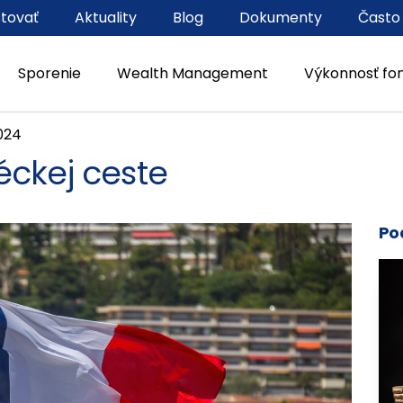
stovať
Aktuality
Blog
Dokumenty
Často
Sporenie
Wealth Management
Výkonnosť fo
2024
éckej ceste
Po