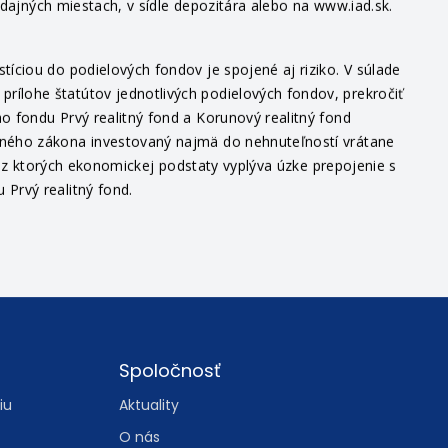
te si predajný prospekt, štatút a dokument s kľúčovými
edajných miestach, v sídle depozitára alebo na www.iad.sk.
íciou do podielových fondov je spojené aj riziko. V súlade
ílohe štatútov jednotlivých podielových fondov, prekročiť
o fondu Prvý realitný fond a Korunový realitný fond
itného zákona investovaný najmä do nehnuteľností vrátane
v, z ktorých ekonomickej podstaty vyplýva úzke prepojenie s
Prvý realitný fond.
Spoločnosť
iu
Aktuality