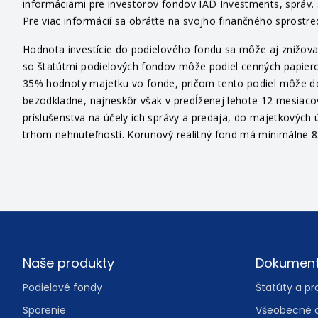
UPOZORNENIE. Tento materiál je marketingovým ozn
informáciami pre investorov fondov IAD Investments, správ. sp
Pre viac informácií sa obráťte na svojho finančného sprostr
Hodnota investície do podielového fondu sa môže aj znižovať
so štatútmi podielových fondov môže podiel cenných papiero
35% hodnoty majetku vo fonde, pričom tento podiel môže dosi
bezodkladne, najneskôr však v predĺženej lehote 12 mesiaco
príslušenstva na účely ich správy a predaja, do majetkových ú
trhom nehnuteľností. Korunový realitný fond má minimálne 85
Footer
Naše produkty
Dokumen
Podielové fondy
Štatúty a pr