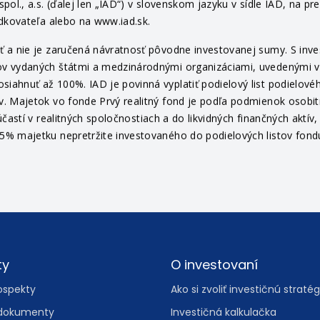
ámením.
Skôr ako urobíte akékoľvek investičné rozhodnutie, pozri
ol., a.s. (ďalej len „IAD“) v slovenskom jazyku v sídle IAD, na pr
edkovateľa alebo na www.iad.sk.
 a nie je zaručená návratnosť pôvodne investovanej sumy. S invest
v vydaných štátmi a medzinárodnými organizáciami, uvedenými v pr
ahnuť až 100%. IAD je povinná vyplatiť podielový list podielovéh
v. Majetok vo fonde Prvý realitný fond je podľa podmienok osob
častí v realitných spoločnostiach a do likvidných finančných aktí
% majetku nepretržite investovaného do podielových listov fondu 
ty
O investovaní
ospekty
Ako si zvoliť investičnú stratég