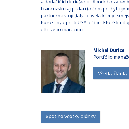
Francúzska problém, by mal vzbudiť záuj
a dotlačiť ich k riešeniu dlhodobo zaned
Francúzsku aj podarí (o čom pochybujem)
partnermi stojí ďalší a oveľa komplexne
Eurozóny oproti USA a Číne, ktoré limi
dlhového marazmu.
Michal Ďurica
Portfólio manaž
Všetky články
Spät na všetky články