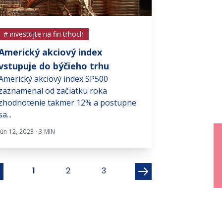
# investujte na fin trhoch
# investujte na f
Americký akciový index
Globalizácia 
Larry Fink, výko
vstupuje do býčieho trhu
BlackRocku, ned
Americký akciový index SP500
takzvaná druhá v
zaznamenal od začiatku roka
zhodnotenie takmer 12% a postupne
Jún 16, 2025 · 4 MIN
sa...
Jún 12, 2023 · 3 MIN
1
2
3