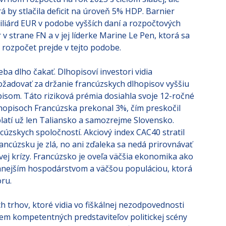
ávrhom rozpočtu na rok 2025 s cieľom slabej, ale
rá by stlačila deficit na úroveň 5% HDP. Barnier
iliárd EUR v podobe vyšších daní a rozpočtových
 v strane FN a v jej líderke Marine Le Pen, ktorá sa
 rozpočet prejde v tejto podobe.
ba dlho čakať. Dlhopisoví investori vidia
 požadovať za držanie francúzskych dlhopisov vyššiu
isom. Táto riziková prémia dosiahla svoje 12-ročné
opisoch Francúzska prekonal 3%, čím preskočil
platí už len Taliansko a samozrejme Slovensko.
úzskych spoločností. Akciový index CAC40 stratil
rancúzsku je zlá, no ani zďaleka sa nedá prirovnávať
hovej krízy. Francúzsko je oveľa väčšia ekonomika ako
ovanejším hospodárstvom a väčšou populáciou, ktorá
oru.
 trhov, ktoré vidia vo fiškálnej nezodpovednosti