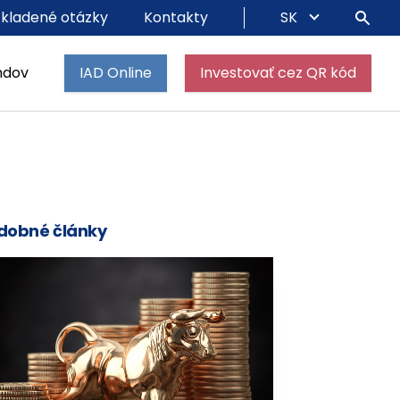
 kladené otázky
Kontakty
SK
ndov
IAD Online
Investovať cez QR kód
dobné články