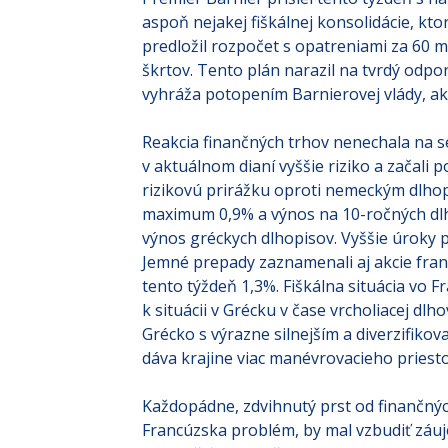
Premiér Barnier prišiel tento týždeň s n
aspoň nejakej fiškálnej konsolidácie, kto
predložil rozpočet s opatreniami za 60 m
škrtov. Tento plán narazil na tvrdý odpor
vyhráža potopením Barnierovej vlády, ak
Reakcia finančných trhov nenechala na se
v aktuálnom dianí vyššie riziko a začali
rizikovú prirážku oproti nemeckým dlhop
maximum 0,9% a výnos na 10-ročných dlh
výnos gréckych dlhopisov. Vyššie úroky 
Jemné prepady zaznamenali aj akcie franc
tento týždeň 1,3%. Fiškálna situácia vo F
k situácii v Grécku v čase vrcholiacej dl
Grécko s výrazne silnejším a diverzifik
dáva krajine viac manévrovacieho priest
Každopádne, zdvihnutý prst od finančných