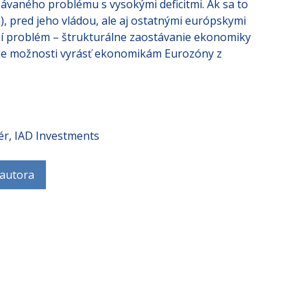
em kompetentných predstaviteľov politickej scény
bávaného problému s vysokými deficitmi. Ak sa to
, pred jeho vládou, ale aj ostatnými európskymi
jší problém – štrukturálne zaostávanie ekonomiky
tuje možnosti vyrásť ekonomikám Eurozóny z
ér, IAD Investments
 autora