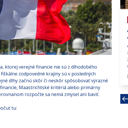
# investujte na fin trhoch
Rozmach SPAC
Už od minulého roku mohli investori
zaregistrovať novú skratku, z ktorej
sa stal pomaly...
Mar 29, 2021 · 4 MIN
na, ktorej verejné financie nie sú z dlhodobého
 fiškálne zodpovedné krajiny sú v posledných
ejné dlhy začnú skôr či neskôr spôsobovať výrazné
inancie, Maastrichtské kritériá alebo primárny
 vyrovnanom rozpočte sa nemá zmysel ani baviť.
očuť tu: