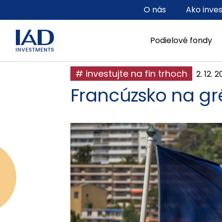
Prejsť na hlavný obsah
O nás
Ako inve
Podielové fondy
# investujte na fin trhoch
2. 12. 
Francúzsko na gr