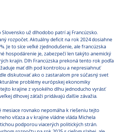
 Slovensko už dlhodobo patrí aj Francúzsko.
ý rozpočet. Aktuálny deficit na rok 2024 dosiahne
. Je to síce veľké zjednodušenie, ale francúzska
citné hospodárenie je, zabezpečí len takýto anemický
rých krajín. Dlh Francúzska prekoná tento rok podľa
žaduje mať dlh pod kontrolou a nepresiahnuť
e diskutovať ako o zastaralom pre súčasný svet
kturálne problémy európskej ekonomiky
ejto krajine z vysokého dlhu jednoducho vyrásť
eľkej dlhovej záťaži pridávajú ďalšie závažia.
né mesiace rovnako nepomáha k riešeniu tejto
dneho víťaza a v krajine vládne vláda Michela
 tichou podporou viacerých politických strán.