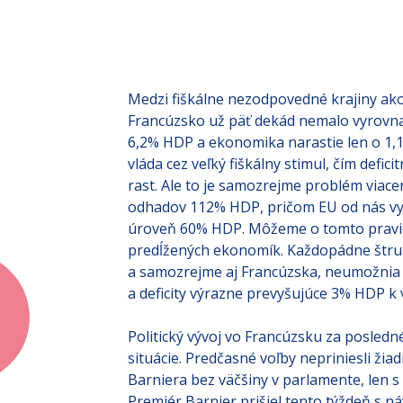
Medzi fiškálne nezodpovedné krajiny ako
Francúzsko už päť dekád nemalo vyrovnan
6,2% HDP a ekonomika narastie len o 1,1%
vláda cez veľký fiškálny stimul, čím defi
rast. Ale to je samozrejme problém viace
odhadov 112% HDP, pričom EU od nás vy
úroveň 60% HDP. Môžeme o tomto pravidl
predĺžených ekonomík. Každopádne štru
a samozrejme aj Francúzska, neumožnia t
a deficity výrazne prevyšujúce 3% HDP k v
Politický vývoj vo Francúzsku za posled
situácie. Predčasné voľby nepriniesli žia
Barniera bez väčšiny v parlamente, len s