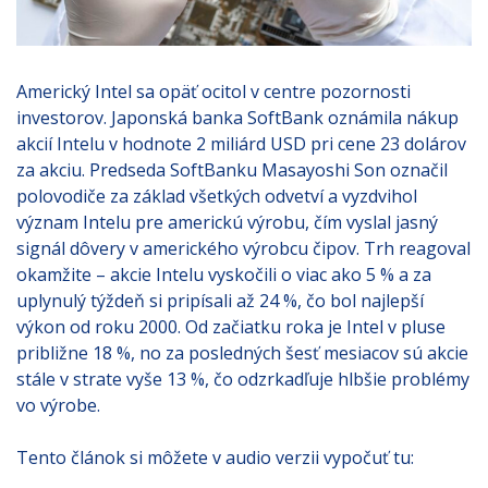
Americký Intel sa opäť ocitol v centre pozornosti
investorov. Japonská banka SoftBank oznámila nákup
akcií Intelu v hodnote 2 miliárd USD pri cene 23 dolárov
za akciu. Predseda SoftBanku Masayoshi Son označil
polovodiče za základ všetkých odvetví a vyzdvihol
význam Intelu pre americkú výrobu, čím vyslal jasný
signál dôvery v amerického výrobcu čipov. Trh reagoval
okamžite – akcie Intelu vyskočili o viac ako 5 % a za
uplynulý týždeň si pripísali až 24 %, čo bol najlepší
výkon od roku 2000. Od začiatku roka je Intel v pluse
približne 18 %, no za posledných šesť mesiacov sú akcie
stále v strate vyše 13 %, čo odzrkadľuje hlbšie problémy
vo výrobe.
Tento článok si môžete v audio verzii vypočuť tu: