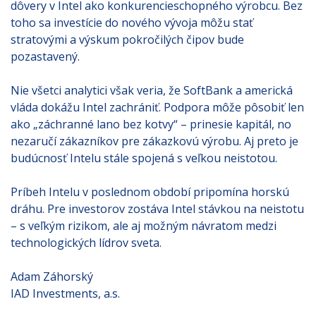
dôvery v Intel ako konkurencieschopného výrobcu. Bez
toho sa investície do nového vývoja môžu stať
stratovými a výskum pokročilých čipov bude
pozastavený.
Nie všetci analytici však veria, že SoftBank a americká
vláda dokážu Intel zachrániť. Podpora môže pôsobiť len
ako „záchranné lano bez kotvy“ – prinesie kapitál, no
nezaručí zákazníkov pre zákazkovú výrobu. Aj preto je
budúcnosť Intelu stále spojená s veľkou neistotou.
Príbeh Intelu v poslednom období pripomína horskú
dráhu. Pre investorov zostáva Intel stávkou na neistotu
– s veľkým rizikom, ale aj možným návratom medzi
technologických lídrov sveta.
Adam Záhorský
IAD Investments, a.s.