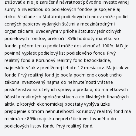
znižovať a nie je zaručená návratnosť pôvodne investovanej
sumy. S investíciou do podielových fondov je spojené aj
riziko. V súlade so štatútmi podielových fondov môže podiel
cenných papierov vydaných štátmi a medzinárodnými
organizáciami, uvedenými v prílohe štatútov jednotlivých
podielových fondov, prekročiť 35% hodnoty majetku vo
fonde, pričom tento podiel môže dosiahnuť až 100%. IAD je
povinná vyplatiť podielový list podielového fondu Prvý
realitný fond a Korunový realitný fond bezodkladne,
najneskôr však v predĺženej lehote 12 mesiacov. Majetok vo
fonde Prvý realitný fond je podľa podmienok osobitného
zákona investovaný najmä do nehnuteľností vrátane
príslušenstva na účely ich správy a predaja, do majetkových
účastí v realitných spoločnostiach a do likvidných finančných
aktív, z ktorých ekonomickej podstaty vyplýva úzke
prepojenie s trhom nehnuteľností. Korunový realitný fond má
minimálne 85% majetku nepretržite investovaného do
podielových listov fondu Prvý realitný fond.