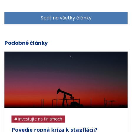
Spät na všetky články
Podobné články
# investujte na fin trhoch
Povedie ropná kríza k stagflácii?