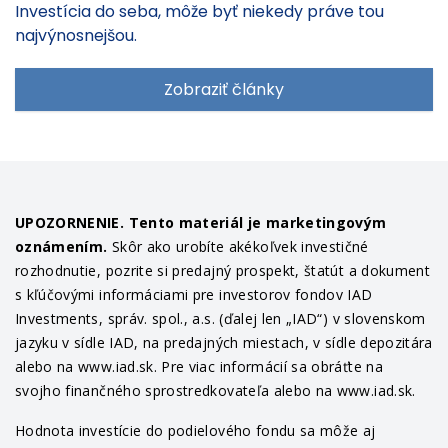
Investícia do seba, môže byť niekedy práve tou
najvýnosnejšou.
Zobraziť články
UPOZORNENIE. Tento materiál je marketingovým
oznámením.
Skôr ako urobíte akékoľvek investičné
rozhodnutie, pozrite si predajný prospekt, štatút a dokument
s kľúčovými informáciami pre investorov fondov IAD
Investments, správ. spol., a.s. (ďalej len „IAD“) v slovenskom
jazyku v sídle IAD, na predajných miestach, v sídle depozitára
alebo na www.iad.sk. Pre viac informácií sa obráťte na
svojho finančného sprostredkovateľa alebo na www.iad.sk.
Hodnota investície do podielového fondu sa môže aj