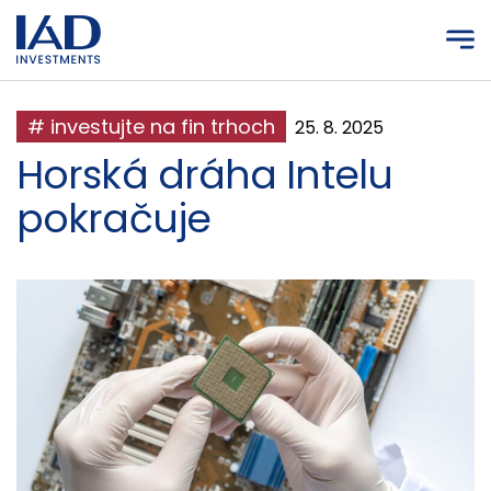
Prejsť na hlavný obsah
# investujte na fin trhoch
25. 8. 2025
Horská dráha Intelu
pokračuje