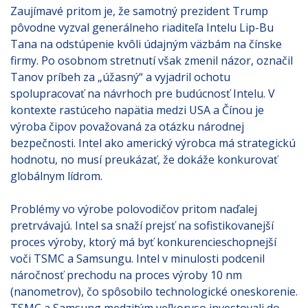
Zaujímavé pritom je, že samotný prezident Trump
pôvodne vyzval generálneho riaditeľa Intelu Lip-Bu
Tana na odstúpenie kvôli údajným väzbám na čínske
firmy. Po osobnom stretnutí však zmenil názor, označil
Tanov príbeh za „úžasný“ a vyjadril ochotu
spolupracovať na návrhoch pre budúcnosť Intelu. V
kontexte rastúceho napätia medzi USA a Čínou je
výroba čipov považovaná za otázku národnej
bezpečnosti. Intel ako americký výrobca má strategickú
hodnotu, no musí preukázať, že dokáže konkurovať
globálnym lídrom.
Problémy vo výrobe polovodičov pritom naďalej
pretrvávajú. Intel sa snaží prejsť na sofistikovanejší
proces výroby, ktorý má byť konkurencieschopnejší
voči TSMC a Samsungu. Intel v minulosti podcenil
náročnosť prechodu na proces výroby 10 nm
(nanometrov), čo spôsobilo technologické oneskorenie.