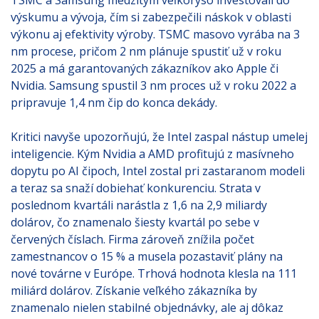
TSMC a Samsung medzitým veľkoryso investovali do
výskumu a vývoja, čím si zabezpečili náskok v oblasti
výkonu aj efektivity výroby. TSMC masovo vyrába na 3
nm procese, pričom 2 nm plánuje spustiť už v roku
2025 a má garantovaných zákazníkov ako Apple či
Nvidia. Samsung spustil 3 nm proces už v roku 2022 a
pripravuje 1,4 nm čip do konca dekády.
Kritici navyše upozorňujú, že Intel zaspal nástup umelej
inteligencie. Kým Nvidia a AMD profitujú z masívneho
dopytu po AI čipoch, Intel zostal pri zastaranom modeli
a teraz sa snaží dobiehať konkurenciu. Strata v
poslednom kvartáli narástla z 1,6 na 2,9 miliardy
dolárov, čo znamenalo šiesty kvartál po sebe v
červených číslach. Firma zároveň znížila počet
zamestnancov o 15 % a musela pozastaviť plány na
nové továrne v Európe. Trhová hodnota klesla na 111
miliárd dolárov. Získanie veľkého zákazníka by
znamenalo nielen stabilné objednávky, ale aj dôkaz