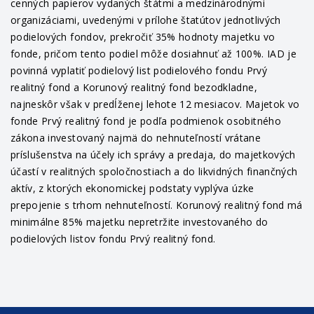
cenných papierov vydaných štátmi a medzinárodnými
organizáciami, uvedenými v prílohe štatútov jednotlivých
podielových fondov, prekročiť 35% hodnoty majetku vo
fonde, pričom tento podiel môže dosiahnuť až 100%. IAD je
povinná vyplatiť podielový list podielového fondu Prvý
realitný fond a Korunový realitný fond bezodkladne,
najneskôr však v predĺženej lehote 12 mesiacov. Majetok vo
fonde Prvý realitný fond je podľa podmienok osobitného
zákona investovaný najmä do nehnuteľností vrátane
príslušenstva na účely ich správy a predaja, do majetkových
účastí v realitných spoločnostiach a do likvidných finančných
aktív, z ktorých ekonomickej podstaty vyplýva úzke
prepojenie s trhom nehnuteľností. Korunový realitný fond má
minimálne 85% majetku nepretržite investovaného do
podielových listov fondu Prvý realitný fond.