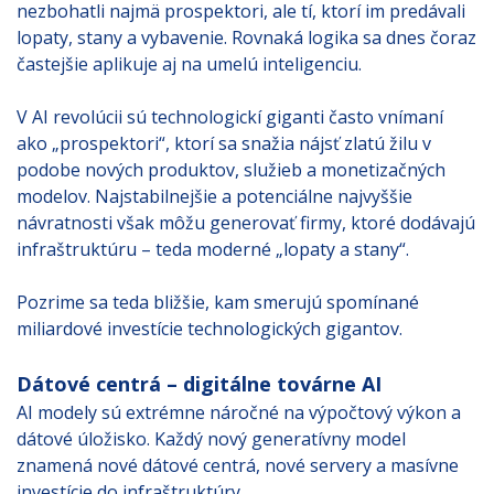
nezbohatli najmä prospektori, ale tí, ktorí im predávali
lopaty, stany a vybavenie. Rovnaká logika sa dnes čoraz
častejšie aplikuje aj na umelú inteligenciu.
V AI revolúcii sú technologickí giganti často vnímaní
ako „prospektori“, ktorí sa snažia nájsť zlatú žilu v
podobe nových produktov, služieb a monetizačných
modelov. Najstabilnejšie a potenciálne najvyššie
návratnosti však môžu generovať firmy, ktoré dodávajú
infraštruktúru – teda moderné „lopaty a stany“.
Pozrime sa teda bližšie, kam smerujú spomínané
miliardové investície technologických gigantov.
Dátové centrá – digitálne továrne AI
AI modely sú extrémne náročné na výpočtový výkon a
dátové úložisko. Každý nový generatívny model
znamená nové dátové centrá, nové servery a masívne
investície do infraštruktúry.