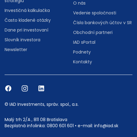
stratégiu
O nás
Investičná kalkulačka
Vedenie spoločnosti
Často kladené otázky
Čísla bankových účtov v SR
Dane pri investovaní
Obchodní partneri
Slovník investora
IAD sPortal
Newsletter
Podnety
Kontakty
© IAD Investments, správ. spol., a.s.
Malý trh 2/A , 811 08 Bratislava
Bezplatná infolinka:
0800 601 601
• e-mail:
info@iad.sk