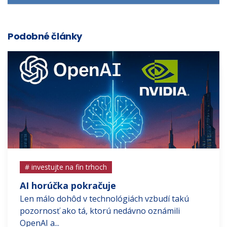
Podobné články
# investujte na fin trhoch
AI horúčka pokračuje
Len málo dohôd v technológiách vzbudí takú
pozornosť ako tá, ktorú nedávno oznámili
OpenAI a...