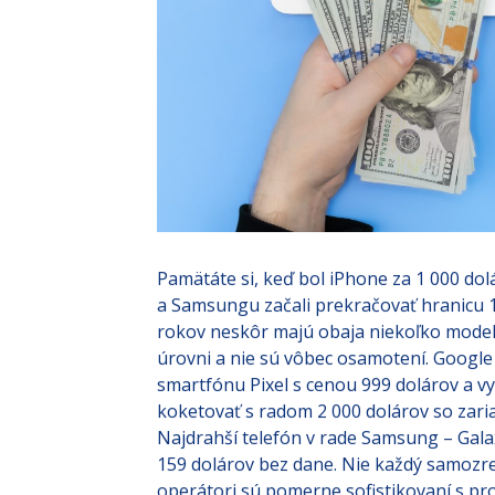
Pamätáte si, keď bol iPhone za 1 000 do
a Samsungu začali prekračovať hranicu 1
rokov neskôr majú obaja niekoľko model
úrovni a nie sú vôbec osamotení. Google
smartfónu Pixel s cenou 999 dolárov a 
koketovať s radom 2 000 dolárov so zaria
Najdrahší telefón v rade Samsung – Galax
159 dolárov bez dane. Nie každý samozre