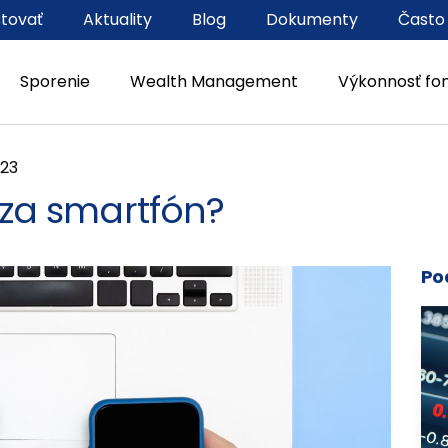
stovať
Aktuality
Blog
Dokumenty
Často
Sporenie
Wealth Management
Výkonnosť fo
023
“ za smartfón?
Po