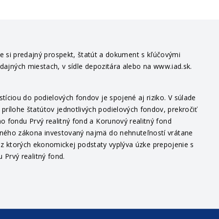
te si predajný prospekt, štatút a dokument s kľúčovými
edajných miestach, v sídle depozitára alebo na www.iad.sk.
íciou do podielových fondov je spojené aj riziko. V súlade
ílohe štatútov jednotlivých podielových fondov, prekročiť
o fondu Prvý realitný fond a Korunový realitný fond
itného zákona investovaný najmä do nehnuteľností vrátane
v, z ktorých ekonomickej podstaty vyplýva úzke prepojenie s
Prvý realitný fond.