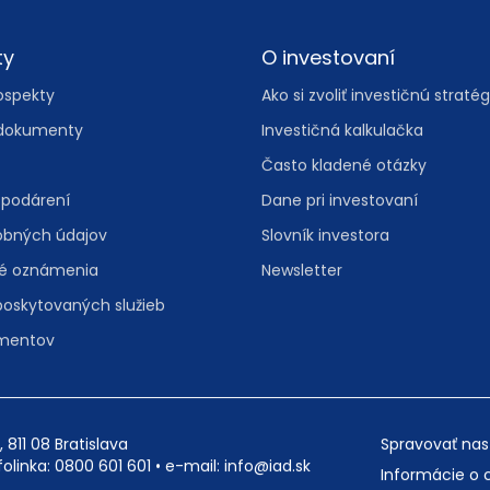
ty
O investovaní
ospekty
Ako si zvoliť investičnú stratég
dokumenty
Investičná kalkulačka
Často kladené otázky
spodárení
Dane pri investovaní
obných údajov
Slovník investora
vé oznámenia
Newsletter
poskytovaných služieb
umentov
, 811 08 Bratislava
Spravovať nas
folinka:
0800 601 601
• e-mail:
info@iad.sk
Informácie o 