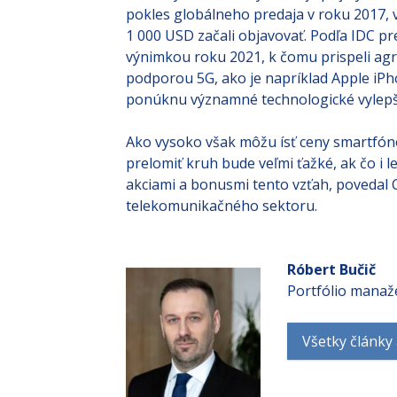
môžu výrobcovia zvýšiť svoje príjmy. Od
pokles globálneho predaja v roku 2017, v
1 000 USD začali objavovať. Podľa IDC pr
výnimkou roku 2021, k čomu prispeli agr
podporou 5G, ako je napríklad Apple iPh
ponúknu významné technologické vylepš
Ako vysoko však môžu ísť ceny smartfó
prelomiť kruh bude veľmi ťažké, ak čo i 
akciami a bonusmi tento vzťah, povedal 
telekomunikačného sektoru.
Róbert Bučič
Portfólio manaž
Všetky články