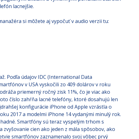
ropagačnými akciami a výmennými ponukami starších
efón lacnejšie.
nažéra si môžete aj vypočuť v audio verzii tu:
až. Podľa údajov IDC (International Data
artfónov v USA vyskočili zo 409 dolárov v roku
odráža priemerný ročný zisk 11%, čo je viac ako
toto číslo zahŕňa lacné telefóny, ktoré dosahujú len
jdrahšej konfigurácie iPhone od Apple vzrástla o
roku 2017 a modelmi iPhone 14 vydanými minulý rok.
záhadné. Smartfóny sú teraz vyspelým trhom s
a zvyšovanie cien ako jeden z mála spôsobov, ako