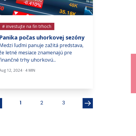
# investujte na fin trhoch
# investujte na f
Panika počas uhorkovej sezóny
V čom sú velik
Medzi ľuďmi panuje zažitá predstava,
V rámci blogu 
že letné mesiace znamenajú pre
prinášame profi
finančné trhy uhorkovú...
úspešných vizio
Aug 12, 2024 · 4 MIN
Máj 11, 2022 · 6 MI
1
2
3