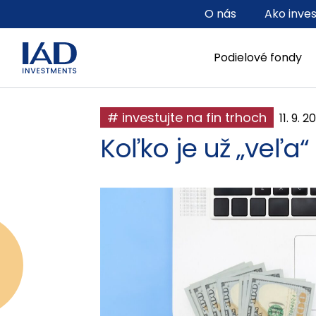
Prejsť na hlavný obsah
O nás
Ako inve
Podielové fondy
# investujte na fin trhoch
11. 9. 2
Koľko je už „veľa