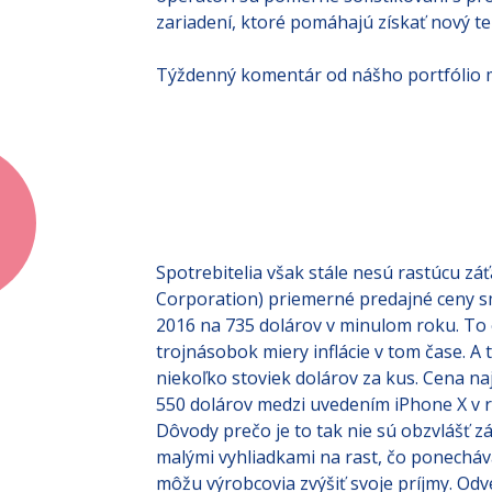
operátori sú pomerne sofistikovaní s p
zariadení, ktoré pomáhajú získať nový tel
Týždenný komentár od nášho portfólio ma
Spotrebitelia však stále nesú rastúcu záť
Corporation) priemerné predajné ceny sm
2016 na 735 dolárov v minulom roku. To 
trojnásobok miery inflácie v tom čase. A 
niekoľko stoviek dolárov za kus. Cena na
550 dolárov medzi uvedením iPhone X v 
Dôvody prečo je to tak nie sú obzvlášť 
malými vyhliadkami na rast, čo ponecháv