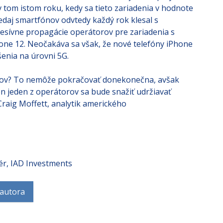
vetvie smartfónov zaznamenalo svoj vôbec prvý
 tom istom roku, kedy sa tieto zariadenia v hodnote
edaj smartfónov odvtedy každý rok klesal s
esívne propagácie operátorov pre zariadenia s
one 12. Neočakáva sa však, že nové telefóny iPhone
enia na úrovni 5G.
nov? To nemôže pokračovať donekonečna, avšak
len jeden z operátorov sa bude snažiť udržiavať
Craig Moffett, analytik amerického
ér, IAD Investments
 autora