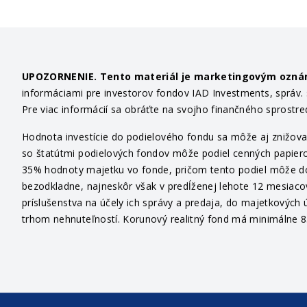
UPOZORNENIE. Tento materiál je marketingovým ozn
informáciami pre investorov fondov IAD Investments, správ. sp
Pre viac informácií sa obráťte na svojho finančného sprostr
Hodnota investície do podielového fondu sa môže aj znižovať
so štatútmi podielových fondov môže podiel cenných papiero
35% hodnoty majetku vo fonde, pričom tento podiel môže dosi
bezodkladne, najneskôr však v predĺženej lehote 12 mesiaco
príslušenstva na účely ich správy a predaja, do majetkových ú
trhom nehnuteľností. Korunový realitný fond má minimálne 85