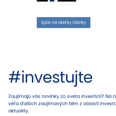
Spät na všetky články
#investujte
Články
Zaujímajú vás novinky zo sveta investícií? Na 
veľa ďalších zaujímavých tém z oblasti investo
aktuality.