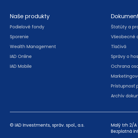
Footer
Naše produkty
Dokumen
Podielové fondy
Štatúty a pr
Sporenie
Všeobecné 
Wealth Management
Tlačivá
IAD Online
Správy o ho
IAD Mobile
Ochrana os
Marketingo
Prístupnosť 
Archív dok
© IAD Investments, správ. spol., a.s.
Malý trh 2/A 
Bezplatná in