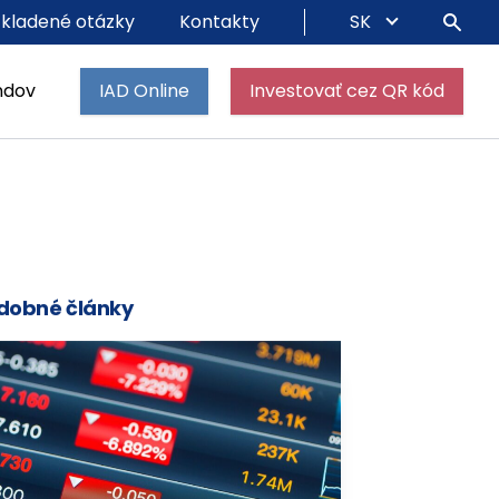
 kladené otázky
Kontakty
SK
ndov
IAD Online
Investovať cez QR kód
dobné články