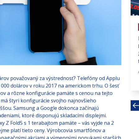
# investujte na fin trhoch
Dno na finančných trhoch je v
nedohľadne
Uplynulý týždeň americká centrálna
banka FED opäť raz zvýšila úrokové
sadzby o 0,75%. Tým sa...
lárov považovaný za výstrednosť? Telefóny od Applu
Sep 27, 2022 · 3 MIN
000 dolárov v roku 2017 na americkom trhu. O šesť
ov a rôzne konfigurácie pamäte s cenou na tejto
 má štyri konfigurácie svojho najnovšieho
vyššou. Samsung a Google dokonca začínajú
deniami, ktoré disponujú skladacími displejmi.
y Z Fold5 s 1 terabajtom pamäte – vás vyjde na 2
jme platí tieto ceny. Výrobcovia smartfónov a