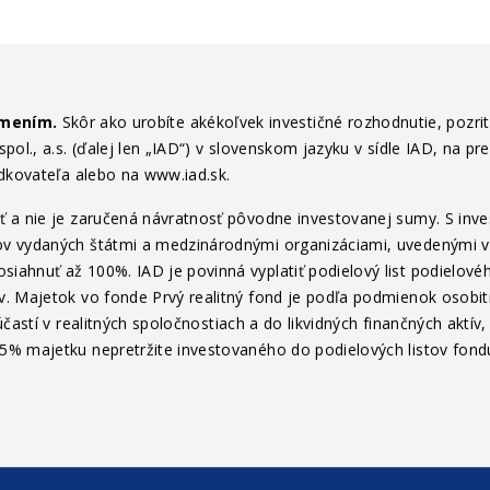
ámením.
Skôr ako urobíte akékoľvek investičné rozhodnutie, pozri
ol., a.s. (ďalej len „IAD“) v slovenskom jazyku v sídle IAD, na pr
edkovateľa alebo na www.iad.sk.
 a nie je zaručená návratnosť pôvodne investovanej sumy. S invest
v vydaných štátmi a medzinárodnými organizáciami, uvedenými v pr
ahnuť až 100%. IAD je povinná vyplatiť podielový list podielovéh
v. Majetok vo fonde Prvý realitný fond je podľa podmienok osob
častí v realitných spoločnostiach a do likvidných finančných aktí
% majetku nepretržite investovaného do podielových listov fondu 