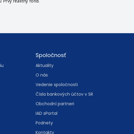
v, z ktorých ekonomickej podstaty vyplýva úzke prepojenie s
Prvý realitný fond.
Spoločnosť
iu
Aktuality
O nás
Vedenie spoločnosti
Čísla bankových účtov v SR
Obchodní partneri
IAD sPortal
Podnety