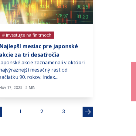
# investujte na fin trhoch
# investujte na f
Najlepší mesiac pre japonské
Akcie Porsch
akcie za tri desaťročia
investori str
Japonské akcie zaznamenali v októbri
Nemecký výrobc
najvýraznejší mesačný rast od
luxusných áut 
začiatku 90. rokov. Index...
prvej polovici r
Nov 17, 2025 · 5 MIN
Júl 14, 2025 · 5 MIN
1
2
3