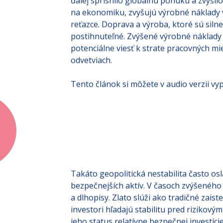
ďalej sprísnilo globálnu ponuku a zvýšilo
na ekonomiku, zvyšujú výrobné náklady 
reťazce. Doprava a výroba, ktoré sú siln
postihnuteľné. Zvýšené výrobné náklady 
potenciálne viesť k strate pracovných mie
odvetviach.
Tento článok si môžete v audio verzii vyp
Takáto geopolitická nestabilita často os
bezpečnejších aktív. V časoch zvýšeného 
a dlhopisy. Zlato slúži ako tradičné zaiste
investori hľadajú stabilitu pred rizikový