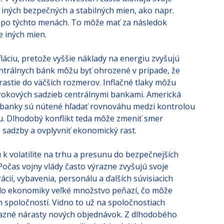
e. V týchto časoch investori často alokujú svoje
 iných bezpečných a stabilných mien, ako napr.
t po týchto menách. To môže mať za následok
e iných mien.
áciu, pretože vyššie náklady na energiu zvyšujú
entrálnych bánk môžu byť ohrozené v prípade, že
rastie do väčších rozmerov. Inflačné tlaky môžu
okových sadzieb centrálnymi bankami. Americká
e banky sú nútené hľadať rovnováhu medzi kontrolou
u. Dlhodobý konflikt teda môže zmeniť smer
 sadzby a ovplyvniť ekonomický rast.
ú k volatilite na trhu a presunu do bezpečnejších
 Počas vojny vlády často výrazne zvyšujú svoje
cií, vybavenia, personálu a ďalších súvisiacich
do ekonomiky veľké množstvo peňazí, čo môže
 spoločností. Vidno to už na spoločnostiach