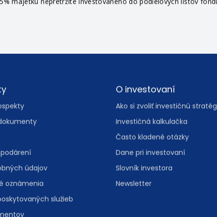
častí v realitných spoločnostiach a do likvidných finančných aktí
% majetku nepretržite investovaného do podielových listov fondu 
ty
O investovaní
ospekty
Ako si zvoliť investičnú stratég
dokumenty
Investičná kalkulačka
Často kladené otázky
spodárení
Dane pri investovaní
obných údajov
Slovník investora
vé oznámenia
Newsletter
poskytovaných služieb