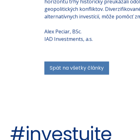
v sektore obrany, ktoré zaznamenali vý
horizontu trhy historicky preukázali odol
geopolitických konfliktov. Diverzifikované
alternatívnych investícií, môže pomôcť zm
Alex Peciar, BSc.
IAD Investments, a.s.
Spät na všetky články