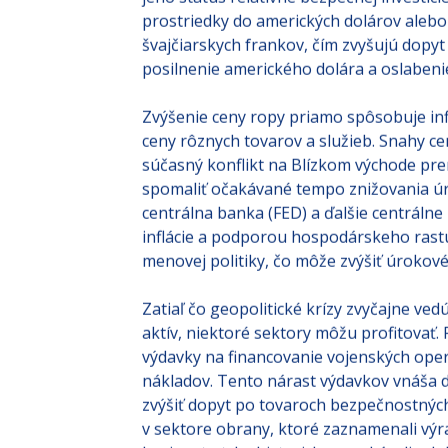
jeho status relatívne bezpečnej investíci
prostriedky do amerických dolárov alebo
švajčiarskych frankov, čím zvyšujú dopy
posilnenie amerického dolára a oslabeni
Zvýšenie ceny ropy priamo spôsobuje infl
ceny rôznych tovarov a služieb. Snahy c
súčasný konflikt na Blízkom východe pre
spomaliť očakávané tempo znižovania úr
centrálna banka (FED) a ďalšie centráln
inflácie a podporou hospodárskeho rast
menovej politiky, čo môže zvýšiť úrokové
Zatiaľ čo geopolitické krízy zvyčajne ved
aktív, niektoré sektory môžu profitovať.
výdavky na financovanie vojenských operá
nákladov. Tento nárast výdavkov vnáša 
zvýšiť dopyt po tovaroch bezpečnostných