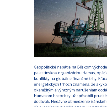
Geopolitické napätie na Blízkom východe
palestínskou organizáciou Hamas, opäť z
konflikty na globálne finančné trhy. Kľú
energetických trhoch znamená, že akýkoľ
okamžitým a výrazným narušeniam dodávo
Hamasom historicky už spôsobili prudké 
dodávok. Nedávne obmedzenie iránskeho 