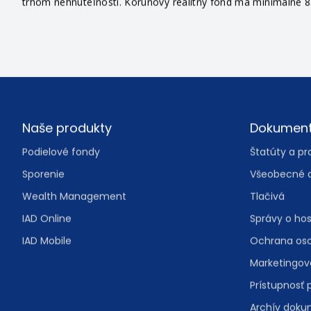
príslušenstva na účely ich správy a predaja, do majetkových ú
trhom nehnuteľností. Korunový realitný fond má minimálne 85
Footer
Naše produkty
Dokumen
Podielové fondy
Štatúty a pr
Sporenie
Všeobecné 
Wealth Management
Tlačivá
IAD Online
Správy o ho
IAD Mobile
Ochrana os
Marketingo
Prístupnosť 