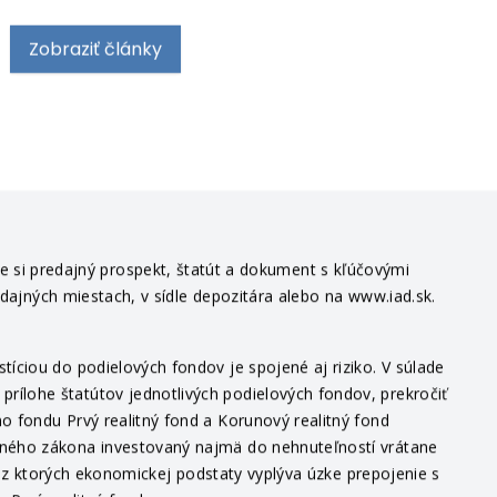
Zobraziť články
te si predajný prospekt, štatút a dokument s kľúčovými
edajných miestach, v sídle depozitára alebo na www.iad.sk.
íciou do podielových fondov je spojené aj riziko. V súlade
ílohe štatútov jednotlivých podielových fondov, prekročiť
o fondu Prvý realitný fond a Korunový realitný fond
itného zákona investovaný najmä do nehnuteľností vrátane