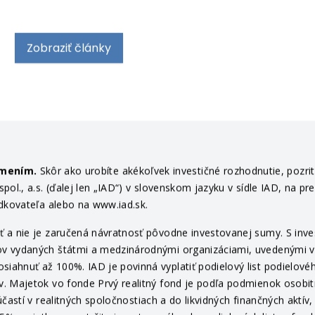
Zobraziť články
ámením.
Skôr ako urobíte akékoľvek investičné rozhodnutie, pozri
ol., a.s. (ďalej len „IAD“) v slovenskom jazyku v sídle IAD, na pr
edkovateľa alebo na www.iad.sk.
 a nie je zaručená návratnosť pôvodne investovanej sumy. S invest
v vydaných štátmi a medzinárodnými organizáciami, uvedenými v pr
ahnuť až 100%. IAD je povinná vyplatiť podielový list podielovéh
v. Majetok vo fonde Prvý realitný fond je podľa podmienok osob