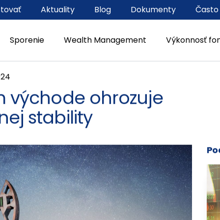
stovať
Aktuality
Blog
Dokumenty
Často
Sporenie
Wealth Management
Výkonnosť fo
024
om východe ohrozuje
ej stability
Po