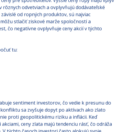
 ceny pre spotrebiteľov. Vyššie ceny ropy majú vplyv
v rôznych odvetviach a ovplyvňujú dodávateľské
e závislé od ropných produktov, sú najviac
môžu stlačiť ziskové marže spoločností a
st, čo negatívne ovplyvňuje ceny akcií v týchto
očuť tu:
labuje sentiment investorov, čo vedie k presunu do
konfliktu sa zvyšuje dopyt po aktívach ako zlato
nie proti geopolitickému riziku a inflácii. Keď
mi akciami, ceny zlata majú tendenciu rásť, čo odráža