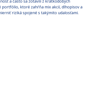
razné nárasty nových objednávok. Z dlhodobého
nosť a často sa zotavili z krátkodobých
 portfólio, ktoré zahŕňa mix akcií, dlhopisov a
ierniť riziká spojené s takýmito udalosťami.