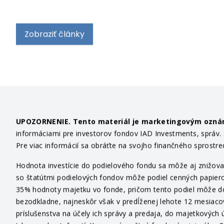
Zobraziť články
UPOZORNENIE. Tento materiál je marketingovým ozn
informáciami pre investorov fondov IAD Investments, správ. sp
Pre viac informácií sa obráťte na svojho finančného sprostr
Hodnota investície do podielového fondu sa môže aj znižovať
so štatútmi podielových fondov môže podiel cenných papiero
35% hodnoty majetku vo fonde, pričom tento podiel môže dosi
bezodkladne, najneskôr však v predĺženej lehote 12 mesiaco