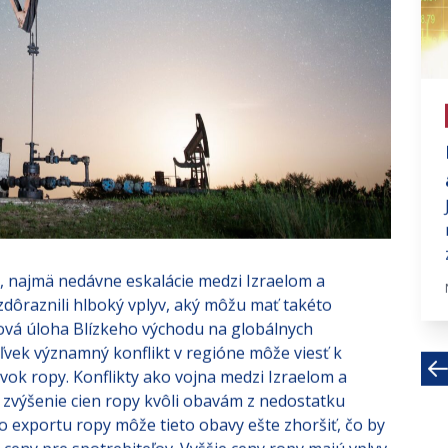
# investujte na fin trhoch
Ropa na predkrízových
úrovniach
Keď minulý rok prerazila cena ropy
pomyselné dno a aprílový kontrakt
WTI s májovým dodaním...
, najmä nedávne eskalácie medzi Izraelom a
Feb 8, 2021 · 3 MIN
dôraznili hlboký vplyv, aký môžu mať takéto
čová úloha Blízkeho východu na globálnych
vek významný konflikt v regióne môže viesť k
k ropy. Konflikty ako vojna medzi Izraelom a
zvýšenie cien ropy kvôli obavám z nedostatku
exportu ropy môže tieto obavy ešte zhoršiť, čo by