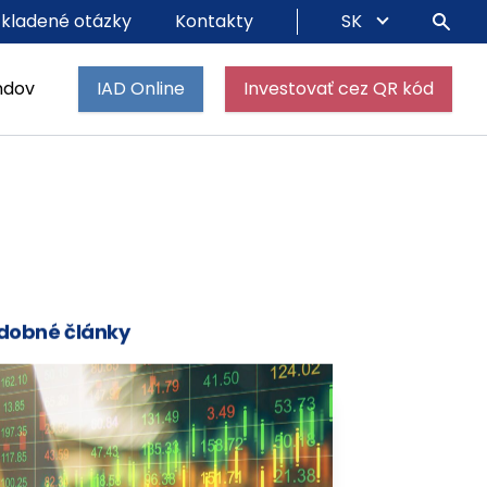
 kladené otázky
Kontakty
SK
ndov
IAD Online
Investovať cez QR kód
dobné články