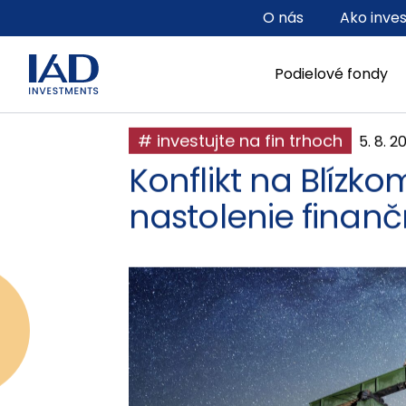
Prejsť na hlavný obsah
O nás
Ako inve
Podielové fondy
# investujte na fin trhoch
5. 8. 2
Konflikt na Blízk
nastolenie finančn