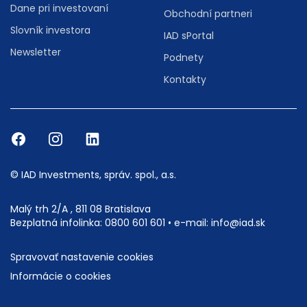
Dane pri investovaní
Obchodní partneri
Slovník investora
IAD sPortal
Newsletter
Podnety
Kontakty
© IAD Investments, správ. spol., a.s.
Malý trh 2/A , 811 08 Bratislava
Bezplatná infolinka:
0800 601 601
• e-mail:
info@iad.sk
Spravovať nastavenie cookies
Informácie o cookies