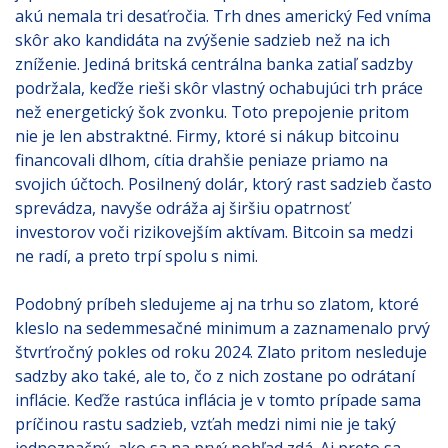
akú nemala tri desaťročia. Trh dnes americký Fed vníma
skôr ako kandidáta na zvýšenie sadzieb než na ich
zníženie. Jediná britská centrálna banka zatiaľ sadzby
podržala, keďže rieši skôr vlastný ochabujúci trh práce
než energetický šok zvonku. Toto prepojenie pritom
nie je len abstraktné. Firmy, ktoré si nákup bitcoinu
financovali dlhom, cítia drahšie peniaze priamo na
svojich účtoch. Posilnený dolár, ktorý rast sadzieb často
sprevádza, navyše odráža aj širšiu opatrnosť
investorov voči rizikovejším aktívam. Bitcoin sa medzi
ne radí, a preto trpí spolu s nimi.
Podobný príbeh sledujeme aj na trhu so zlatom, ktoré
kleslo na sedemmesačné minimum a zaznamenalo prvý
štvrťročný pokles od roku 2024. Zlato pritom nesleduje
sadzby ako také, ale to, čo z nich zostane po odrátaní
inflácie. Keďže rastúca inflácia je v tomto prípade sama
príčinou rastu sadzieb, vzťah medzi nimi nie je taký