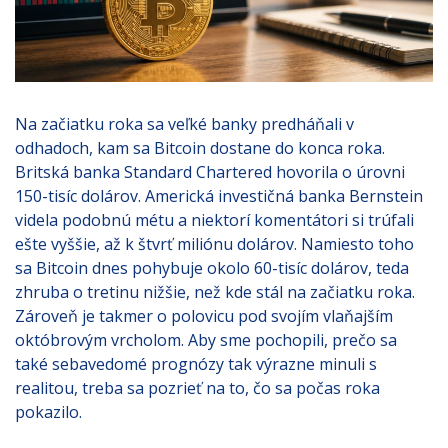
Na začiatku roka sa veľké banky predháňali v
odhadoch, kam sa Bitcoin dostane do konca roka.
Britská banka Standard Chartered hovorila o úrovni
150-tisíc dolárov. Americká investičná banka Bernstein
videla podobnú métu a niektorí komentátori si trúfali
ešte vyššie, až k štvrť miliónu dolárov. Namiesto toho
sa Bitcoin dnes pohybuje okolo 60-tisíc dolárov, teda
zhruba o tretinu nižšie, než kde stál na začiatku roka.
Zároveň je takmer o polovicu pod svojím vlaňajším
októbrovým vrcholom. Aby sme pochopili, prečo sa
také sebavedomé prognózy tak výrazne minuli s
realitou, treba sa pozrieť na to, čo sa počas roka
pokazilo.