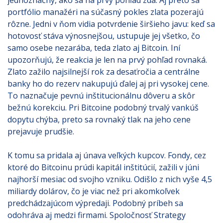
jednoznačný, ako sa na prvý pohľad zdá. Aj preto sa
portfólio manažéri na súčasný pokles zlata pozerajú
rôzne. Jedni v ňom vidia potvrdenie širšieho javu: keď sa
hotovosť stáva výnosnejšou, ustupuje jej všetko, čo
samo osebe nezarába, teda zlato aj Bitcoin. Iní
upozorňujú, že reakcia je len na prvý pohľad rovnaká.
Zlato zažilo najsilnejší rok za desaťročia a centrálne
banky ho do rezerv nakupujú ďalej aj pri vysokej cene.
To naznačuje pevnú inštitucionálnu dôveru a skôr
bežnú korekciu. Pri Bitcoine podobný trvalý vankúš
dopytu chýba, preto sa rovnaký tlak na jeho cene
prejavuje prudšie.
K tomu sa pridala aj únava veľkých kupcov. Fondy, cez
ktoré do Bitcoinu prúdi kapitál inštitúcií, zažili v júni
najhorší mesiac od svojho vzniku. Odišlo z nich vyše 4,5
miliardy dolárov, čo je viac než pri akomkoľvek
predchádzajúcom výpredaji. Podobný príbeh sa
odohráva aj medzi firmami. Spoločnosť Strategy