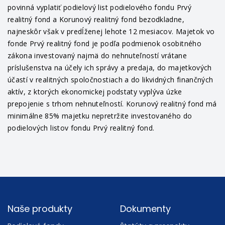
povinná vyplatiť podielový list podielového fondu Prvý
realitný fond a Korunový realitný fond bezodkladne,
najneskôr však v predĺženej lehote 12 mesiacov. Majetok vo
fonde Prvý realitný fond je podľa podmienok osobitného
zákona investovaný najmä do nehnuteľností vrátane
príslušenstva na účely ich správy a predaja, do majetkových
účastí v realitných spoločnostiach a do likvidných finančných
aktív, z ktorých ekonomickej podstaty vyplýva úzke
prepojenie s trhom nehnuteľností. Korunový realitný fond má
minimálne 85% majetku nepretržite investovaného do
podielových listov fondu Prvý realitný fond.
Footer
Naše produkty
Dokumenty