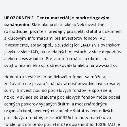
UPOZORNENIE. Tento materiál je marketingovým
oznámením.
Skôr ako urobíte akékoľvek investičné
rozhodnutie, pozrite si predajný prospekt, štatút a dokument
s kľúčovými informáciami pre investorov fondov IAD
Investments, správ. spol., a.s. (ďalej len „IAD“) v slovenskom
jazyku v sídle IAD, na predajných miestach, v sídle depozitára
alebo na www.iad.sk. Pre viac informácií sa obráťte na
svojho finančného sprostredkovateľa alebo na www.iad.sk.
Hodnota investície do podielového fondu sa môže aj
znižovať a nie je zaručená návratnosť pôvodne investovanej
sumy. S investíciou do podielových fondov je spojené aj
riziko. V súlade so štatútmi podielových fondov môže podiel
cenných papierov vydaných štátmi a medzinárodnými
organizáciami, uvedenými v prílohe štatútov jednotlivých
podielových fondov, prekročiť 35% hodnoty majetku vo
fonde, pričom tento podiel môže dosiahnuť až 100%. IAD je