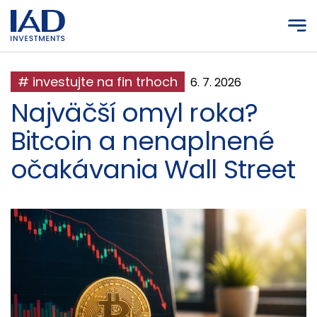
Prejsť na hlavný obsah
# investujte na fin trhoch
6. 7. 2026
Najväčší omyl roka?
Bitcoin a nenaplnené
očakávania Wall Street