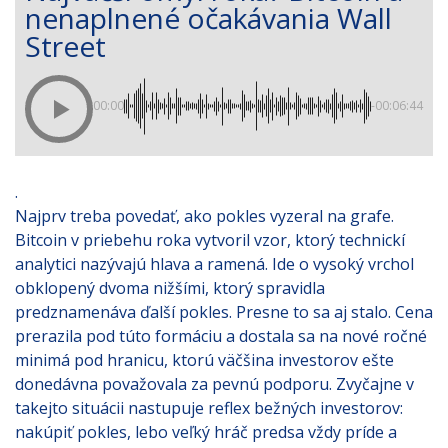
nenaplnené očakávania Wall
Street
00:00
-00:06:44
.
Najprv treba povedať, ako pokles vyzeral na grafe.
Bitcoin v priebehu roka vytvoril vzor, ktorý technickí
analytici nazývajú hlava a ramená. Ide o vysoký vrchol
obklopený dvoma nižšími, ktorý spravidla
predznamenáva ďalší pokles. Presne to sa aj stalo. Cena
prerazila pod túto formáciu a dostala sa na nové ročné
minimá pod hranicu, ktorú väčšina investorov ešte
donedávna považovala za pevnú podporu. Zvyčajne v
takejto situácii nastupuje reflex bežných investorov:
nakúpiť pokles, lebo veľký hráč predsa vždy príde a