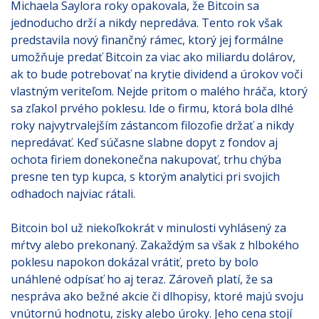
Michaela Saylora roky opakovala, že Bitcoin sa
jednoducho drží a nikdy nepredáva. Tento rok však
predstavila nový finančný rámec, ktorý jej formálne
umožňuje predať Bitcoin za viac ako miliardu dolárov,
ak to bude potrebovať na krytie dividend a úrokov voči
vlastným veriteľom. Nejde pritom o malého hráča, ktorý
sa zľakol prvého poklesu. Ide o firmu, ktorá bola dlhé
roky najvytrvalejším zástancom filozofie držať a nikdy
nepredávať. Keď súčasne slabne dopyt z fondov aj
ochota firiem donekonečna nakupovať, trhu chýba
presne ten typ kupca, s ktorým analytici pri svojich
odhadoch najviac rátali.
Bitcoin bol už niekoľkokrát v minulosti vyhlásený za
mŕtvy alebo prekonaný. Zakaždým sa však z hlbokého
poklesu napokon dokázal vrátiť, preto by bolo
unáhlené odpísať ho aj teraz. Zároveň platí, že sa
nespráva ako bežné akcie či dlhopisy, ktoré majú svoju
vnútornú hodnotu, zisky alebo úroky. Jeho cena stojí