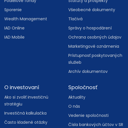
Podielové fondy
Štatúty a prospekty
Sporenie
Všeobecné dokumenty
Wealth Management
Tlačivá
IAD Online
Správy o hospodárení
IAD Mobile
Ochrana osobných údajov
Marketingové oznámenia
Prístupnosť poskytovaných
služieb
Archív dokumentov
O investovaní
Spoločnosť
Ako si zvoliť investičnú
Aktuality
stratégiu
O nás
Investičná kalkulačka
Vedenie spoločnosti
Často kladené otázky
Čísla bankových účtov v SR