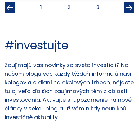
1
2
3
#investujte
Články
Zaujímajú vás novinky zo sveta investícií? Na
našom blogu vás každý týždeň informujú naši
kolegovia o dianí na akciových trhoch, nájdete
tu aj veľa ďalších zaujímavých tém z oblasti
investovania. Aktivujte si upozornenie na nové
články v sekcii blog a už vám nikdy neuniknú
investičné aktuality.