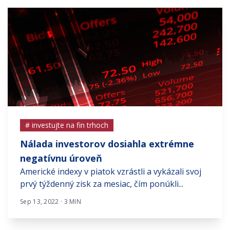
# investujte na fin trhoch
Nálada investorov dosiahla extrémne
negatívnu úroveň
Americké indexy v piatok vzrástli a vykázali svoj
prvý týždenný zisk za mesiac, čím ponúkli...
Sep 13, 2022 · 3 MIN