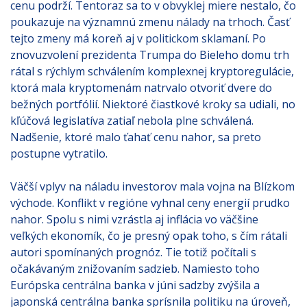
cenu podrží. Tentoraz sa to v obvyklej miere nestalo, čo
poukazuje na významnú zmenu nálady na trhoch. Časť
tejto zmeny má koreň aj v politickom sklamaní. Po
znovuzvolení prezidenta Trumpa do Bieleho domu trh
rátal s rýchlym schválením komplexnej kryptoregulácie,
ktorá mala kryptomenám natrvalo otvoriť dvere do
bežných portfólií. Niektoré čiastkové kroky sa udiali, no
kľúčová legislatíva zatiaľ nebola plne schválená.
Nadšenie, ktoré malo ťahať cenu nahor, sa preto
postupne vytratilo.
Väčší vplyv na náladu investorov mala vojna na Blízkom
východe. Konflikt v regióne vyhnal ceny energií prudko
nahor. Spolu s nimi vzrástla aj inflácia vo väčšine
veľkých ekonomík, čo je presný opak toho, s čím rátali
autori spomínaných prognóz. Tie totiž počítali s
očakávaným znižovaním sadzieb. Namiesto toho
Európska centrálna banka v júni sadzby zvýšila a
japonská centrálna banka sprísnila politiku na úroveň,