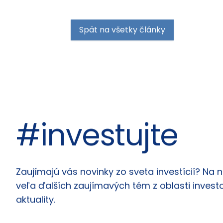
Spät na všetky články
#investujte
Články
Zaujímajú vás novinky zo sveta investícií? Na 
veľa ďalších zaujímavých tém z oblasti investo
aktuality.