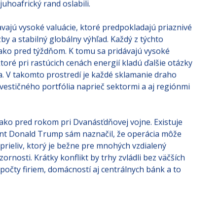
juhoafrický rand oslabili.
vajú vysoké valuácie, ktoré predpokladajú priaznivé
zby a stabilný globálny výhľad. Každý z týchto
 ako pred týždňom. K tomu sa pridávajú vysoké
toré pri rastúcich cenách energií kladú ďalšie otázky
. V takomto prostredí je každé sklamanie draho
investičného portfólia naprieč sektormi a aj regiónmi
ko pred rokom pri Dvanásťdňovej vojne. Existuje
dent Donald Trump sám naznačil, že operácia môže
 prieliv, ktorý je bežne pre mnohých vzdialený
ornosti. Krátky konflikt by trhy zvládli bez väčších
počty firiem, domácností aj centrálnych bánk a to