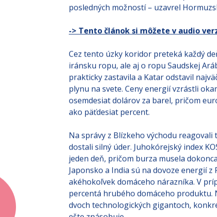
posledných možností – uzavrel Hormuzský
-> Tento článok si môžete v audio verz
Cez tento úzky koridor preteká každý deň
iránsku ropu, ale aj o ropu Saudskej Ará
prakticky zastavila a Katar odstavil na
plynu na svete. Ceny energií vzrástli ok
osemdesiat dolárov za barel, pričom eur
ako päťdesiat percent.
Na správy z Blízkeho východu reagovali t
dostali silný úder. Juhokórejský index KO
jeden deň, pričom burza musela dokonca
Japonsko a India sú na dovoze energií z 
akéhokoľvek domáceho nárazníka. V prípa
percentá hrubého domáceho produktu. N
dvoch technologických gigantoch, konkré