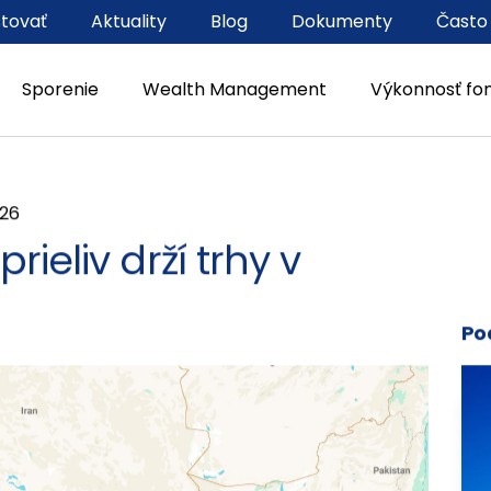
stovať
Aktuality
Blog
Dokumenty
Často
Sporenie
Wealth Management
Výkonnosť fo
026
ieliv drží trhy v
Po