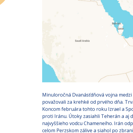
Minuloročná Dvanásťdňová vojna medzi I
považovali za krehké od prvého dňa. Trv
Koncom februára tohto roku Izrael a Spo
proti Iránu. Útoky zasiahli Teherán a aj 
najvyššieho vodcu Chameneího. Irán odp
celom Perzskom zálive a siahol po zbrani,