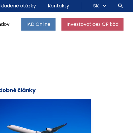
 kladené otázky
Kontakty
SK
ndov
IAD Online
Investovať cez QR kód
dobné články