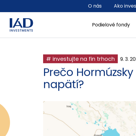
Prejsť na hlavný obsah
O nás
Ako inve
Podielové fondy
# investujte na fin trhoch
9. 3. 2
Prečo Hormúzsky pr
napätí?