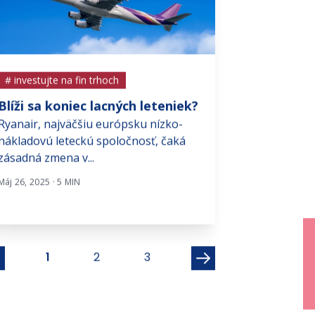
# investujte na fin trhoch
# investujte na f
Blíži sa koniec lacných leteniek?
Bezprecedent
Ryanair, najväčšiu európsku nízko-
ropou
nákladovú leteckú spoločnosť, čaká
Ropný sektor do
zásadná zmena v...
simultánne z d
šok spôsobila hr
Máj 26, 2025 · 5 MIN
Jún 1, 2020 · 7 MIN
1
2
3