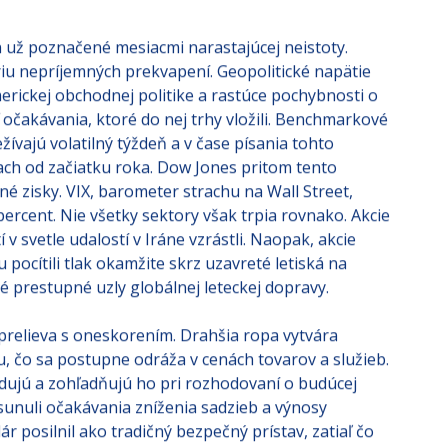
a už poznačené mesiacmi narastajúcej neistoty.
riu nepríjemných prekvapení. Geopolitické napätie
erickej obchodnej politike a rastúce pochybnosti o
 očakávania, ktoré do nej trhy vložili. Benchmarkové
ívajú volatilný týždeň a v čase písania tohto
lach od začiatku roka. Dow Jones pritom tento
é zisky. VIX, barometer strachu na Wall Street,
percent. Nie všetky sektory však trpia rovnako. Akcie
v svetle udalostí v Iráne vzrástli. Naopak, akcie
pocítili tlak okamžite skrz uzavreté letiská na
é prestupné uzly globálnej leteckej dopravy.
 prelieva s oneskorením. Drahšia ropa vytvára
vu, čo sa postupne odráža v cenách tovarov a služieb.
dujú a zohľadňujú ho pri rozhodovaní o budúcej
unuli očakávania zníženia sadzieb a výnosy
r posilnil ako tradičný bezpečný prístav, zatiaľ čo