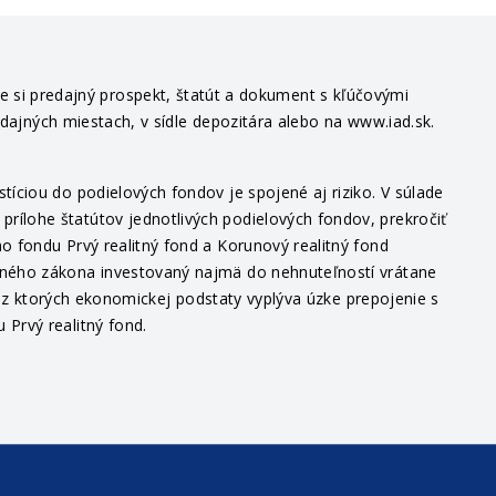
te si predajný prospekt, štatút a dokument s kľúčovými
edajných miestach, v sídle depozitára alebo na www.iad.sk.
íciou do podielových fondov je spojené aj riziko. V súlade
ílohe štatútov jednotlivých podielových fondov, prekročiť
o fondu Prvý realitný fond a Korunový realitný fond
itného zákona investovaný najmä do nehnuteľností vrátane
v, z ktorých ekonomickej podstaty vyplýva úzke prepojenie s
Prvý realitný fond.