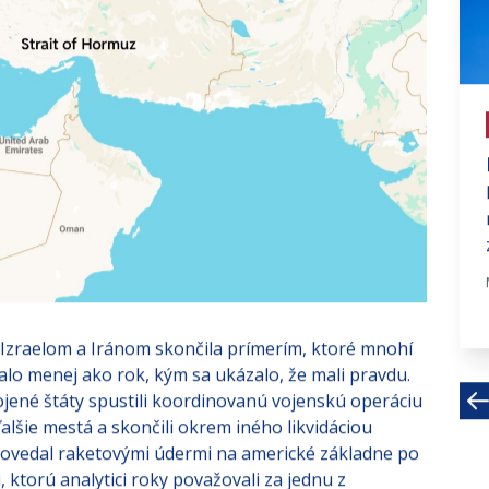
# investujte na fin trhoch
Tichá kríza v tieni súkromného
úveru
V dobe nízkych úrokových sadzieb po
finančnej kríze v roku 2008 Wall
Street objavil produkt,...
Apr 13, 2026 · 5 MIN
zraelom a Iránom skončila prímerím, ktoré mnohí
alo menej ako rok, kým sa ukázalo, že mali pravdu.
jené štáty spustili koordinovanú vojenskú operáciu
ďalšie mestá a skončili okrem iného likvidáciou
ovedal raketovými údermi na americké základne po
 ktorú analytici roky považovali za jednu z