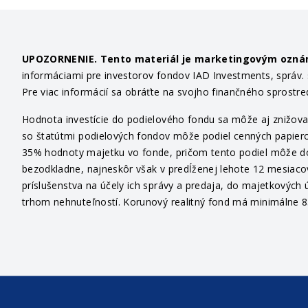
UPOZORNENIE. Tento materiál je marketingovým ozn
informáciami pre investorov fondov IAD Investments, správ. sp
Pre viac informácií sa obráťte na svojho finančného sprostr
Hodnota investície do podielového fondu sa môže aj znižovať
so štatútmi podielových fondov môže podiel cenných papiero
35% hodnoty majetku vo fonde, pričom tento podiel môže dosi
bezodkladne, najneskôr však v predĺženej lehote 12 mesiaco
príslušenstva na účely ich správy a predaja, do majetkových ú
trhom nehnuteľností. Korunový realitný fond má minimálne 85