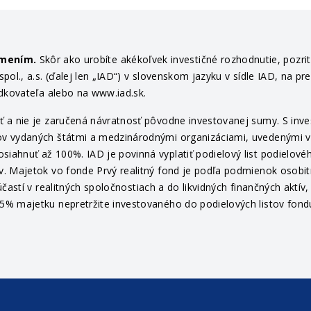
ámením.
Skôr ako urobíte akékoľvek investičné rozhodnutie, pozri
ol., a.s. (ďalej len „IAD“) v slovenskom jazyku v sídle IAD, na pr
edkovateľa alebo na www.iad.sk.
 a nie je zaručená návratnosť pôvodne investovanej sumy. S invest
v vydaných štátmi a medzinárodnými organizáciami, uvedenými v pr
ahnuť až 100%. IAD je povinná vyplatiť podielový list podielovéh
v. Majetok vo fonde Prvý realitný fond je podľa podmienok osob
častí v realitných spoločnostiach a do likvidných finančných aktí
% majetku nepretržite investovaného do podielových listov fondu 