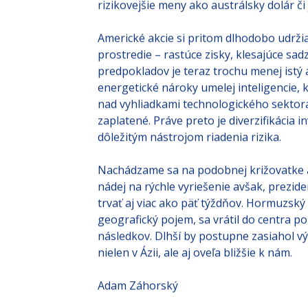
rizikovejšie meny ako austrálsky dolár či 
Americké akcie si pritom dlhodobo udržia
prostredie – rastúce zisky, klesajúce sad
predpokladov je teraz trochu menej istý
energetické nároky umelej inteligencie, k
nad vyhliadkami technologického sektora
zaplatené. Práve preto je diverzifikácia 
dôležitým nástrojom riadenia rizika.
Nachádzame sa na podobnej križovatke a
nádej na rýchle vyriešenie avšak, prezi
trvať aj viac ako päť týždňov. Hormuzský
geografický pojem, sa vrátil do centra poz
následkov. Dlhší by postupne zasiahol vý
nielen v Ázii, ale aj oveľa bližšie k nám.
Adam Záhorský