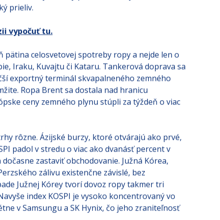
 prieliv.
ii vypočuť tu.
 pätina celosvetovej spotreby ropy a nejde len o
bie, Iraku, Kuvajtu či Kataru. Tankerová doprava sa
jväčší exportný terminál skvapalneného zemného
amžite. Ropa Brent sa dostala nad hranicu
ópske ceny zemného plynu stúpli za týždeň o viac
rhy rôzne. Ázijské burzy, ktoré otvárajú ako prvé,
SPI padol v stredu o viac ako dvanásť percent v
 dočasne zastaviť obchodovanie. Južná Kórea,
Perzského zálivu existenčne závislé, bez
de Južnej Kórey tvorí dovoz ropy takmer tri
avyše index KOSPI je vysoko koncentrovaný vo
tne v Samsungu a SK Hynix, čo jeho zraniteľnosť