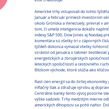
ešte znásobuje.
Americké trhy vstupovali do tohto týždň
Január a február priniesli investorom sé
okolo Grónska a Venezuely, prevrat v am
tom, či umelá inteligencia dokáže naplniť
indexy S&P 500, Dow Jones aj Nasdaq prež
komentára sú všetky tri v záporných čís
týždeň dokonca vymazal všetky tohtoročn
vzrástol od januára o takmer šesťdesiat 
energetických a zbrojárskych spoločností 
leteckých spoločností a cestovného ruchu 
Blízkom východe, ktoré slúžia ako kľúčov
Rast cien energií sa do širšej ekonomiky
inflačný tlak a zdražuje výrobu aj dopra
Centrálne banky tento vývoj pozorne sle
výške sadzieb. Trhy medzitým mierne ods
amerických dlhopisov sa pohli nahor. Dolá