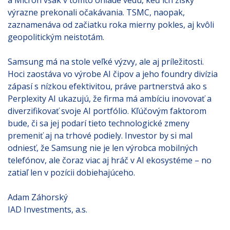
a Micron však v tomto ohľade vedú, keď ich zisky
výrazne prekonali očakávania. TSMC, naopak,
zaznamenáva od začiatku roka mierny pokles, aj kvôli
geopolitickým neistotám.
Samsung má na stole veľké výzvy, ale aj príležitosti.
Hoci zaostáva vo výrobe AI čipov a jeho foundry divízia
zápasí s nízkou efektivitou, práve partnerstvá ako s
Perplexity AI ukazujú, že firma má ambíciu inovovať a
diverzifikovať svoje AI portfólio. Kľúčovým faktorom
bude, či sa jej podarí tieto technologické zmeny
premeniť aj na trhové podiely. Investor by si mal
odniesť, že Samsung nie je len výrobca mobilných
telefónov, ale čoraz viac aj hráč v AI ekosystéme – no
zatiaľ len v pozícii dobiehajúceho.
Adam Záhorský
IAD Investments, a.s.