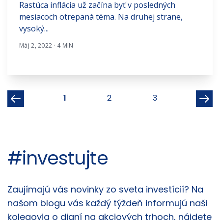
Rastúca inflácia už začína byť v posledných
mesiacoch otrepaná téma. Na druhej strane,
vysoký...
Máj 2, 2022 · 4 MIN
1
2
3
#investujte
Články
Zaujímajú vás novinky zo sveta investícií? Na
našom blogu vás každý týždeň informujú naši
kolegovia o dianí na akciových trhoch, nájdete