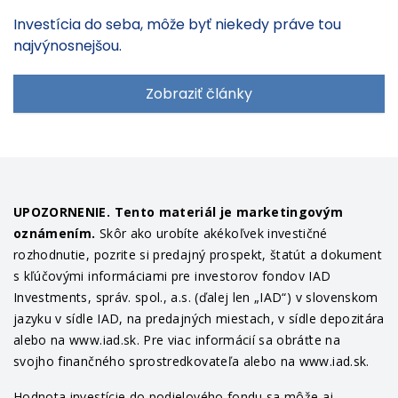
Investícia do seba, môže byť niekedy práve tou
najvýnosnejšou.
Zobraziť články
UPOZORNENIE. Tento materiál je marketingovým
oznámením.
Skôr ako urobíte akékoľvek investičné
rozhodnutie, pozrite si predajný prospekt, štatút a dokument
s kľúčovými informáciami pre investorov fondov IAD
Investments, správ. spol., a.s. (ďalej len „IAD“) v slovenskom
jazyku v sídle IAD, na predajných miestach, v sídle depozitára
alebo na www.iad.sk. Pre viac informácií sa obráťte na
svojho finančného sprostredkovateľa alebo na www.iad.sk.
Hodnota investície do podielového fondu sa môže aj