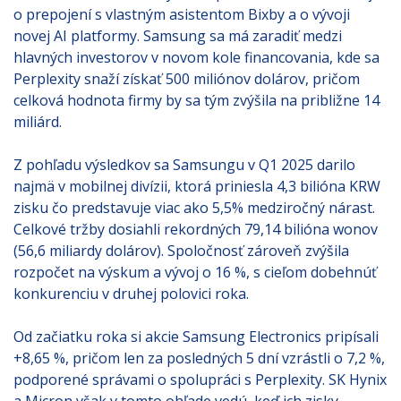
o prepojení s vlastným asistentom Bixby a o vývoji
novej AI platformy. Samsung sa má zaradiť medzi
hlavných investorov v novom kole financovania, kde sa
Perplexity snaží získať 500 miliónov dolárov, pričom
celková hodnota firmy by sa tým zvýšila na približne 14
miliárd.
Z pohľadu výsledkov sa Samsungu v Q1 2025 darilo
najmä v mobilnej divízii, ktorá priniesla 4,3 bilióna KRW
zisku čo predstavuje viac ako 5,5% medziročný nárast.
Celkové tržby dosiahli rekordných 79,14 bilióna wonov
(56,6 miliardy dolárov). Spoločnosť zároveň zvýšila
rozpočet na výskum a vývoj o 16 %, s cieľom dobehnúť
konkurenciu v druhej polovici roka.
Od začiatku roka si akcie Samsung Electronics pripísali
+8,65 %, pričom len za posledných 5 dní vzrástli o 7,2 %,
podporené správami o spolupráci s Perplexity. SK Hynix