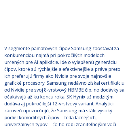
V segmente pamäťových čipov Samsung zaostával za
konkurenciou najmä pri pokročilých modeloch
určených pre AI aplikácie. Ide o vylepšenú generáciu
čipov, ktoré sú rýchlejšie a efektívnejšie a práve preto
ich preferujú firmy ako Nvidia pre svoje najnovšie
grafické procesory. Samsung nedávno získal certifikáciu
od Nvidie pre svoj 8-vrstvový HBM3E čip, no dodávky sa
očakávajú až ku koncu roka. SK Hynix už medzitým
dodáva aj pokročilejší 12-vrstvový variant. Analytici
zároveň upozorňujú, že Samsung má stále vysoký
podiel komoditných čipov – teda lacnejších,
univerzálnych typov – čo ho robí zraniteľnejším voči