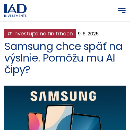
Prejsť na hlavný obsah
# investujte na fin trhoch
9. 6. 2025
Samsung chce späť na
výslnie. Pomôžu mu AI
čipy?