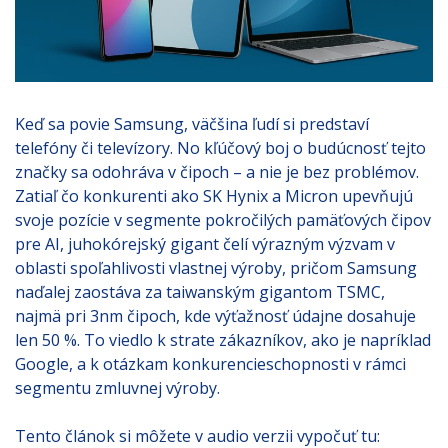
Keď sa povie Samsung, väčšina ľudí si predstaví
telefóny či televízory. No kľúčový boj o budúcnosť tejto
značky sa odohráva v čipoch – a nie je bez problémov.
Zatiaľ čo konkurenti ako SK Hynix a Micron upevňujú
svoje pozície v segmente pokročilých pamäťových čipov
pre AI, juhokórejský gigant čelí výrazným výzvam v
oblasti spoľahlivosti vlastnej výroby, pričom Samsung
naďalej zaostáva za taiwanským gigantom TSMC,
najmä pri 3nm čipoch, kde výťažnosť údajne dosahuje
len 50 %. To viedlo k strate zákazníkov, ako je napríklad
Google, a k otázkam konkurencieschopnosti v rámci
segmentu zmluvnej výroby.
Tento článok si môžete v audio verzii vypočuť tu: