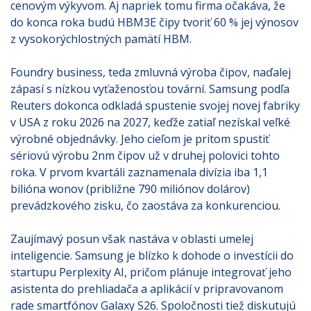
cenovým výkyvom. Aj napriek tomu firma očakáva, že
do konca roka budú HBM3E čipy tvoriť 60 % jej výnosov
z vysokorýchlostných pamätí HBM.
Foundry business, teda zmluvná výroba čipov, naďalej
zápasí s nízkou vyťaženosťou tovární. Samsung podľa
Reuters dokonca odkladá spustenie svojej novej fabriky
v USA z roku 2026 na 2027, keďže zatiaľ nezískal veľké
výrobné objednávky. Jeho cieľom je pritom spustiť
sériovú výrobu 2nm čipov už v druhej polovici tohto
roka. V prvom kvartáli zaznamenala divízia iba 1,1
bilióna wonov (približne 790 miliónov dolárov)
prevádzkového zisku, čo zaostáva za konkurenciou.
Zaujímavý posun však nastáva v oblasti umelej
inteligencie. Samsung je blízko k dohode o investícii do
startupu Perplexity AI, pričom plánuje integrovať jeho
asistenta do prehliadača a aplikácií v pripravovanom
rade smartfónov Galaxy S26. Spoločnosti tiež diskutujú