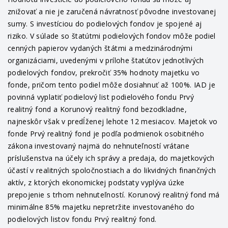
znižovať a nie je zaručená návratnosť pôvodne investovanej
sumy. S investíciou do podielových fondov je spojené aj
riziko. V súlade so štatútmi podielových fondov môže podiel
cenných papierov vydaných štátmi a medzinárodnými
organizáciami, uvedenými v prílohe štatútov jednotlivých
podielových fondov, prekročiť 35% hodnoty majetku vo
fonde, pričom tento podiel môže dosiahnuť až 100%. IAD je
povinná vyplatiť podielový list podielového fondu Prvý
realitný fond a Korunový realitný fond bezodkladne,
najneskôr však v predĺženej lehote 12 mesiacov. Majetok vo
fonde Prvý realitný fond je podľa podmienok osobitného
zákona investovaný najmä do nehnuteľností vrátane
príslušenstva na účely ich správy a predaja, do majetkových
účastí v realitných spoločnostiach a do likvidných finančných
aktív, z ktorých ekonomickej podstaty vyplýva úzke
prepojenie s trhom nehnuteľností. Korunový realitný fond má
minimálne 85% majetku nepretržite investovaného do
podielových listov fondu Prvý realitný fond.