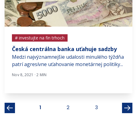
# investujte na fin trhoch
Česká centrálna banka uťahuje sadzby
Medzi najvýznamnejšie udalosti minulého týždňa
patrí agresívne uťahovanie monetárnej politiky...
Nov 8, 2021 · 2 MIN
1
2
3