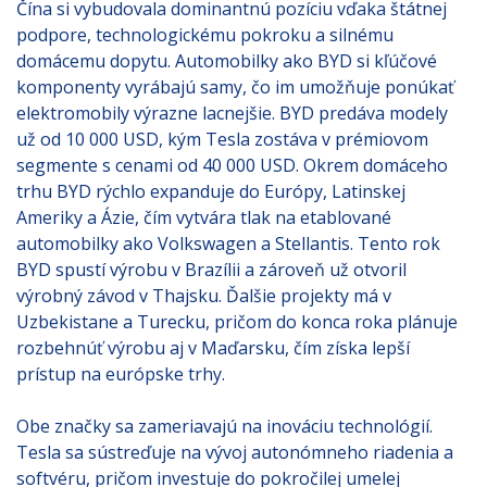
Čína si vybudovala dominantnú pozíciu vďaka štátnej
podpore, technologickému pokroku a silnému
domácemu dopytu. Automobilky ako BYD si kľúčové
komponenty vyrábajú samy, čo im umožňuje ponúkať
elektromobily výrazne lacnejšie. BYD predáva modely
už od 10 000 USD, kým Tesla zostáva v prémiovom
segmente s cenami od 40 000 USD. Okrem domáceho
trhu BYD rýchlo expanduje do Európy, Latinskej
Ameriky a Ázie, čím vytvára tlak na etablované
automobilky ako Volkswagen a Stellantis. Tento rok
BYD spustí výrobu v Brazílii a zároveň už otvoril
výrobný závod v Thajsku. Ďalšie projekty má v
Uzbekistane a Turecku, pričom do konca roka plánuje
rozbehnúť výrobu aj v Maďarsku, čím získa lepší
prístup na európske trhy.
Obe značky sa zameriavajú na inováciu technológií.
Tesla sa sústreďuje na vývoj autonómneho riadenia a
softvéru, pričom investuje do pokročilej umelej