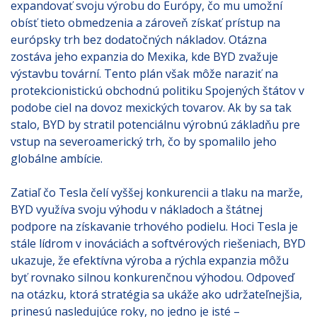
expandovať svoju výrobu do Európy, čo mu umožní
obísť tieto obmedzenia a zároveň získať prístup na
európsky trh bez dodatočných nákladov. Otázna
zostáva jeho expanzia do Mexika, kde BYD zvažuje
výstavbu tovární. Tento plán však môže naraziť na
protekcionistickú obchodnú politiku Spojených štátov v
podobe ciel na dovoz mexických tovarov. Ak by sa tak
stalo, BYD by stratil potenciálnu výrobnú základňu pre
vstup na severoamerický trh, čo by spomalilo jeho
globálne ambície.
Zatiaľ čo Tesla čelí vyššej konkurencii a tlaku na marže,
BYD využíva svoju výhodu v nákladoch a štátnej
podpore na získavanie trhového podielu. Hoci Tesla je
stále lídrom v inováciách a softvérových riešeniach, BYD
ukazuje, že efektívna výroba a rýchla expanzia môžu
byť rovnako silnou konkurenčnou výhodou. Odpoveď
na otázku, ktorá stratégia sa ukáže ako udržateľnejšia,
prinesú nasledujúce roky, no jedno je isté –