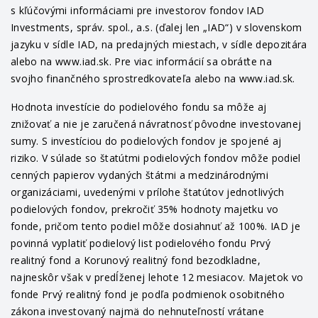
s kľúčovými informáciami pre investorov fondov IAD
Investments, správ. spol., a.s. (ďalej len „IAD“) v slovenskom
jazyku v sídle IAD, na predajných miestach, v sídle depozitára
alebo na www.iad.sk. Pre viac informácií sa obráťte na
svojho finančného sprostredkovateľa alebo na www.iad.sk.
Hodnota investície do podielového fondu sa môže aj
znižovať a nie je zaručená návratnosť pôvodne investovanej
sumy. S investíciou do podielových fondov je spojené aj
riziko. V súlade so štatútmi podielových fondov môže podiel
cenných papierov vydaných štátmi a medzinárodnými
organizáciami, uvedenými v prílohe štatútov jednotlivých
podielových fondov, prekročiť 35% hodnoty majetku vo
fonde, pričom tento podiel môže dosiahnuť až 100%. IAD je
povinná vyplatiť podielový list podielového fondu Prvý
realitný fond a Korunový realitný fond bezodkladne,
najneskôr však v predĺženej lehote 12 mesiacov. Majetok vo
fonde Prvý realitný fond je podľa podmienok osobitného
zákona investovaný najmä do nehnuteľností vrátane