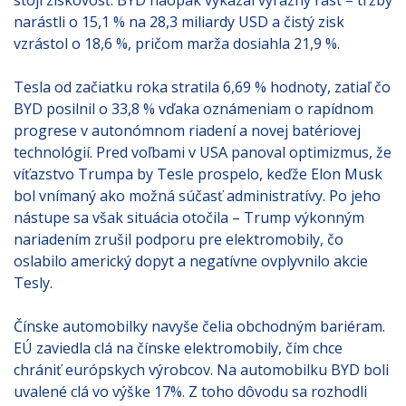
stojí ziskovosť. BYD naopak vykázal výrazný rast – tržby
narástli o 15,1 % na 28,3 miliardy USD a čistý zisk
vzrástol o 18,6 %, pričom marža dosiahla 21,9 %.
Tesla od začiatku roka stratila 6,69 % hodnoty, zatiaľ čo
BYD posilnil o 33,8 % vďaka oznámeniam o rapídnom
progrese v autonómnom riadení a novej batériovej
technológií. Pred voľbami v USA panoval optimizmus, že
víťazstvo Trumpa by Tesle prospelo, keďže Elon Musk
bol vnímaný ako možná súčasť administratívy. Po jeho
nástupe sa však situácia otočila – Trump výkonným
nariadením zrušil podporu pre elektromobily, čo
oslabilo americký dopyt a negatívne ovplyvnilo akcie
Tesly.
Čínske automobilky navyše čelia obchodným bariéram.
EÚ zaviedla clá na čínske elektromobily, čím chce
chrániť európskych výrobcov. Na automobilku BYD boli
uvalené clá vo výške 17%. Z toho dôvodu sa rozhodli