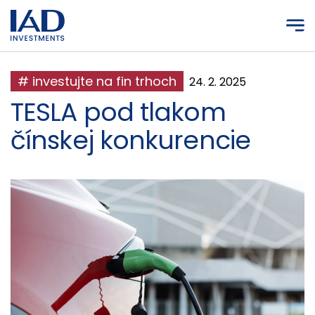
Prejsť na hlavný obsah
# investujte na fin trhoch
24. 2. 2025
TESLA pod tlakom
čínskej konkurencie