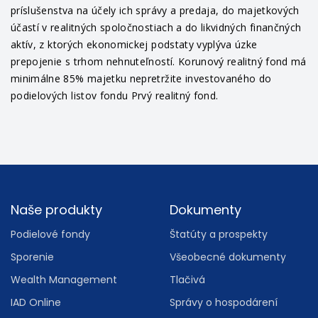
príslušenstva na účely ich správy a predaja, do majetkových
účastí v realitných spoločnostiach a do likvidných finančných
aktív, z ktorých ekonomickej podstaty vyplýva úzke
prepojenie s trhom nehnuteľností. Korunový realitný fond má
minimálne 85% majetku nepretržite investovaného do
podielových listov fondu Prvý realitný fond.
Footer
Naše produkty
Dokumenty
Podielové fondy
Štatúty a prospekty
Sporenie
Všeobecné dokumenty
Wealth Management
Tlačivá
IAD Online
Správy o hospodárení