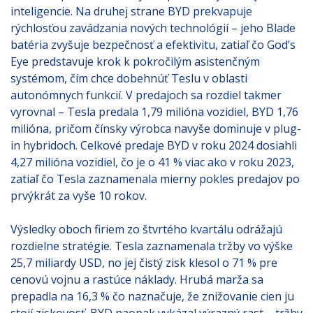
inteligencie. Na druhej strane BYD prekvapuje
rýchlosťou zavádzania nových technológií – jeho Blade
batéria zvyšuje bezpečnosť a efektivitu, zatiaľ čo God’s
Eye predstavuje krok k pokročilým asistenčným
systémom, čím chce dobehnúť Teslu v oblasti
autonómnych funkcií. V predajoch sa rozdiel takmer
vyrovnal – Tesla predala 1,79 milióna vozidiel, BYD 1,76
milióna, pričom čínsky výrobca navyše dominuje v plug-
in hybridoch. Celkové predaje BYD v roku 2024 dosiahli
4,27 milióna vozidiel, čo je o 41 % viac ako v roku 2023,
zatiaľ čo Tesla zaznamenala mierny pokles predajov po
prvýkrát za vyše 10 rokov.
Výsledky oboch firiem zo štvrtého kvartálu odrážajú
rozdielne stratégie. Tesla zaznamenala tržby vo výške
25,7 miliardy USD, no jej čistý zisk klesol o 71 % pre
cenovú vojnu a rastúce náklady. Hrubá marža sa
prepadla na 16,3 % čo naznačuje, že znižovanie cien ju